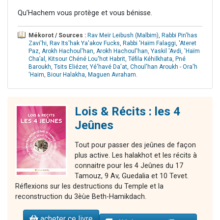
Qu’Hachem vous protège et vous bénisse.
Mékorot / Sources :
Rav Meïr Leibush (Malbim)
,
Rabbi Pin'has
Zavi'hi
,
Rav Its'hak Ya'akov Fucks
,
Rabbi 'Haïm Falaggi
,
'Ateret
Paz
,
Arokh Hachoul'han
,
Arokh Hachoul'han
,
Yaskil 'Avdi
,
'Haïm
Cha’al
,
Kitsour Chéné Lou'hot Habrit
,
Téfila Kéhilkhata
,
Pné
Baroukh
,
Tsits Eliézer
,
Yé'havé Da'at
,
Choul'han Aroukh - Ora'h
'Haim
,
Biour Halakha
,
Maguen Avraham
.
Lois & Récits : les 4
Jeûnes
Tout pour passer des jeûnes de façon
plus active. Les halakhot et les récits à
connaitre pour les 4 Jeûnes du 17
Tamouz, 9 Av, Guedalia et 10 Tevet.
Réflexions sur les destructions du Temple et la
reconstruction du 3èùe Beth-Hamikdach.
acheter ce livre