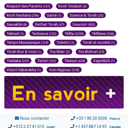
Respect des Parents
Roch 'Hodech
(247)
(4)
Roch Hachana
Santé
Science & Torah
(296)
(1)
(33)
Sexualité
Sim'hat Torah
Souccot
(8)
(47)
(502)
Talmud
Techouva
Téfila
Téfilines
(1)
(122)
(2230)
(356)
Temps Messianique
Toledot
Torah et société
(124)
(1)
(1)
Torah-Box & vous
Tou Béav
Tou Bichvat
(1)
(3)
(24)
Tsédaka
Tsitsit
Tsniout
Vayichla'h
(397)
(167)
(634)
(1)
Vézot Haberakha
Yom Kippour
(1)
(318)
Nous contacter
+33.1.80.20.5000
France
+972.2.37.41.515
+1.437.887.14.93
Israël
Canada