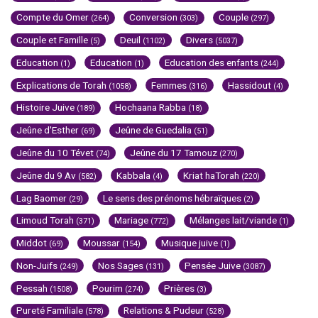
Compte du Omer
Conversion
Couple
(264)
(303)
(297)
Couple et Famille
Deuil
Divers
(5)
(1102)
(5037)
Education
Education
Education des enfants
(1)
(1)
(244)
Explications de Torah
Femmes
Hassidout
(1058)
(316)
(4)
Histoire Juive
Hochaana Rabba
(189)
(18)
Jeûne d'Esther
Jeûne de Guedalia
(69)
(51)
Jeûne du 10 Tévet
Jeûne du 17 Tamouz
(74)
(270)
Jeûne du 9 Av
Kabbala
Kriat haTorah
(582)
(4)
(220)
Lag Baomer
Le sens des prénoms hébraïques
(29)
(2)
Limoud Torah
Mariage
Mélanges lait/viande
(371)
(772)
(1)
Middot
Moussar
Musique juive
(69)
(154)
(1)
Non-Juifs
Nos Sages
Pensée Juive
(249)
(131)
(3087)
Pessah
Pourim
Prières
(1508)
(274)
(3)
Pureté Familiale
Relations & Pudeur
(578)
(528)