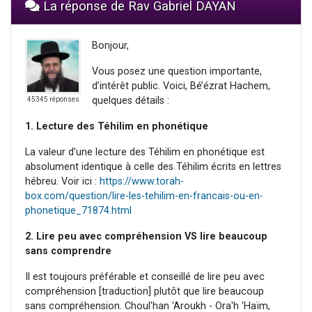
La réponse de Rav Gabriel DAYAN
Bonjour,
Vous posez une question importante,
d’intérêt public. Voici, Bé’ézrat Hachem,
quelques détails :
45345 réponses
1. Lecture des Téhilim en phonétique
La valeur d'une lecture des Téhilim en phonétique est
absolument identique à celle des Téhilim écrits en lettres
hébreu. Voir ici :
https://www.torah-
box.com/question/lire-les-tehilim-en-francais-ou-en-
phonetique_71874.html
2. Lire peu avec compréhension VS lire beaucoup
sans comprendre
Il est toujours préférable et conseillé de lire peu avec
compréhension [traduction] plutôt que lire beaucoup
sans compréhension. Choul'han 'Aroukh - Ora'h 'Haïm,