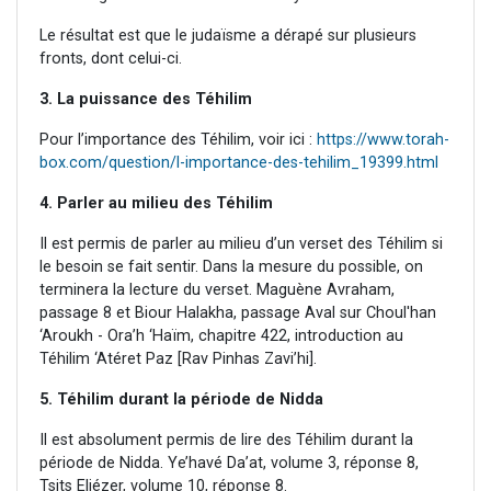
Le résultat est que le judaïsme a dérapé sur plusieurs
fronts, dont celui-ci.
3. La puissance des Téhilim
Pour l’importance des Téhilim, voir ici :
https://www.torah-
box.com/question/l-importance-des-tehilim_19399.html
4. Parler au milieu des Téhilim
Il est permis de parler au milieu d’un verset des Téhilim si
le besoin se fait sentir. Dans la mesure du possible, on
terminera la lecture du verset. Maguène Avraham,
passage 8 et Biour Halakha, passage Aval sur Choul'han
‘Aroukh - Ora’h ‘Haïm, chapitre 422, introduction au
Téhilim ‘Atéret Paz [Rav Pinhas Zavi’hi].
5. Téhilim durant la période de Nidda
Il est absolument permis de lire des Téhilim durant la
période de Nidda. Ye’havé Da’at, volume 3, réponse 8,
Tsits Eliézer, volume 10, réponse 8.