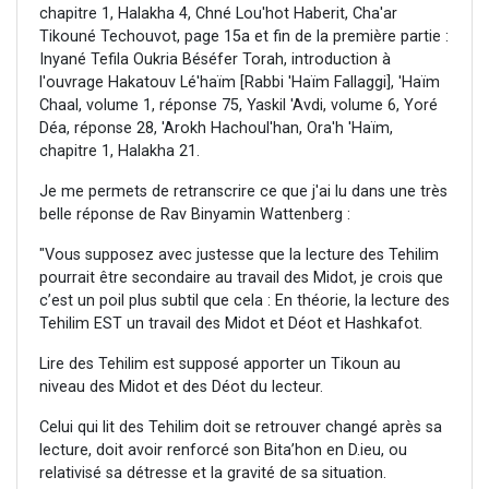
chapitre 1, Halakha 4, Chné Lou'hot Haberit, Cha'ar
Tikouné Techouvot, page 15a et fin de la première partie :
Inyané Tefila Oukria Béséfer Torah, introduction à
l'ouvrage Hakatouv Lé'haïm [Rabbi 'Haïm Fallaggi], 'Haïm
Chaal, volume 1, réponse 75, Yaskil 'Avdi, volume 6, Yoré
Déa, réponse 28, 'Arokh Hachoul'han, Ora'h 'Haïm,
chapitre 1, Halakha 21.
Je me permets de retranscrire ce que j'ai lu dans une très
belle réponse de Rav Binyamin Wattenberg :
"Vous supposez avec justesse que la lecture des Tehilim
pourrait être secondaire au travail des Midot, je crois que
c’est un poil plus subtil que cela : En théorie, la lecture des
Tehilim EST un travail des Midot et Déot et Hashkafot.
Lire des Tehilim est supposé apporter un Tikoun au
niveau des Midot et des Déot du lecteur.
Celui qui lit des Tehilim doit se retrouver changé après sa
lecture, doit avoir renforcé son Bita’hon en D.ieu, ou
relativisé sa détresse et la gravité de sa situation.