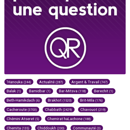
'Hanouka
Actualité
Argent & Travail
(244)
(287)
(747)
Balak
Bamidbar
Bar-Mitsva
Berechit
(1)
(1)
(118)
(1)
Beth-Hamikdach
Brakhot
Brit-Mila
(6)
(1520)
(176)
Cacheroute
Chabbath
Chavouot
(3703)
(2429)
(219)
Chémini Atseret
Chemirat haLachone
(5)
(188)
Chemita
Chiddoukh
Communauté
(135)
(200)
(3)