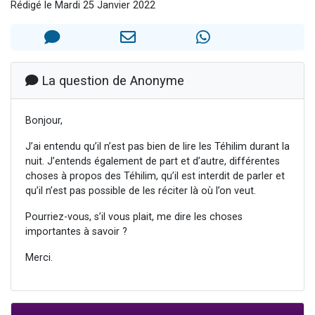
Rédigé le Mardi 25 Janvier 2022
13 personnes viennent de demander une bénédiction
30 personnes viennent de faire un don pour Sauvez la jambe de Yohan
Il reste 49 places pour étudier en groupe sur Zoom
12 nouvelles musiques dans Torah-Box Music
La question de Anonyme
29 personnes viennent de demander une bénédiction
Bonjour,
J’ai entendu qu’il n’est pas bien de lire les Téhilim durant la
nuit. J’entends également de part et d’autre, différentes
choses à propos des Téhilim, qu’il est interdit de parler et
qu’il n’est pas possible de les réciter là où l’on veut.
Pourriez-vous, s’il vous plait, me dire les choses
importantes à savoir ?
Merci.