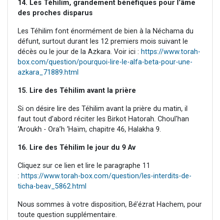
14. Les Téhilim, grandement bénéfiques pour l’âme
des proches disparus
Les Téhilim font énormément de bien à la Néchama du
défunt, surtout durant les 12 premiers mois suivant le
décès ou le jour de la Azkara. Voir ici :
https://www.torah-
box.com/question/pourquoi-lire-le-alfa-beta-pour-une-
azkara_71889.html
15. Lire des Téhilim avant la prière
Si on désire lire des Téhilim avant la prière du matin, il
faut tout d’abord réciter les Birkot Hatorah. Choul'han
‘Aroukh - Ora’h ‘Haïm, chapitre 46, Halakha 9.
16. Lire des Téhilim le jour du 9 Av
Cliquez sur ce lien et lire le paragraphe 11
:
https://www.torah-box.com/question/les-interdits-de-
ticha-beav_5862.html
Nous sommes à votre disposition, Bé’ézrat Hachem, pour
toute question supplémentaire.