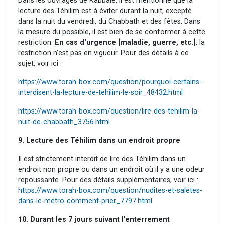
Dans les ouvrages de Kabbale, il est mentionné que la
lecture des Téhilim est à éviter durant la nuit; excepté
dans la nuit du vendredi, du Chabbath et des fêtes. Dans
la mesure du possible, il est bien de se conformer à cette
restriction.
En cas d'urgence [maladie, guerre, etc.]
, la
restriction n'est pas en vigueur. Pour des détails à ce
sujet, voir ici :
https://www.torah-box.com/question/pourquoi-certains-
interdisent-la-lecture-de-tehilim-le-soir_48432.html
https://www.torah-box.com/question/lire-des-tehilim-la-
nuit-de-chabbath_3756.html
9. Lecture des Téhilim dans un endroit propre
Il est strictement interdit de lire des Téhilim dans un
endroit non propre ou dans un endroit où il y a une odeur
repoussante. Pour des détails supplémentaires, voir ici :
https://www.torah-box.com/question/nudites-et-saletes-
dans-le-metro-comment-prier_7797.html
10. Durant les 7 jours suivant l’enterrement