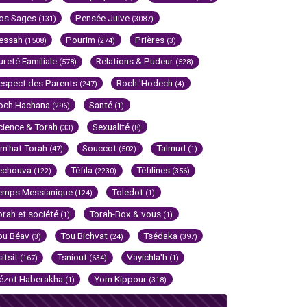
os Sages
Pensée Juive
(131)
(3087)
essah
Pourim
Prières
(1508)
(274)
(3)
ureté Familiale
Relations & Pudeur
(578)
(528)
espect des Parents
Roch 'Hodech
(247)
(4)
och Hachana
Santé
(296)
(1)
cience & Torah
Sexualité
(33)
(8)
im'hat Torah
Souccot
Talmud
(47)
(502)
(1)
echouva
Téfila
Téfilines
(122)
(2230)
(356)
emps Messianique
Toledot
(124)
(1)
orah et société
Torah-Box & vous
(1)
(1)
ou Béav
Tou Bichvat
Tsédaka
(3)
(24)
(397)
sitsit
Tsniout
Vayichla'h
(167)
(634)
(1)
ézot Haberakha
Yom Kippour
(1)
(318)