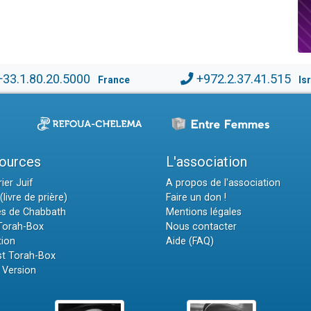
+33.1.80.20.5000
+972.2.37.41.515
France
Is
ources
L'association
ier Juif
A propos de l'association
(livre de prière)
Faire un don !
es de Chabbath
Mentions légales
 Torah-Box
Nous contacter
tion
Aide (FAQ)
t Torah-Box
 Version