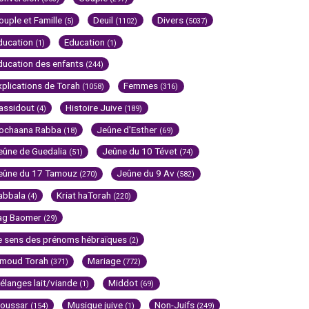
ouple et Famille
Deuil
Divers
(5)
(1102)
(5037)
ducation
Education
(1)
(1)
ducation des enfants
(244)
xplications de Torah
Femmes
(1058)
(316)
assidout
Histoire Juive
(4)
(189)
ochaana Rabba
Jeûne d'Esther
(18)
(69)
eûne de Guedalia
Jeûne du 10 Tévet
(51)
(74)
eûne du 17 Tamouz
Jeûne du 9 Av
(270)
(582)
abbala
Kriat haTorah
(4)
(220)
ag Baomer
(29)
e sens des prénoms hébraïques
(2)
imoud Torah
Mariage
(371)
(772)
élanges lait/viande
Middot
(1)
(69)
oussar
Musique juive
Non-Juifs
(154)
(1)
(249)