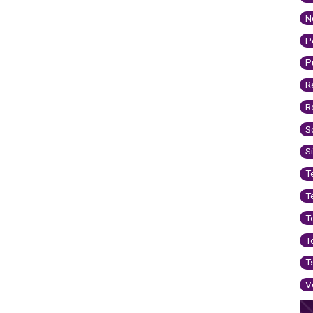
N
P
P
R
R
S
S
T
T
T
T
T
V