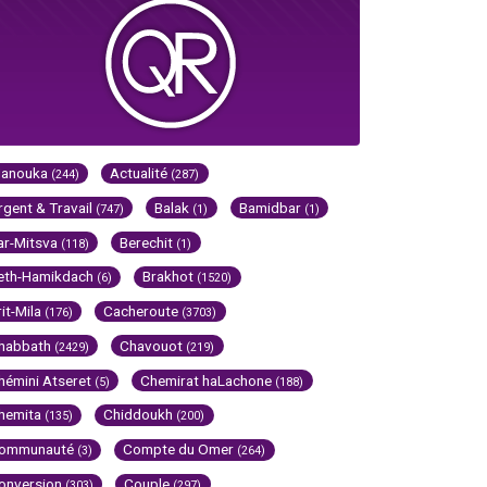
Hanouka
Actualité
(244)
(287)
rgent & Travail
Balak
Bamidbar
(747)
(1)
(1)
ar-Mitsva
Berechit
(118)
(1)
eth-Hamikdach
Brakhot
(6)
(1520)
rit-Mila
Cacheroute
(176)
(3703)
habbath
Chavouot
(2429)
(219)
hémini Atseret
Chemirat haLachone
(5)
(188)
hemita
Chiddoukh
(135)
(200)
ommunauté
Compte du Omer
(3)
(264)
onversion
Couple
(303)
(297)