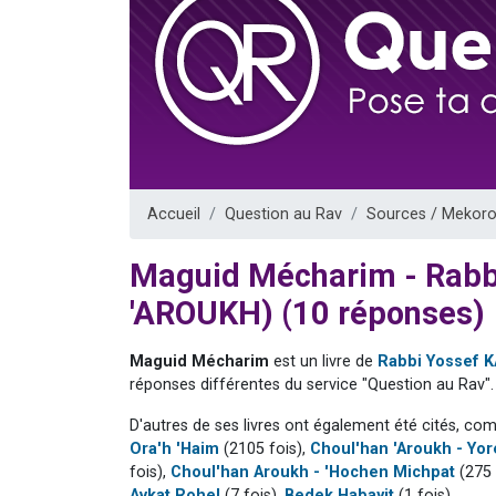
Nouvelle émis
61 personnes
Ariel vient 
Il reste 
Eva vient de
Accueil
Question au Rav
Sources / Mekoro
Maguid Mécharim - Rab
'AROUKH) (10 réponses)
Maguid Mécharim
est un livre de
Rabbi Yossef 
réponses différentes du service "Question au Rav".
D'autres de ses livres ont également été cités, co
Ora'h 'Haim
(2105 fois),
Choul'han 'Aroukh - Yo
fois),
Choul'han Aroukh - 'Hochen Michpat
(275 
Avkat Rohel
(7 fois),
Bedek Habayit
(1 fois).