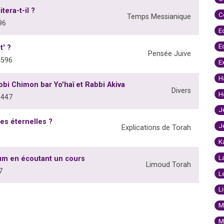
era-t-il ?
C
Temps Messianique
96
E
E
t" ?
Pensée Juive
4596
E
H
i Chimon bar Yo'haï et Rabbi Akiva
Divers
H
0447
J
es éternelles ?
J
Explications de Torah
K
L
um en écoutant un cours
Limoud Torah
7
L
L
M
M