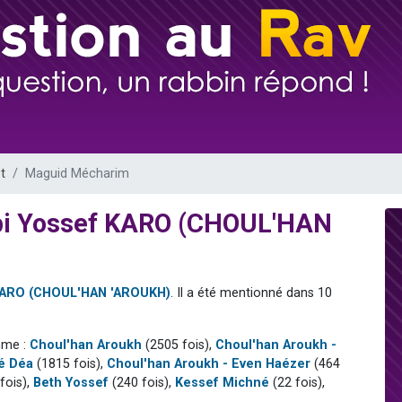
sion radio : Visions de grandeur n°104 : Le Chabbath et le Birkat Hamazone à 
 viennent de demander une bénédiction
de donner son Maasser
49 places pour étudier en groupe sur Zoom
 donner son Maasser
t
Maguid Mécharim
bi Yossef KARO (CHOUL'HAN
KARO (CHOUL'HAN 'AROUKH)
. Il a été mentionné dans 10
mme :
Choul'han Aroukh
(2505 fois),
Choul'han Aroukh -
ré Déa
(1815 fois),
Choul'han Aroukh - Even Haézer
(464
fois),
Beth Yossef
(240 fois),
Kessef Michné
(22 fois),