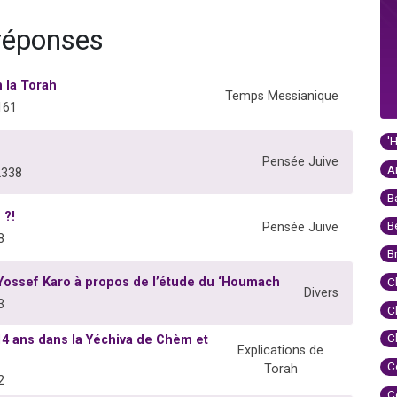
réponses
 la Torah
Temps Messianique
161
'
Pensée Juive
A
2338
B
 ?!
B
Pensée Juive
8
B
Yossef Karo à propos de l’étude du ‘Houmach
C
Divers
3
C
C
14 ans dans la Yéchiva de Chèm et
Explications de
C
Torah
2
C