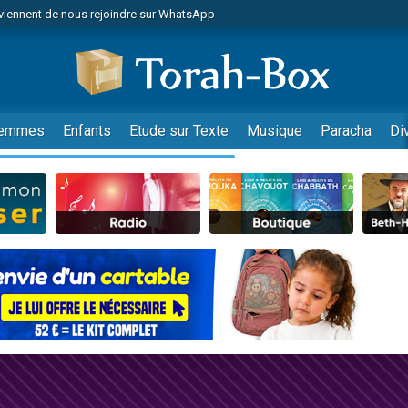
viennent de nous rejoindre sur WhatsApp
viennent de nous rejoindre sur WhatsApp
de donner son Maasser
es viennent de faire un don pour 5 jours de vacances aux Orphelins
es viennent de faire un don pour Diane, 80 ans, dans un appartement insalub
emmes
Enfants
Etude sur Texte
Musique
Paracha
Di
 viennent de demander une bénédiction
viennent de nous rejoindre sur WhatsApp
nnes viennent de faire un don pour Sauvez la jambe de Yohan
49 places pour étudier en groupe sur Zoom
lles musiques dans Torah-Box Music
viennent de nous rejoindre sur WhatsApp
viennent de nous rejoindre sur WhatsApp
viennent de nous rejoindre sur WhatsApp
les musiques dans Torah-Box Music
es viennent de faire un don pour Tsédaka : pauvres d'Israel