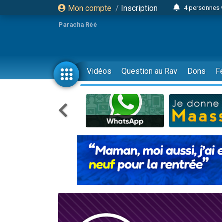
Mon compte
/
Inscription
4 personnes 
3 personnes 
Paracha Réé
Odaya vient 
3 personn
3 personn
Vidéos
Question au Rav
Dons
F
13 personnes
2 personnes 
30 perso
Il reste 
12 nouve
3 personnes 
2 personnes 
3 personnes 
2 nouvel
8 personn