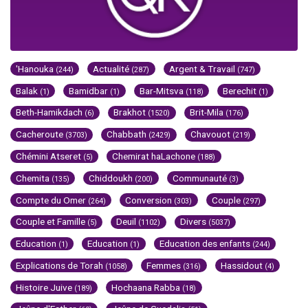
'Hanouka
Actualité
Argent & Travail
(244)
(287)
(747)
Balak
Bamidbar
Bar-Mitsva
Berechit
(1)
(1)
(118)
(1)
Beth-Hamikdach
Brakhot
Brit-Mila
(6)
(1520)
(176)
Cacheroute
Chabbath
Chavouot
(3703)
(2429)
(219)
Chémini Atseret
Chemirat haLachone
(5)
(188)
Chemita
Chiddoukh
Communauté
(135)
(200)
(3)
Compte du Omer
Conversion
Couple
(264)
(303)
(297)
Couple et Famille
Deuil
Divers
(5)
(1102)
(5037)
Education
Education
Education des enfants
(1)
(1)
(244)
Explications de Torah
Femmes
Hassidout
(1058)
(316)
(4)
Histoire Juive
Hochaana Rabba
(189)
(18)