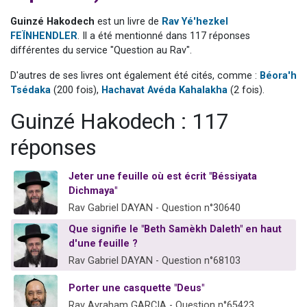
3 personnes viennent de nous rejoindre sur WhatsApp
Guinzé Hakodech
est un livre de
Rav Yé'hezkel
3 personnes viennent de faire un don pour 5 jours de vacances aux Orphelins
FEÏNHENDLER
. Il a été mentionné dans 117 réponses
différentes du service "Question au Rav".
Odaya vient de donner son Maasser
13 personnes viennent de demander une bénédiction
D'autres de ses livres ont également été cités, comme :
Béora'h
Tsédaka
(200 fois),
Hachavat Avéda Kahalakha
(2 fois).
3 personnes viennent de nous rejoindre sur WhatsApp
Guinzé Hakodech : 117
réponses
Jeter une feuille où est écrit "Béssiyata
Dichmaya"
Rav Gabriel DAYAN - Question n°30640
Que signifie le "Beth Samèkh Daleth" en haut
d'une feuille ?
Rav Gabriel DAYAN - Question n°68103
Porter une casquette "Deus"
Rav Avraham GARCIA - Question n°65423