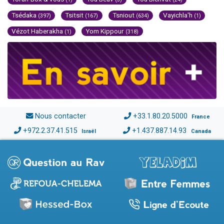
Tsédaka
Tsitsit
Tsniout
Vayichla'h
(397)
(167)
(634)
(1)
Vézot Haberakha
Yom Kippour
(1)
(318)
Nous contacter
+33.1.80.20.5000
France
+972.2.37.41.515
+1.437.887.14.93
Israël
Canada