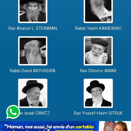
Rav Aharon L. STEINMAN
Rabbi 'Haïm KANIEWSKI
Rabbi David ABI'HSSIRA
Rav Chlomo AMAR
Rav Israël GANTZ
Rav Yossef-Haïm SITRUK