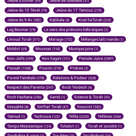
Jeûne d'Esther
Jeûne de Guedalia
(69)
(51)
Jeûne du 10 Tévet
Jeûne du 17 Tamouz
(74)
(270)
Jeûne du 9 Av
Kabbala
Kriat haTorah
(582)
(4)
(220)
Lag Baomer
Le sens des prénoms hébraïques
(29)
(2)
Limoud Torah
Mariage
Mélanges lait/viande
(371)
(772)
(1)
Middot
Moussar
Musique juive
(69)
(154)
(1)
Non-Juifs
Nos Sages
Pensée Juive
(249)
(131)
(3087)
Pessah
Pourim
Prières
(1508)
(274)
(3)
Pureté Familiale
Relations & Pudeur
(578)
(528)
Respect des Parents
Roch 'Hodech
(247)
(4)
Roch Hachana
Santé
Science & Torah
(296)
(1)
(33)
Sexualité
Sim'hat Torah
Souccot
(8)
(47)
(502)
Talmud
Techouva
Téfila
Téfilines
(1)
(122)
(2230)
(356)
Temps Messianique
Toledot
Torah et société
(124)
(1)
(1)
Torah-Box & vous
Tou Béav
Tou Bichvat
(1)
(3)
(24)