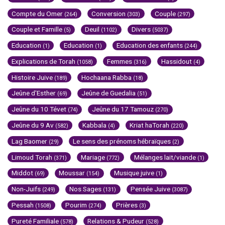
Compte du Omer
Conversion
Couple
(264)
(303)
(297)
Couple et Famille
Deuil
Divers
(5)
(1102)
(5037)
Education
Education
Education des enfants
(1)
(1)
(244)
Explications de Torah
Femmes
Hassidout
(1058)
(316)
(4)
Histoire Juive
Hochaana Rabba
(189)
(18)
Jeûne d'Esther
Jeûne de Guedalia
(69)
(51)
Jeûne du 10 Tévet
Jeûne du 17 Tamouz
(74)
(270)
Jeûne du 9 Av
Kabbala
Kriat haTorah
(582)
(4)
(220)
Lag Baomer
Le sens des prénoms hébraïques
(29)
(2)
Limoud Torah
Mariage
Mélanges lait/viande
(371)
(772)
(1)
Middot
Moussar
Musique juive
(69)
(154)
(1)
Non-Juifs
Nos Sages
Pensée Juive
(249)
(131)
(3087)
Pessah
Pourim
Prières
(1508)
(274)
(3)
Pureté Familiale
Relations & Pudeur
(578)
(528)