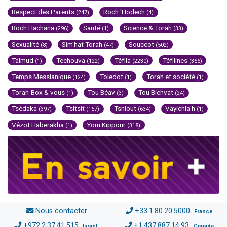
Respect des Parents
Roch 'Hodech
(247)
(4)
Roch Hachana
Santé
Science & Torah
(296)
(1)
(33)
Sexualité
Sim'hat Torah
Souccot
(8)
(47)
(502)
Talmud
Techouva
Téfila
Téfilines
(1)
(122)
(2230)
(356)
Temps Messianique
Toledot
Torah et société
(124)
(1)
(1)
Torah-Box & vous
Tou Béav
Tou Bichvat
(1)
(3)
(24)
Tsédaka
Tsitsit
Tsniout
Vayichla'h
(397)
(167)
(634)
(1)
Vézot Haberakha
Yom Kippour
(1)
(318)
Nous contacter
+33.1.80.20.5000
France
+972.2.37.41.515
+1.437.887.14.93
Israël
Canada