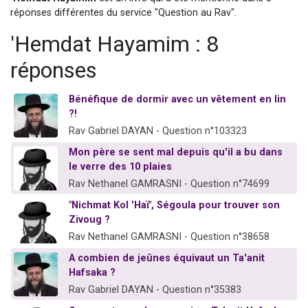
Nouvelle émission radio : Visions de grandeur n°104 : Le Chabbath et le Birkat Hamazone à travers le temps
réponses différentes du service "Question au Rav".
61 personnes viennent de demander une bénédiction
'Hemdat Hayamim : 8
Ariel vient de donner son Maasser
réponses
Il reste 49 places pour étudier en groupe sur Zoom
Eva vient de donner son Maasser
Bénéfique de dormir avec un vêtement en lin
?!
Rav Gabriel DAYAN - Question n°103323
Mon père se sent mal depuis qu'il a bu dans
le verre des 10 plaies
Rav Nethanel GAMRASNI - Question n°74699
"Nichmat Kol 'Haï", Ségoula pour trouver son
Zivoug ?
Rav Nethanel GAMRASNI - Question n°38658
A combien de jeûnes équivaut un Ta'anit
Hafsaka ?
Rav Gabriel DAYAN - Question n°35383