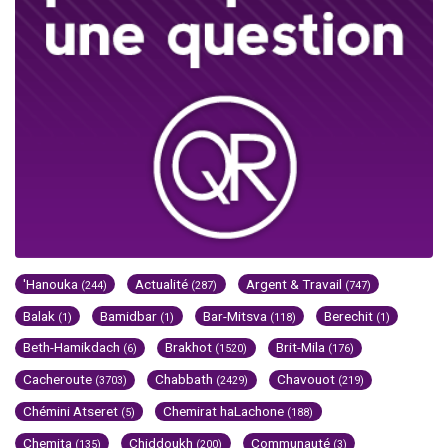
'Hanouka
Actualité
Argent & Travail
(244)
(287)
(747)
Balak
Bamidbar
Bar-Mitsva
Berechit
(1)
(1)
(118)
(1)
Beth-Hamikdach
Brakhot
Brit-Mila
(6)
(1520)
(176)
Cacheroute
Chabbath
Chavouot
(3703)
(2429)
(219)
Chémini Atseret
Chemirat haLachone
(5)
(188)
Chemita
Chiddoukh
Communauté
(135)
(200)
(3)