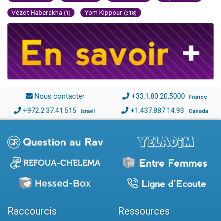
Vézot Haberakha
Yom Kippour
(1)
(318)
Nous contacter
+33.1.80.20.5000
France
+972.2.37.41.515
+1.437.887.14.93
Israël
Canada
Raccourcis
Ressources