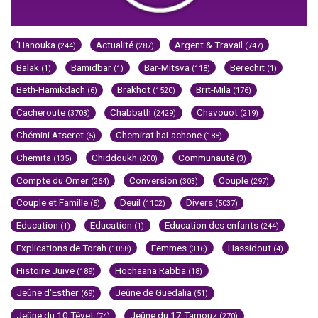
'Hanouka
Actualité
Argent & Travail
(244)
(287)
(747)
Balak
Bamidbar
Bar-Mitsva
Berechit
(1)
(1)
(118)
(1)
Beth-Hamikdach
Brakhot
Brit-Mila
(6)
(1520)
(176)
Cacheroute
Chabbath
Chavouot
(3703)
(2429)
(219)
Chémini Atseret
Chemirat haLachone
(5)
(188)
Chemita
Chiddoukh
Communauté
(135)
(200)
(3)
Compte du Omer
Conversion
Couple
(264)
(303)
(297)
Couple et Famille
Deuil
Divers
(5)
(1102)
(5037)
Education
Education
Education des enfants
(1)
(1)
(244)
Explications de Torah
Femmes
Hassidout
(1058)
(316)
(4)
Histoire Juive
Hochaana Rabba
(189)
(18)
Jeûne d'Esther
Jeûne de Guedalia
(69)
(51)
Jeûne du 10 Tévet
Jeûne du 17 Tamouz
(74)
(270)