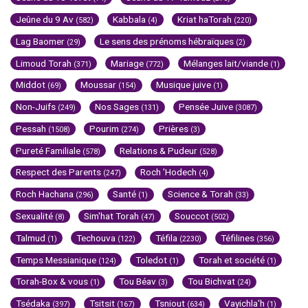
Jeûne du 9 Av
Kabbala
Kriat haTorah
(582)
(4)
(220)
Lag Baomer
Le sens des prénoms hébraïques
(29)
(2)
Limoud Torah
Mariage
Mélanges lait/viande
(371)
(772)
(1)
Middot
Moussar
Musique juive
(69)
(154)
(1)
Non-Juifs
Nos Sages
Pensée Juive
(249)
(131)
(3087)
Pessah
Pourim
Prières
(1508)
(274)
(3)
Pureté Familiale
Relations & Pudeur
(578)
(528)
Respect des Parents
Roch 'Hodech
(247)
(4)
Roch Hachana
Santé
Science & Torah
(296)
(1)
(33)
Sexualité
Sim'hat Torah
Souccot
(8)
(47)
(502)
Talmud
Techouva
Téfila
Téfilines
(1)
(122)
(2230)
(356)
Temps Messianique
Toledot
Torah et société
(124)
(1)
(1)
Torah-Box & vous
Tou Béav
Tou Bichvat
(1)
(3)
(24)
Tsédaka
Tsitsit
Tsniout
Vayichla'h
(397)
(167)
(634)
(1)