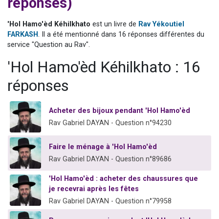
réponses)
2 personnes viennent de nous rejoindre sur WhatsApp
13 personnes viennent de demander une bénédiction
'Hol Hamo'èd Kéhilkhato
est un livre de
Rav Yékoutiel
FARKASH
. Il a été mentionné dans 16 réponses différentes du
Il reste 49 places pour étudier en groupe sur Zoom
service "Question au Rav".
12 nouvelles musiques dans Torah-Box Music
'Hol Hamo'èd Kéhilkhato : 16
2 personnes viennent de nous rejoindre sur WhatsApp
réponses
Acheter des bijoux pendant 'Hol Hamo'èd
Rav Gabriel DAYAN - Question n°94230
Faire le ménage à 'Hol Hamo'èd
Rav Gabriel DAYAN - Question n°89686
'Hol Hamo'èd : acheter des chaussures que
je recevrai après les fêtes
Rav Gabriel DAYAN - Question n°79958