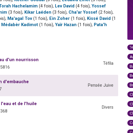
Torah Hachelamim
(4 fois),
Lev David
(4 fois),
Yossef
mim
(3 fois),
Kikar Laéden
(3 fois),
Cha'ar Yossef
(2 fois),
is),
Ma'agal Tov
(1 fois),
Ein Zoher
(1 fois),
Kissé David
(1
,
Médabèr Kadimot
(1 fois),
Yaïr Hazan
(1 fois),
Pata'h
'
A
au d'un nourrisson
Téfila
B
05816
B
en d'embauche
B
Pensée Juive
7
C
l'eau et de l'huile
C
Divers
0368
C
C
C