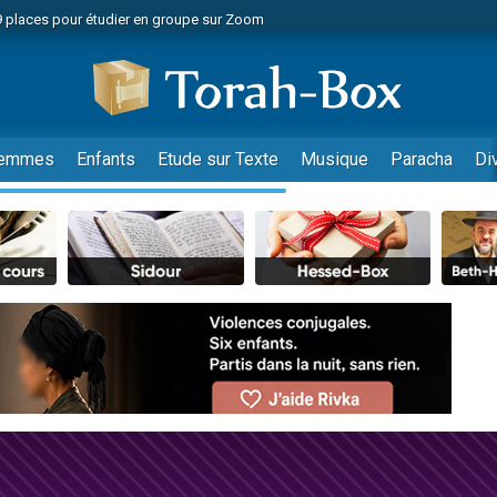
49 places pour étudier en groupe sur Zoom
nes viennent de faire un don pour Diane, 80 ans, dans un appartement insalu
viennent de nous rejoindre sur WhatsApp
viennent de nous rejoindre sur WhatsApp
es viennent de faire un don pour Reloger Rivka, 6 enfants, victime de violences
emmes
Enfants
Etude sur Texte
Musique
Paracha
Di
es viennent de faire un don pour 1 Journée de Vacances Pour les Enfants
 viennent de demander une bénédiction
viennent de nous rejoindre sur WhatsApp
49 places pour étudier en groupe sur Zoom
 donner son Maasser
viennent de nous rejoindre sur WhatsApp
viennent de nous rejoindre sur WhatsApp
de donner son Maasser
es viennent de faire un don pour 5 jours de vacances aux Orphelins
viennent de nous rejoindre sur WhatsApp