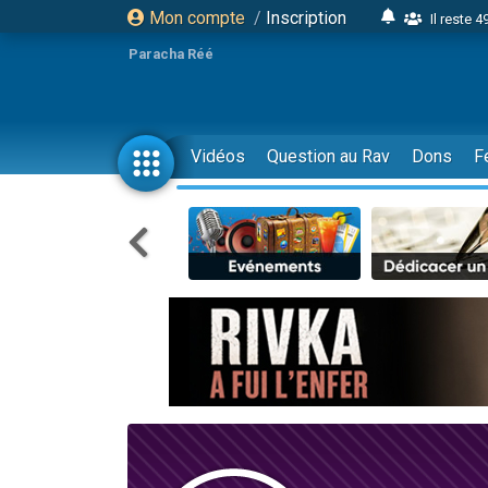
Mon compte
/
Inscription
Il reste 
16 person
Paracha Réé
2 personnes 
6 personnes 
4 personn
Vidéos
Question au Rav
Dons
F
2 personn
17 personnes
4 personnes 
Il reste 
Eva vient de
4 personnes 
3 personnes 
Odaya vient 
3 personn
2 personnes 