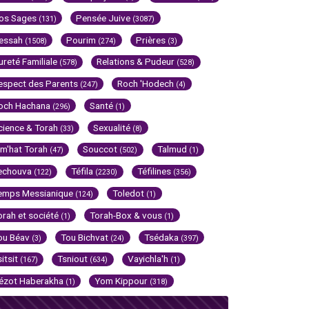
os Sages
Pensée Juive
(131)
(3087)
essah
Pourim
Prières
(1508)
(274)
(3)
ureté Familiale
Relations & Pudeur
(578)
(528)
espect des Parents
Roch 'Hodech
(247)
(4)
och Hachana
Santé
(296)
(1)
cience & Torah
Sexualité
(33)
(8)
im'hat Torah
Souccot
Talmud
(47)
(502)
(1)
echouva
Téfila
Téfilines
(122)
(2230)
(356)
emps Messianique
Toledot
(124)
(1)
orah et société
Torah-Box & vous
(1)
(1)
ou Béav
Tou Bichvat
Tsédaka
(3)
(24)
(397)
sitsit
Tsniout
Vayichla'h
(167)
(634)
(1)
ézot Haberakha
Yom Kippour
(1)
(318)