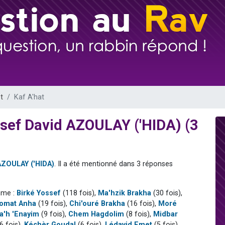
 viennent de demander une bénédiction
nnes viennent de faire un don pour Sauvez la jambe de Yohan
49 places pour étudier en groupe sur Zoom
lles musiques dans Torah-Box Music
 viennent de demander une bénédiction
t
Kaf A'hat
ssef David AZOULAY ('HIDA) (3
AZOULAY ('HIDA)
. Il a été mentionné dans 3 réponses
mme :
Birké Yossef
(118 fois),
Ma'hzik Brakha
(30 fois),
omat Anha
(19 fois),
Chi'ouré Brakha
(16 fois),
Moré
a'h 'Enayim
(9 fois),
Chem Hagdolim
(8 fois),
Midbar
6 fois),
Kéchèr Goudal
(6 fois),
Lédavid Emet
(5 fois),