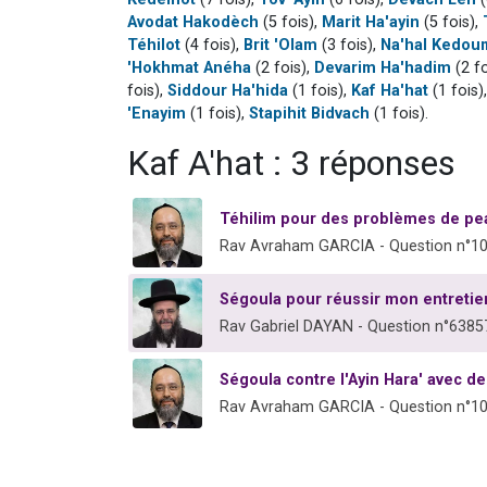
Avodat Hakodèch
(5 fois),
Marit Ha'ayin
(5 fois),
Téhilot
(4 fois),
Brit 'Olam
(3 fois),
Na'hal Kedou
'Hokhmat Anéha
(2 fois),
Devarim Ha'hadim
(2 fo
fois),
Siddour Ha'hida
(1 fois),
Kaf Ha'hat
(1 fois)
'Enayim
(1 fois),
Stapihit Bidvach
(1 fois).
Kaf A'hat : 3 réponses
Téhilim pour des problèmes de pe
Rav Avraham GARCIA - Question n°1
Ségoula pour réussir mon entreti
Rav Gabriel DAYAN - Question n°6385
Ségoula contre l'Ayin Hara' avec de 
Rav Avraham GARCIA - Question n°1