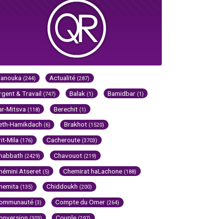
Hanouka
Actualité
(244)
(287)
rgent & Travail
Balak
Bamidbar
(747)
(1)
(1)
ar-Mitsva
Berechit
(118)
(1)
eth-Hamikdach
Brakhot
(6)
(1520)
rit-Mila
Cacheroute
(176)
(3703)
habbath
Chavouot
(2429)
(219)
hémini Atseret
Chemirat haLachone
(5)
(188)
hemita
Chiddoukh
(135)
(200)
ommunauté
Compte du Omer
(3)
(264)
onversion
Couple
(303)
(297)