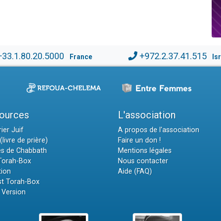
+33.1.80.20.5000
+972.2.37.41.515
France
Is
ources
L'association
ier Juif
A propos de l'association
(livre de prière)
Faire un don !
es de Chabbath
Mentions légales
 Torah-Box
Nous contacter
tion
Aide (FAQ)
t Torah-Box
 Version