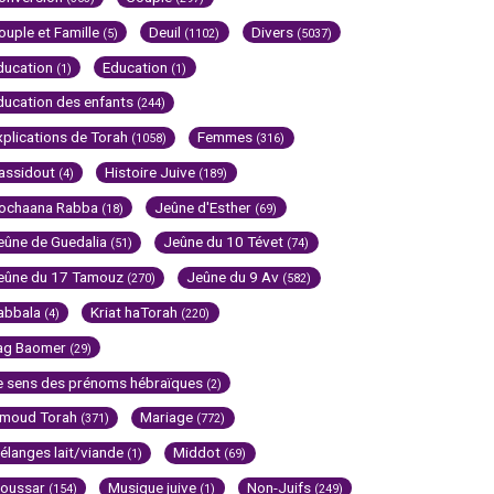
ouple et Famille
Deuil
Divers
(5)
(1102)
(5037)
ducation
Education
(1)
(1)
ducation des enfants
(244)
xplications de Torah
Femmes
(1058)
(316)
assidout
Histoire Juive
(4)
(189)
ochaana Rabba
Jeûne d'Esther
(18)
(69)
eûne de Guedalia
Jeûne du 10 Tévet
(51)
(74)
eûne du 17 Tamouz
Jeûne du 9 Av
(270)
(582)
abbala
Kriat haTorah
(4)
(220)
ag Baomer
(29)
e sens des prénoms hébraïques
(2)
imoud Torah
Mariage
(371)
(772)
élanges lait/viande
Middot
(1)
(69)
oussar
Musique juive
Non-Juifs
(154)
(1)
(249)