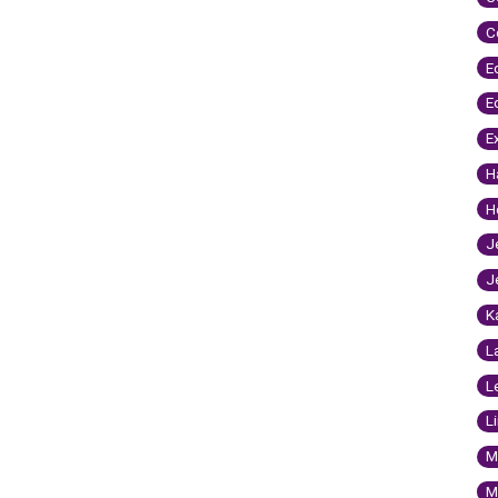
C
E
E
E
H
H
J
J
K
L
L
L
M
M