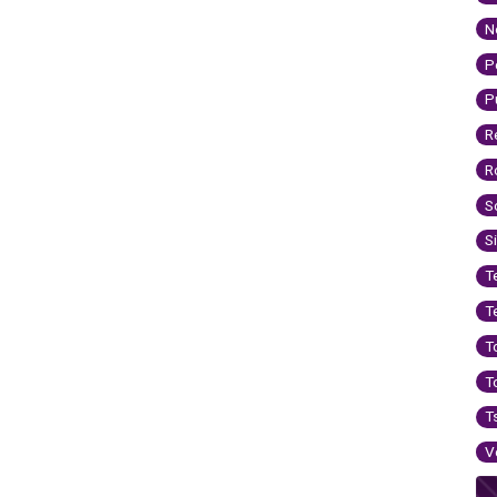
N
P
P
R
R
S
S
T
T
T
T
T
V