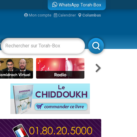
WhatsApp Torah-Box
bre
Mon compte
Calendrier
Columbus
...
vertissements
Livres
Rabbanim