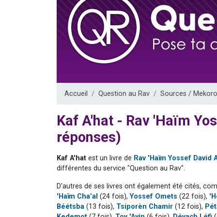
13 personnes
30 perso
Il reste 
12 nouve
29 personnes
Accueil
Question au Rav
Sources / Mekoro
Kaf A'hat - Rav 'Haïm Yo
réponses)
Kaf A'hat
est un livre de
Rav 'Haïm Yossef David 
différentes du service "Question au Rav".
D'autres de ses livres ont également été cités, co
'Haïm Cha’al
(24 fois),
Yossef Omets
(22 fois),
'H
Béétsba
(13 fois),
Tsiporèn Chamir
(12 fois),
Pét
Kedemot
(7 fois),
Tov 'Ayin
(6 fois),
Dévach Léfi
(