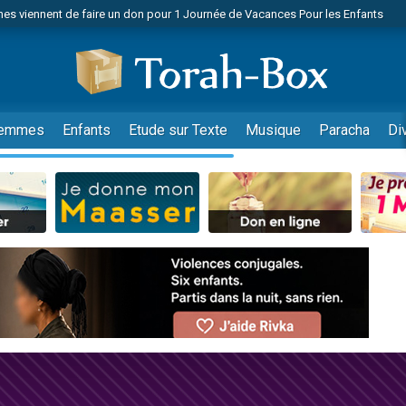
es viennent de faire un don pour 1 Journée de Vacances Pour les Enfants
 viennent de demander une bénédiction
viennent de nous rejoindre sur WhatsApp
49 places pour étudier en groupe sur Zoom
nes viennent de faire un don pour Diane, 80 ans, dans un appartement insalu
emmes
Enfants
Etude sur Texte
Musique
Paracha
Di
 donner son Maasser
viennent de nous rejoindre sur WhatsApp
viennent de nous rejoindre sur WhatsApp
es viennent de faire un don pour 5 jours de vacances aux Orphelins
de donner son Maasser
viennent de nous rejoindre sur WhatsApp
 viennent de demander une bénédiction
lles musiques dans Torah-Box Music
nnes viennent de faire un don pour Sauvez la jambe de Yohan
49 places pour étudier en groupe sur Zoom