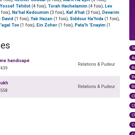
Yossef Téhilot
(4 fois),
Torah Hachelamim
(4 fois),
Lev
 fois),
Na'hal Kedoumim
(3 fois),
Kaf A'hat
(3 fois),
Devarim
é David
(1 fois),
Yaïr Hazan
(1 fois),
Siddour Ha'hida
(1 fois),
'agal Tov
(1 fois),
Ein Zoher
(1 fois),
Pata'h 'Enayim
(1
ses
'
A
mme handicapé
Relations & Pudeur
B
7439
B
oukh
B
Relations & Pudeur
6558
C
C
C
C
C