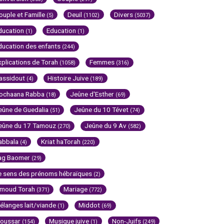
ouple et Famille
Deuil
Divers
(5)
(1102)
(5037)
ducation
Education
(1)
(1)
ducation des enfants
(244)
xplications de Torah
Femmes
(1058)
(316)
assidout
Histoire Juive
(4)
(189)
ochaana Rabba
Jeûne d'Esther
(18)
(69)
eûne de Guedalia
Jeûne du 10 Tévet
(51)
(74)
eûne du 17 Tamouz
Jeûne du 9 Av
(270)
(582)
abbala
Kriat haTorah
(4)
(220)
ag Baomer
(29)
e sens des prénoms hébraïques
(2)
imoud Torah
Mariage
(371)
(772)
élanges lait/viande
Middot
(1)
(69)
oussar
Musique juive
Non-Juifs
(154)
(1)
(249)