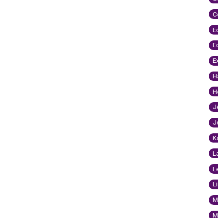
C
E
E
E
H
H
J
J
K
L
L
L
M
M