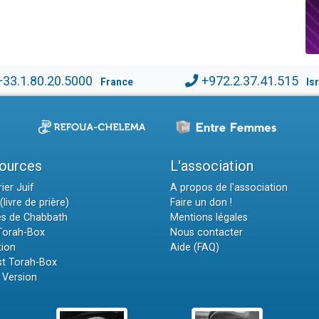
+33.1.80.20.5000
+972.2.37.41.515
France
Is
ources
L'association
ier Juif
A propos de l'association
(livre de prière)
Faire un don !
es de Chabbath
Mentions légales
 Torah-Box
Nous contacter
tion
Aide (FAQ)
t Torah-Box
 Version