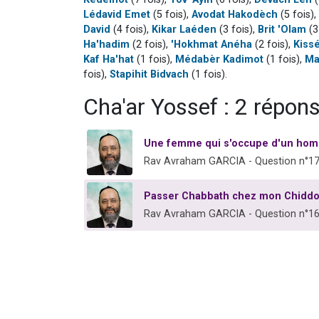
Lédavid Emet
(5 fois),
Avodat Hakodèch
(5 fois),
David
(4 fois),
Kikar Laéden
(3 fois),
Brit 'Olam
(3
Ha'hadim
(2 fois),
'Hokhmat Anéha
(2 fois),
Kiss
Kaf Ha'hat
(1 fois),
Médabèr Kadimot
(1 fois),
Ma
fois),
Stapihit Bidvach
(1 fois).
Cha'ar Yossef : 2 répon
Une femme qui s'occupe d'un ho
Rav Avraham GARCIA - Question n°1
Passer Chabbath chez mon Chidd
Rav Avraham GARCIA - Question n°1