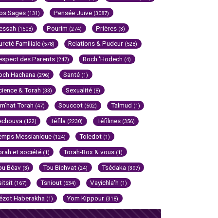
os Sages
Pensée Juive
(131)
(3087)
essah
Pourim
Prières
(1508)
(274)
(3)
ureté Familiale
Relations & Pudeur
(578)
(528)
espect des Parents
Roch 'Hodech
(247)
(4)
och Hachana
Santé
(296)
(1)
cience & Torah
Sexualité
(33)
(8)
im'hat Torah
Souccot
Talmud
(47)
(502)
(1)
echouva
Téfila
Téfilines
(122)
(2230)
(356)
emps Messianique
Toledot
(124)
(1)
orah et société
Torah-Box & vous
(1)
(1)
ou Béav
Tou Bichvat
Tsédaka
(3)
(24)
(397)
sitsit
Tsniout
Vayichla'h
(167)
(634)
(1)
ézot Haberakha
Yom Kippour
(1)
(318)