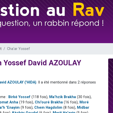
viennent de nous rejoindre sur WhatsApp
viennent de nous rejoindre sur WhatsApp
viennent de nous rejoindre sur WhatsApp
les musiques dans Torah-Box Music
es viennent de faire un don pour Reloger Rivka, 6 enfants, victime de violences
t
Cha'ar Yossef
ïm Yossef David AZOULAY
avid AZOULAY ('HIDA)
. Il a été mentionné dans 2 réponses
mme :
Birké Yossef
(118 fois),
Ma'hzik Brakha
(30 fois),
omat Anha
(19 fois),
Chi'ouré Brakha
(16 fois),
Moré
a'h 'Enayim
(9 fois),
Chem Hagdolim
(8 fois),
Midbar
6 fois),
Kéchèr Goudal
(6 fois),
Marit Ha'ayin
(5 fois),