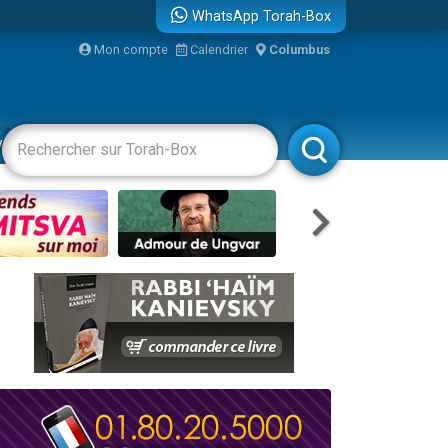
WhatsApp Torah-Box
Mon compte
Calendrier
Columbus
bre
vertissements
Livres
Rabbanim