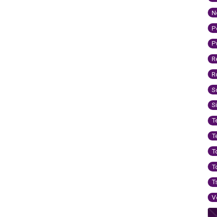
N
P
P
R
R
S
S
T
T
T
T
T
V