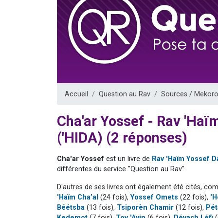
3 personnes 
2 personnes 
3 personnes 
2 nouvel
4 personn
Accueil
Question au Rav
Sources / Mekoro
Cha'ar Yossef - Rav 'Ha
('HIDA) (2 réponses)
Cha'ar Yossef
est un livre de
Rav 'Haïm Yossef D
différentes du service "Question au Rav".
D'autres de ses livres ont également été cités, co
'Haïm Cha’al
(24 fois),
Yossef Omets
(22 fois),
'H
Béétsba
(13 fois),
Tsiporèn Chamir
(12 fois),
Pét
Kedemot
(7 fois),
Tov 'Ayin
(6 fois),
Dévach Léfi
(