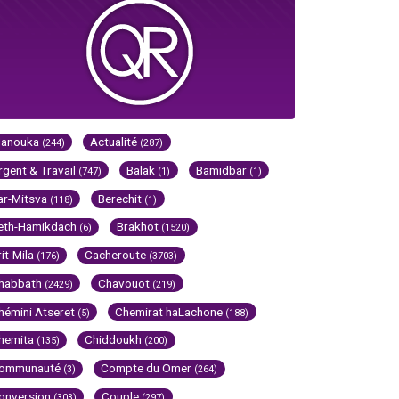
Hanouka
Actualité
(244)
(287)
rgent & Travail
Balak
Bamidbar
(747)
(1)
(1)
ar-Mitsva
Berechit
(118)
(1)
eth-Hamikdach
Brakhot
(6)
(1520)
rit-Mila
Cacheroute
(176)
(3703)
habbath
Chavouot
(2429)
(219)
hémini Atseret
Chemirat haLachone
(5)
(188)
hemita
Chiddoukh
(135)
(200)
ommunauté
Compte du Omer
(3)
(264)
onversion
Couple
(303)
(297)