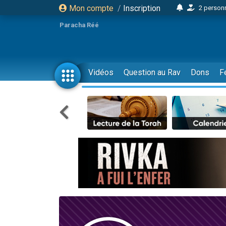
Mon compte
/
Inscription
2 personn
17 personnes
Paracha Réé
4 personnes 
Il reste 
23 person
Vidéos
Question au Rav
Dons
F
Eva vient de
4 personnes 
3 personnes 
3 personn
Odaya vient 
2 personnes 
13 personnes
12 nouve
30 perso
Il reste 