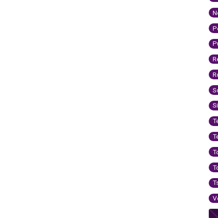
N
P
P
R
R
S
S
T
T
T
T
T
V