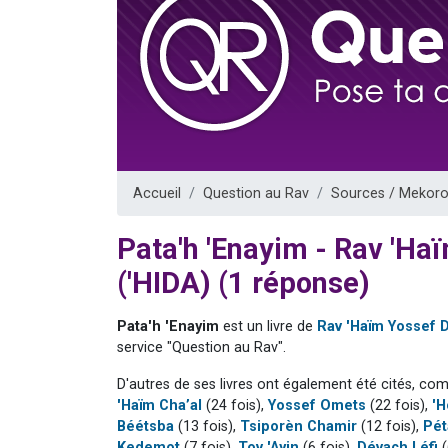
Il reste 
12 nouve
3 personnes 
2 personnes 
2 personnes 
Accueil
Question au Rav
Sources / Mekoro
Pata'h 'Enayim - Rav 'H
('HIDA) (1 réponse)
Pata'h 'Enayim
est un livre de
Rav 'Haïm Yossef 
service "Question au Rav".
D'autres de ses livres ont également été cités, co
'Haïm Cha’al
(24 fois),
Yossef Omets
(22 fois),
'H
Béétsba
(13 fois),
Tsiporèn Chamir
(12 fois),
Pét
Kedemot
(7 fois),
Tov 'Ayin
(6 fois),
Dévach Léfi
(