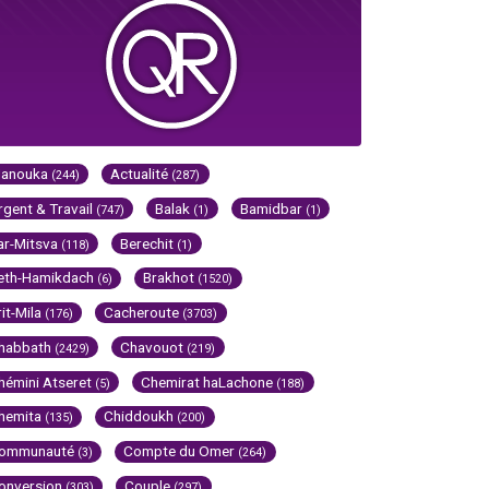
Hanouka
Actualité
(244)
(287)
rgent & Travail
Balak
Bamidbar
(747)
(1)
(1)
ar-Mitsva
Berechit
(118)
(1)
eth-Hamikdach
Brakhot
(6)
(1520)
rit-Mila
Cacheroute
(176)
(3703)
habbath
Chavouot
(2429)
(219)
hémini Atseret
Chemirat haLachone
(5)
(188)
hemita
Chiddoukh
(135)
(200)
ommunauté
Compte du Omer
(3)
(264)
onversion
Couple
(303)
(297)