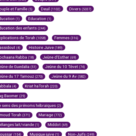
ouple et Famille
Deuil
Divers
(5)
(1102)
(5037)
ducation
Education
(1)
(1)
ducation des enfants
(244)
xplications de Torah
Femmes
(1058)
(316)
assidout
Histoire Juive
(4)
(189)
ochaana Rabba
Jeûne d'Esther
(18)
(69)
eûne de Guedalia
Jeûne du 10 Tévet
(51)
(74)
eûne du 17 Tamouz
Jeûne du 9 Av
(270)
(582)
abbala
Kriat haTorah
(4)
(220)
ag Baomer
(29)
e sens des prénoms hébraïques
(2)
imoud Torah
Mariage
(371)
(772)
élanges lait/viande
Middot
(1)
(69)
oussar
Musique juive
Non-Juifs
(154)
(1)
(249)