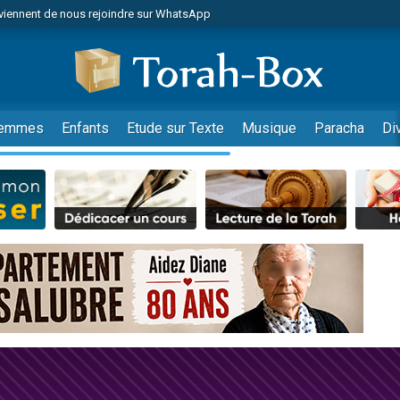
viennent de nous rejoindre sur WhatsApp
es viennent de faire un don pour Reloger Rivka, 6 enfants, victime de violences
es viennent de faire un don pour 1 Journée de Vacances Pour les Enfants
 viennent de demander une bénédiction
viennent de nous rejoindre sur WhatsApp
emmes
Enfants
Etude sur Texte
Musique
Paracha
Di
49 places pour étudier en groupe sur Zoom
nes viennent de faire un don pour Diane, 80 ans, dans un appartement insalu
 donner son Maasser
viennent de nous rejoindre sur WhatsApp
viennent de nous rejoindre sur WhatsApp
es viennent de faire un don pour 5 jours de vacances aux Orphelins
de donner son Maasser
 viennent de demander une bénédiction
viennent de nous rejoindre sur WhatsApp
nnes viennent de faire un don pour Sauvez la jambe de Yohan