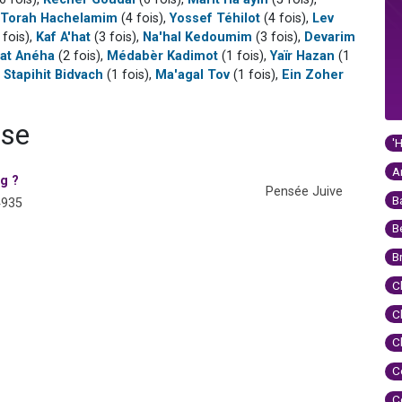
Torah Hachelamim
(4 fois),
Yossef Téhilot
(4 fois),
Lev
 fois),
Kaf A'hat
(3 fois),
Na'hal Kedoumim
(3 fois),
Devarim
at Anéha
(2 fois),
Médabèr Kadimot
(1 fois),
Yaïr Hazan
(1
,
Stapihit Bidvach
(1 fois),
Ma'agal Tov
(1 fois),
Ein Zoher
nse
'
A
g ?
Pensée Juive
B
4935
B
B
C
C
C
C
C