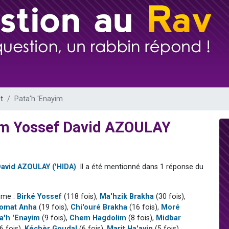
49 places pour étudier en groupe sur Zoom
lles musiques dans Torah-Box Music
viennent de nous rejoindre sur WhatsApp
viennent de nous rejoindre sur WhatsApp
viennent de nous rejoindre sur WhatsApp
t
Pata'h 'Enayim
aïm Yossef David AZOULAY
David AZOULAY ('HIDA)
. Il a été mentionné dans 1 réponse du
mme :
Birké Yossef
(118 fois),
Ma'hzik Brakha
(30 fois),
omat Anha
(19 fois),
Chi'ouré Brakha
(16 fois),
Moré
a'h 'Enayim
(9 fois),
Chem Hagdolim
(8 fois),
Midbar
6 fois),
Kéchèr Goudal
(6 fois),
Marit Ha'ayin
(5 fois),