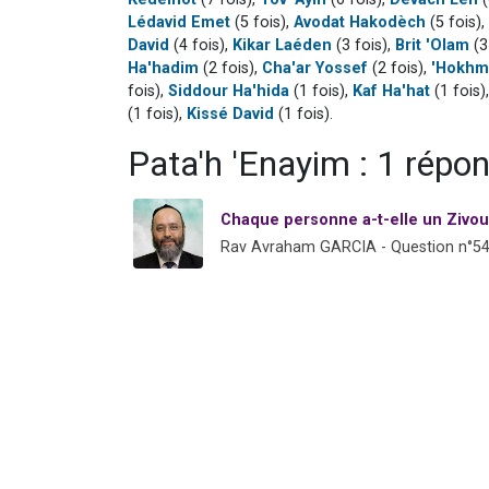
Lédavid Emet
(5 fois),
Avodat Hakodèch
(5 fois),
David
(4 fois),
Kikar Laéden
(3 fois),
Brit 'Olam
(3
Ha'hadim
(2 fois),
Cha'ar Yossef
(2 fois),
'Hokhm
fois),
Siddour Ha'hida
(1 fois),
Kaf Ha'hat
(1 fois)
(1 fois),
Kissé David
(1 fois).
Pata'h 'Enayim : 1 répo
Chaque personne a-t-elle un Zivou
Rav Avraham GARCIA - Question n°5