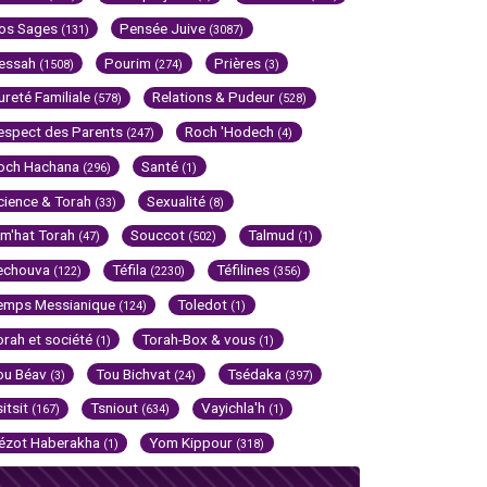
os Sages
Pensée Juive
(131)
(3087)
essah
Pourim
Prières
(1508)
(274)
(3)
ureté Familiale
Relations & Pudeur
(578)
(528)
espect des Parents
Roch 'Hodech
(247)
(4)
och Hachana
Santé
(296)
(1)
cience & Torah
Sexualité
(33)
(8)
im'hat Torah
Souccot
Talmud
(47)
(502)
(1)
echouva
Téfila
Téfilines
(122)
(2230)
(356)
emps Messianique
Toledot
(124)
(1)
orah et société
Torah-Box & vous
(1)
(1)
ou Béav
Tou Bichvat
Tsédaka
(3)
(24)
(397)
sitsit
Tsniout
Vayichla'h
(167)
(634)
(1)
ézot Haberakha
Yom Kippour
(1)
(318)