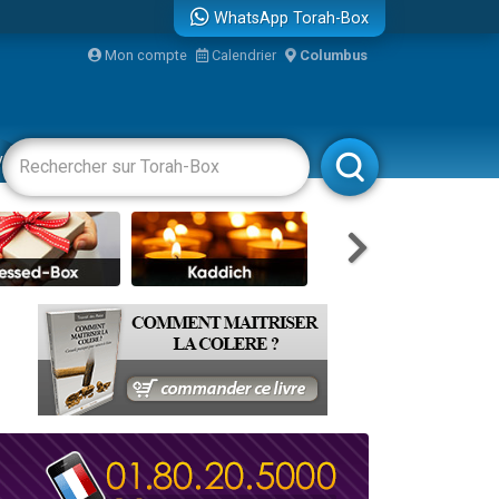
WhatsApp Torah-Box
...
Mon compte
Calendrier
Columbus
vertissements
Livres
Rabbanim
bre