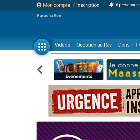
Mon compte
/
Inscription
6 personnes 
4 personn
Paracha Réé
2 personn
17 personnes
4 personnes 
Vidéos
Question au Rav
Dons
F
Il reste 
23 person
Eva vient de
4 personnes 
3 personnes 
3 personn
Odaya vient 
13 personnes
2 personnes 
30 perso