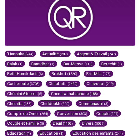
'Hanouka
Actualité
Argent & Travail
(244)
(287)
(747)
Balak
Bamidbar
Bar-Mitsva
Berechit
(1)
(1)
(118)
(1)
Beth-Hamikdach
Brakhot
Brit-Mila
(6)
(1520)
(176)
Cacheroute
Chabbath
Chavouot
(3703)
(2429)
(219)
Chémini Atseret
Chemirat haLachone
(5)
(188)
Chemita
Chiddoukh
Communauté
(135)
(200)
(3)
Compte du Omer
Conversion
Couple
(264)
(303)
(297)
Couple et Famille
Deuil
Divers
(5)
(1102)
(5037)
Education
Education
Education des enfants
(1)
(1)
(244)