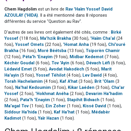
2 personnes viennent de nous rejoindre sur WhatsApp
Chem Hagdolim
est un livre de
Rav 'Haïm Yossef David
2 nouvelles musiques dans Torah-Box Music
AZOULAY ('HIDA)
. Il a été mentionné dans 8 réponses
différentes du service "Question au Rav".
3 personnes viennent de nous rejoindre sur WhatsApp
8 personnes viennent de faire un don pour Tsédaka : pauvres d'Israel
D'autres de ses livres ont également été cités, comme :
Birké
Yossef
(118 fois),
Ma'hzik Brakha
(30 fois),
'Haïm Cha’al
(24
2 personnes viennent de faire un don pour 1 Journée de Vacances Pour les Enfants
fois),
Yossef Omets
(22 fois),
'Homat Anha
(19 fois),
Chi'ouré
Brakha
(16 fois),
Moré Béétsba
(13 fois),
Tsiporèn Chamir
(12 fois),
Péta'h 'Enayim
(9 fois),
Midbar Kedemot
(7 fois),
Kéchèr Goudal
(6 fois),
Tov 'Ayin
(6 fois),
Dévach Léfi
(6 fois),
Lédavid Emet
(5 fois),
Avodat Hakodèch
(5 fois),
Marit
Ha'ayin
(5 fois),
Yossef Téhilot
(4 fois),
Lev David
(4 fois),
Torah Hachelamim
(4 fois),
Kaf A'hat
(3 fois),
Brit 'Olam
(3
fois),
Na'hal Kedoumim
(3 fois),
Kikar Laéden
(3 fois),
Cha'ar
Yossef
(2 fois),
'Hokhmat Anéha
(2 fois),
Devarim Ha'hadim
(2 fois),
Pata'h 'Enayim
(1 fois),
Stapihit Bidvach
(1 fois),
Ma'agal Tov
(1 fois),
Ein Zoher
(1 fois),
Kissé David
(1 fois),
Siddour Ha'hida
(1 fois),
Kaf Ha'hat
(1 fois),
Médabèr
Kadimot
(1 fois),
Yaïr Hazan
(1 fois).