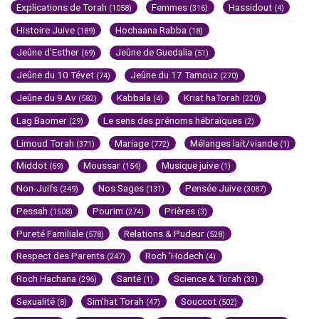
Explications de Torah
Femmes
Hassidout
(1058)
(316)
(4)
Histoire Juive
Hochaana Rabba
(189)
(18)
Jeûne d'Esther
Jeûne de Guedalia
(69)
(51)
Jeûne du 10 Tévet
Jeûne du 17 Tamouz
(74)
(270)
Jeûne du 9 Av
Kabbala
Kriat haTorah
(582)
(4)
(220)
Lag Baomer
Le sens des prénoms hébraïques
(29)
(2)
Limoud Torah
Mariage
Mélanges lait/viande
(371)
(772)
(1)
Middot
Moussar
Musique juive
(69)
(154)
(1)
Non-Juifs
Nos Sages
Pensée Juive
(249)
(131)
(3087)
Pessah
Pourim
Prières
(1508)
(274)
(3)
Pureté Familiale
Relations & Pudeur
(578)
(528)
Respect des Parents
Roch 'Hodech
(247)
(4)
Roch Hachana
Santé
Science & Torah
(296)
(1)
(33)
Sexualité
Sim'hat Torah
Souccot
(8)
(47)
(502)