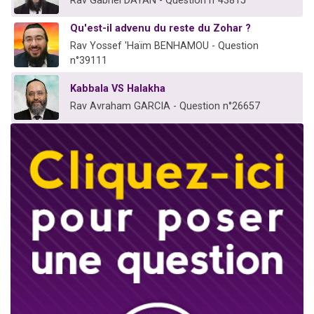
Rav Gabriel DAYAN - Question n°43815
Qu'est-il advenu du reste du Zohar ?
Rav Yossef 'Haïm BENHAMOU - Question
n°39111
Kabbala VS Halakha
Rav Avraham GARCIA - Question n°26657