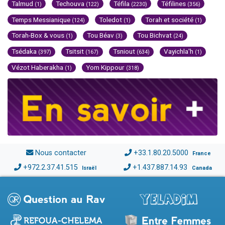
Talmud
Techouva
Téfila
Téfilines
(1)
(122)
(2230)
(356)
Temps Messianique
Toledot
Torah et société
(124)
(1)
(1)
Torah-Box & vous
Tou Béav
Tou Bichvat
(1)
(3)
(24)
Tsédaka
Tsitsit
Tsniout
Vayichla'h
(397)
(167)
(634)
(1)
Vézot Haberakha
Yom Kippour
(1)
(318)
Nous contacter
+33.1.80.20.5000
France
+972.2.37.41.515
+1.437.887.14.93
Israël
Canada