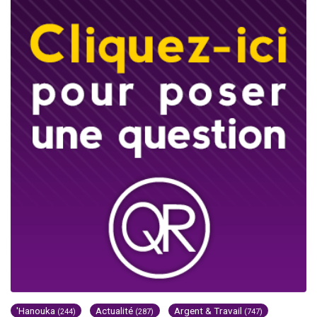
'Hanouka
Actualité
Argent & Travail
(244)
(287)
(747)