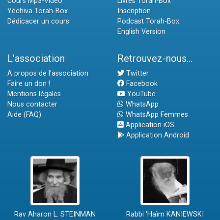
Cours Mp3-Vidéo
Livres Torah-Box
Yéchiva Torah-Box
Inscription
Dédicacer un cours
Podcast Torah-Box
English Version
L'association
Retrouvez-nous...
A propos de l'association
Twitter
Faire un don !
Facebook
Mentions légales
YouTube
Nous contacter
WhatsApp
Aide (FAQ)
WhatsApp Femmes
Application iOS
Application Android
Rav Aharon L. STEINMAN
Rabbi 'Haïm KANIEWSKI