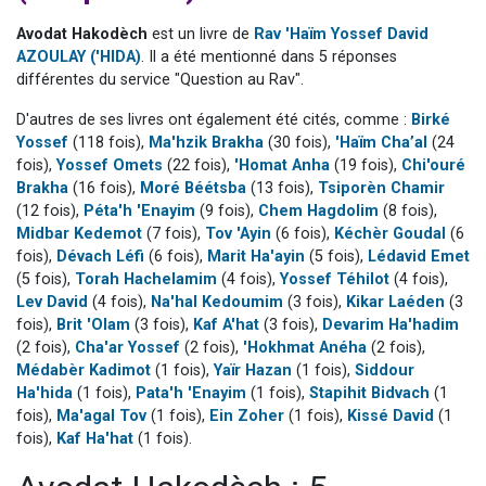
13 personnes viennent de demander une bénédiction
Avodat Hakodèch
est un livre de
Rav 'Haïm Yossef David
30 personnes viennent de faire un don pour Sauvez la jambe de Yohan
AZOULAY ('HIDA)
. Il a été mentionné dans 5 réponses
différentes du service "Question au Rav".
Il reste 49 places pour étudier en groupe sur Zoom
12 nouvelles musiques dans Torah-Box Music
D'autres de ses livres ont également été cités, comme :
Birké
Yossef
(118 fois),
Ma'hzik Brakha
(30 fois),
'Haïm Cha’al
(24
29 personnes viennent de demander une bénédiction
fois),
Yossef Omets
(22 fois),
'Homat Anha
(19 fois),
Chi'ouré
Brakha
(16 fois),
Moré Béétsba
(13 fois),
Tsiporèn Chamir
(12 fois),
Péta'h 'Enayim
(9 fois),
Chem Hagdolim
(8 fois),
Midbar Kedemot
(7 fois),
Tov 'Ayin
(6 fois),
Kéchèr Goudal
(6
fois),
Dévach Léfi
(6 fois),
Marit Ha'ayin
(5 fois),
Lédavid Emet
(5 fois),
Torah Hachelamim
(4 fois),
Yossef Téhilot
(4 fois),
Lev David
(4 fois),
Na'hal Kedoumim
(3 fois),
Kikar Laéden
(3
fois),
Brit 'Olam
(3 fois),
Kaf A'hat
(3 fois),
Devarim Ha'hadim
(2 fois),
Cha'ar Yossef
(2 fois),
'Hokhmat Anéha
(2 fois),
Médabèr Kadimot
(1 fois),
Yaïr Hazan
(1 fois),
Siddour
Ha'hida
(1 fois),
Pata'h 'Enayim
(1 fois),
Stapihit Bidvach
(1
fois),
Ma'agal Tov
(1 fois),
Ein Zoher
(1 fois),
Kissé David
(1
fois),
Kaf Ha'hat
(1 fois).