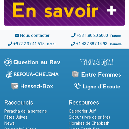
Nous contacter
+33.1.80.20.5000
France
+972.2.37.41.515
+1.437.887.14.93
Israël
Canada
Raccourcis
Ressources
Paracha de la semaine
Calendrier Juif
Fêtes Juives
Sidour (livre de prière)
News
Horaires de Chabbath