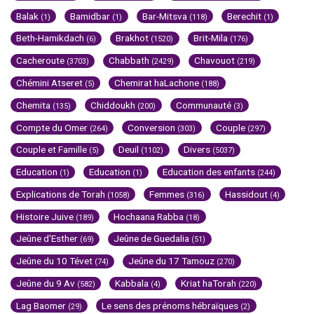
Balak
Bamidbar
Bar-Mitsva
Berechit
(1)
(1)
(118)
(1)
Beth-Hamikdach
Brakhot
Brit-Mila
(6)
(1520)
(176)
Cacheroute
Chabbath
Chavouot
(3703)
(2429)
(219)
Chémini Atseret
Chemirat haLachone
(5)
(188)
Chemita
Chiddoukh
Communauté
(135)
(200)
(3)
Compte du Omer
Conversion
Couple
(264)
(303)
(297)
Couple et Famille
Deuil
Divers
(5)
(1102)
(5037)
Education
Education
Education des enfants
(1)
(1)
(244)
Explications de Torah
Femmes
Hassidout
(1058)
(316)
(4)
Histoire Juive
Hochaana Rabba
(189)
(18)
Jeûne d'Esther
Jeûne de Guedalia
(69)
(51)
Jeûne du 10 Tévet
Jeûne du 17 Tamouz
(74)
(270)
Jeûne du 9 Av
Kabbala
Kriat haTorah
(582)
(4)
(220)
Lag Baomer
Le sens des prénoms hébraïques
(29)
(2)