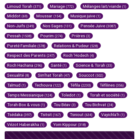
Limoud Torah
Mariage
Mélanges lait/viande
(371)
(772)
(1)
Middot
Moussar
Musique juive
(69)
(154)
(1)
Non-Juifs
Nos Sages
Pensée Juive
(249)
(131)
(3087)
Pessah
Pourim
Prières
(1508)
(274)
(3)
Pureté Familiale
Relations & Pudeur
(578)
(528)
Respect des Parents
Roch 'Hodech
(247)
(4)
Roch Hachana
Santé
Science & Torah
(296)
(1)
(33)
Sexualité
Sim'hat Torah
Souccot
(8)
(47)
(502)
Talmud
Techouva
Téfila
Téfilines
(1)
(122)
(2230)
(356)
Temps Messianique
Toledot
Torah et société
(124)
(1)
(1)
Torah-Box & vous
Tou Béav
Tou Bichvat
(1)
(3)
(24)
Tsédaka
Tsitsit
Tsniout
Vayichla'h
(397)
(167)
(634)
(1)
Vézot Haberakha
Yom Kippour
(1)
(318)