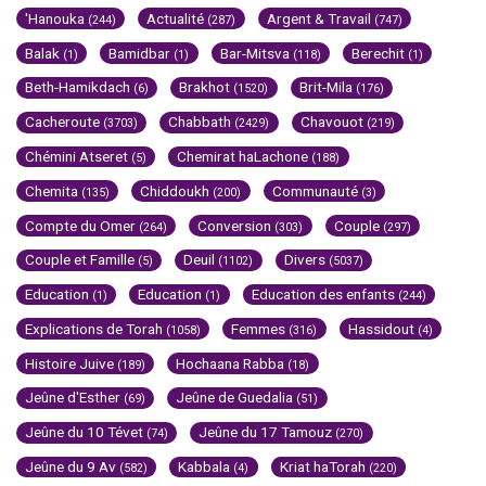
'Hanouka
Actualité
Argent & Travail
(244)
(287)
(747)
Balak
Bamidbar
Bar-Mitsva
Berechit
(1)
(1)
(118)
(1)
Beth-Hamikdach
Brakhot
Brit-Mila
(6)
(1520)
(176)
Cacheroute
Chabbath
Chavouot
(3703)
(2429)
(219)
Chémini Atseret
Chemirat haLachone
(5)
(188)
Chemita
Chiddoukh
Communauté
(135)
(200)
(3)
Compte du Omer
Conversion
Couple
(264)
(303)
(297)
Couple et Famille
Deuil
Divers
(5)
(1102)
(5037)
Education
Education
Education des enfants
(1)
(1)
(244)
Explications de Torah
Femmes
Hassidout
(1058)
(316)
(4)
Histoire Juive
Hochaana Rabba
(189)
(18)
Jeûne d'Esther
Jeûne de Guedalia
(69)
(51)
Jeûne du 10 Tévet
Jeûne du 17 Tamouz
(74)
(270)
Jeûne du 9 Av
Kabbala
Kriat haTorah
(582)
(4)
(220)