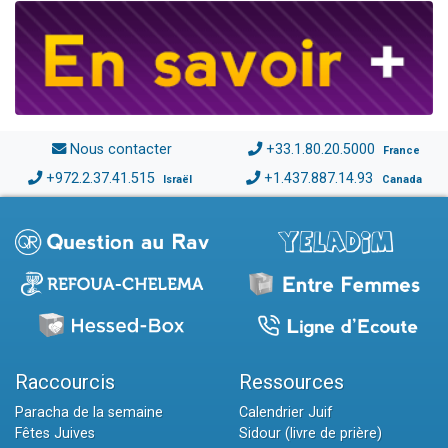
Nous contacter
+33.1.80.20.5000
France
+972.2.37.41.515
+1.437.887.14.93
Israël
Canada
Raccourcis
Ressources
Paracha de la semaine
Calendrier Juif
Fêtes Juives
Sidour (livre de prière)