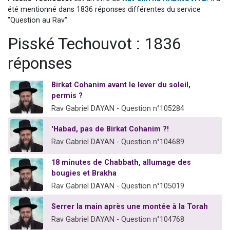
3 personnes viennent de nous rejoindre sur WhatsApp
été mentionné dans 1836 réponses différentes du service
"Question au Rav".
3 personnes viennent de faire un don pour 5 jours de vacances aux Orphelins
Pisské Techouvot : 1836
Odaya vient de donner son Maasser
13 personnes viennent de demander une bénédiction
réponses
3 personnes viennent de nous rejoindre sur WhatsApp
Birkat Cohanim avant le lever du soleil,
permis ?
Rav Gabriel DAYAN - Question n°105284
'Habad, pas de Birkat Cohanim ?!
Rav Gabriel DAYAN - Question n°104689
18 minutes de Chabbath, allumage des
bougies et Brakha
Rav Gabriel DAYAN - Question n°105019
Serrer la main après une montée à la Torah
Rav Gabriel DAYAN - Question n°104768