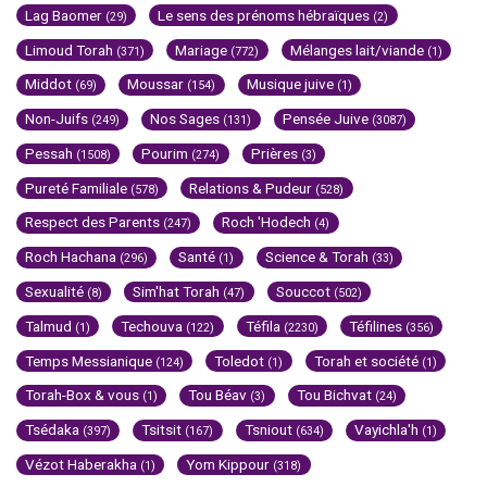
Lag Baomer
Le sens des prénoms hébraïques
(29)
(2)
Limoud Torah
Mariage
Mélanges lait/viande
(371)
(772)
(1)
Middot
Moussar
Musique juive
(69)
(154)
(1)
Non-Juifs
Nos Sages
Pensée Juive
(249)
(131)
(3087)
Pessah
Pourim
Prières
(1508)
(274)
(3)
Pureté Familiale
Relations & Pudeur
(578)
(528)
Respect des Parents
Roch 'Hodech
(247)
(4)
Roch Hachana
Santé
Science & Torah
(296)
(1)
(33)
Sexualité
Sim'hat Torah
Souccot
(8)
(47)
(502)
Talmud
Techouva
Téfila
Téfilines
(1)
(122)
(2230)
(356)
Temps Messianique
Toledot
Torah et société
(124)
(1)
(1)
Torah-Box & vous
Tou Béav
Tou Bichvat
(1)
(3)
(24)
Tsédaka
Tsitsit
Tsniout
Vayichla'h
(397)
(167)
(634)
(1)
Vézot Haberakha
Yom Kippour
(1)
(318)