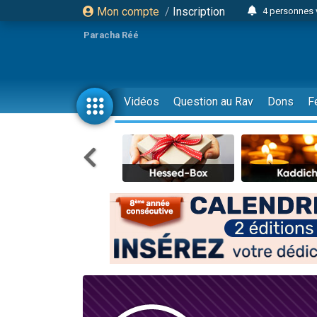
Mon compte
/
Inscription
4 personnes 
3 personnes 
Paracha Réé
Odaya vient 
3 personn
3 personn
Vidéos
Question au Rav
Dons
F
13 personnes
2 personnes 
30 perso
Il reste 
12 nouve
3 personnes 
2 personnes 
3 personnes 
2 nouvel
8 personn