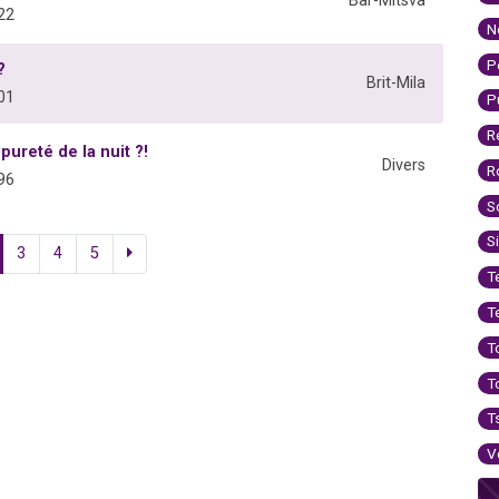
Bar-Mitsva
22
N
P
?
Brit-Mila
01
P
R
ureté de la nuit ?!
Divers
R
96
S
S
3
4
5
T
T
T
T
T
V