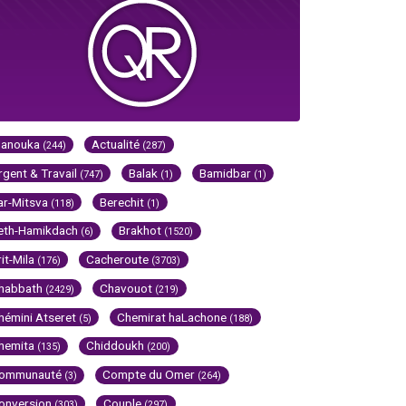
Hanouka
Actualité
(244)
(287)
rgent & Travail
Balak
Bamidbar
(747)
(1)
(1)
ar-Mitsva
Berechit
(118)
(1)
eth-Hamikdach
Brakhot
(6)
(1520)
rit-Mila
Cacheroute
(176)
(3703)
habbath
Chavouot
(2429)
(219)
hémini Atseret
Chemirat haLachone
(5)
(188)
hemita
Chiddoukh
(135)
(200)
ommunauté
Compte du Omer
(3)
(264)
onversion
Couple
(303)
(297)