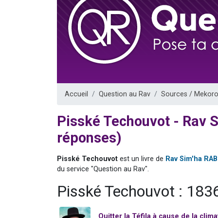
Nouvelle émis
61 personnes
Ariel vient 
Il reste 
Eva vient de
Accueil
Question au Rav
Sources / Mekoro
Pisské Techouvot - Rav 
réponses)
Pisské Techouvot
est un livre de
Rav Sim'ha RA
du service "Question au Rav".
Pisské Techouvot : 183
Quitter la Téfila à cause de la clima