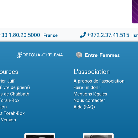
+33.1.80.20.5000
+972.2.37.41.515
France
Is
ources
L'association
ier Juif
A propos de l'association
(livre de prière)
Faire un don !
es de Chabbath
Mentions légales
 Torah-Box
Nous contacter
tion
Aide (FAQ)
t Torah-Box
 Version