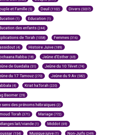
ouple et Famille
Deuil
Divers
(5)
(1102)
(5037)
ducation
Education
(1)
(1)
ducation des enfants
(244)
xplications de Torah
Femmes
(1058)
(316)
assidout
Histoire Juive
(4)
(189)
ochaana Rabba
Jeûne d'Esther
(18)
(69)
eûne de Guedalia
Jeûne du 10 Tévet
(51)
(74)
eûne du 17 Tamouz
Jeûne du 9 Av
(270)
(582)
abbala
Kriat haTorah
(4)
(220)
ag Baomer
(29)
e sens des prénoms hébraïques
(2)
imoud Torah
Mariage
(371)
(772)
élanges lait/viande
Middot
(1)
(69)
oussar
Musique juive
Non-Juifs
(154)
(1)
(249)