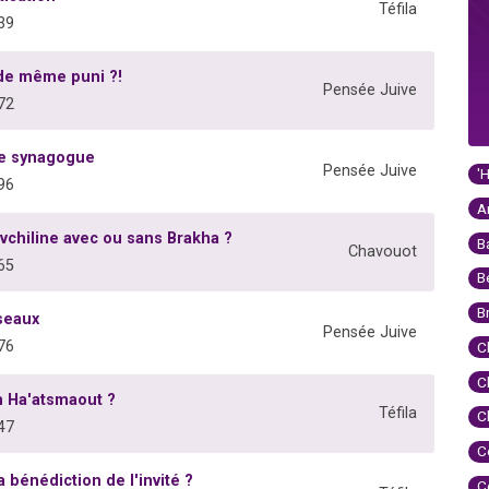
Téfila
39
t de même puni ?!
Pensée Juive
72
une synagogue
Pensée Juive
'
96
A
Tavchiline avec ou sans Brakha ?
B
Chavouot
65
B
B
seaux
Pensée Juive
76
C
C
om Ha'atsmaout ?
Téfila
C
47
C
a bénédiction de l'invité ?
C