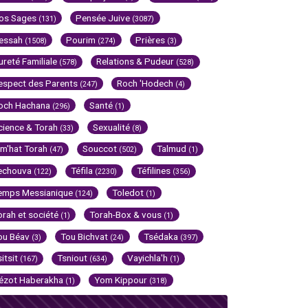
os Sages
Pensée Juive
(131)
(3087)
essah
Pourim
Prières
(1508)
(274)
(3)
ureté Familiale
Relations & Pudeur
(578)
(528)
espect des Parents
Roch 'Hodech
(247)
(4)
och Hachana
Santé
(296)
(1)
cience & Torah
Sexualité
(33)
(8)
im'hat Torah
Souccot
Talmud
(47)
(502)
(1)
echouva
Téfila
Téfilines
(122)
(2230)
(356)
emps Messianique
Toledot
(124)
(1)
orah et société
Torah-Box & vous
(1)
(1)
ou Béav
Tou Bichvat
Tsédaka
(3)
(24)
(397)
sitsit
Tsniout
Vayichla'h
(167)
(634)
(1)
ézot Haberakha
Yom Kippour
(1)
(318)