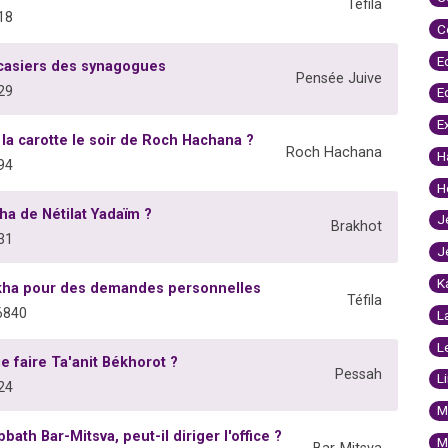
Téfila
18
C
E
s casiers des synagogues
Pensée Juive
29
E
E
a carotte le soir de Roch Hachana ?
Roch Hachana
H
94
H
kha de Nétilat Yadaïm ?
J
Brakhot
31
J
K
rakha pour des demandes personnelles
Téfila
6840
L
L
e faire Ta'anit Békhorot ?
Pessah
L
24
M
bath Bar-Mitsva, peut-il diriger l'office ?
M