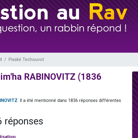
sion radio : Visions de grandeur n°104 : Le Chabbath et le Birkat Hamazone à 
 viennent de demander une bénédiction
de donner son Maasser
49 places pour étudier en groupe sur Zoom
 donner son Maasser
t
Pisské Techouvot
Sim'ha RABINOVITZ (1836
BINOVITZ
. Il a été mentionné dans 1836 réponses différentes
6 réponses
tisation