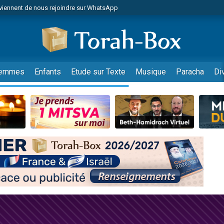
viennent de nous rejoindre sur WhatsApp
viennent de nous rejoindre sur WhatsApp
de donner son Maasser
es viennent de faire un don pour 5 jours de vacances aux Orphelins
es viennent de faire un don pour Diane, 80 ans, dans un appartement insalub
emmes
Enfants
Etude sur Texte
Musique
Paracha
Di
 viennent de demander une bénédiction
viennent de nous rejoindre sur WhatsApp
nnes viennent de faire un don pour Sauvez la jambe de Yohan
49 places pour étudier en groupe sur Zoom
lles musiques dans Torah-Box Music
viennent de nous rejoindre sur WhatsApp
viennent de nous rejoindre sur WhatsApp
viennent de nous rejoindre sur WhatsApp
les musiques dans Torah-Box Music
es viennent de faire un don pour Tsédaka : pauvres d'Israel