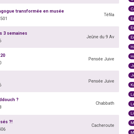
C
nagogue transformée en musée
Téfila
E
1501
E
es 3 semaines
Jeûne du 9 Av
E
6
H
G20
H
Pensée Juive
0
J
J
Pensée Juive
K
6
L
Kiddouch ?
Chabbath
L
8
L
isés ?!
M
Cacheroute
406
M