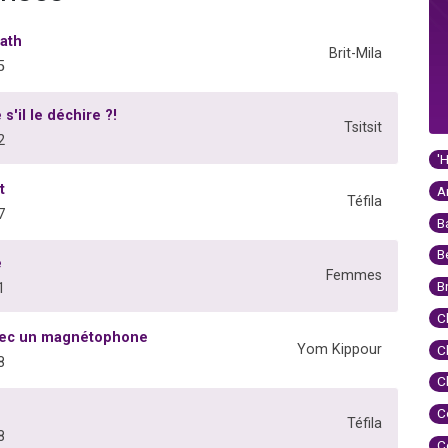
ath
Brit-Mila
5
s'il le déchire ?!
Tsitsit
2
'
t
A
Téfila
7
B
B
e
Femmes
B
1
C
avec un magnétophone
Yom Kippour
C
8
C
C
Téfila
8
C