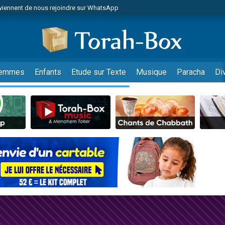
viennent de nous rejoindre sur WhatsApp
viennent de nous rejoindre sur WhatsApp
de donner son Maasser
es viennent de faire un don pour 5 jours de vacances aux Orphelins
es viennent de faire un don pour Diane, 80 ans, dans un appartement insalub
emmes
Enfants
Etude sur Texte
Musique
Paracha
Di
 viennent de demander une bénédiction
viennent de nous rejoindre sur WhatsApp
nnes viennent de faire un don pour Sauvez la jambe de Yohan
49 places pour étudier en groupe sur Zoom
lles musiques dans Torah-Box Music
viennent de nous rejoindre sur WhatsApp
viennent de nous rejoindre sur WhatsApp
viennent de nous rejoindre sur WhatsApp
les musiques dans Torah-Box Music
es viennent de faire un don pour Tsédaka : pauvres d'Israel