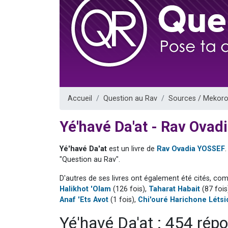
Nouvelle émis
61 personnes
Ariel vient 
Il reste 
Eva vient de
Accueil
Question au Rav
Sources / Mekoro
Yé'havé Da'at - Rav Ova
Yé'havé Da'at
est un livre de
Rav Ovadia YOSSEF
"Question au Rav".
D'autres de ses livres ont également été cités, co
Halikhot 'Olam
(126 fois),
Taharat Habait
(87 fois
Anaf 'Ets Avot
(1 fois),
Chi'ouré Harichone Létsi
Yé'havé Da'at : 454 rép