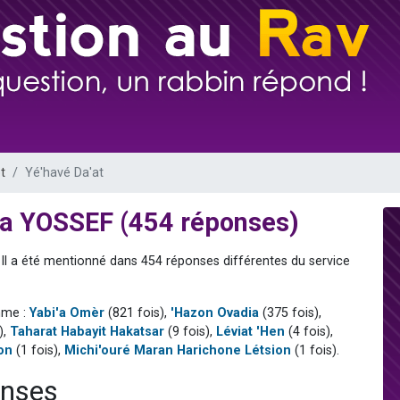
sion radio : Visions de grandeur n°104 : Le Chabbath et le Birkat Hamazone à 
 viennent de demander une bénédiction
de donner son Maasser
49 places pour étudier en groupe sur Zoom
 donner son Maasser
t
Yé'havé Da'at
dia YOSSEF (454 réponses)
. Il a été mentionné dans 454 réponses différentes du service
mme :
Yabi'a Omèr
(821 fois),
'Hazon Ovadia
(375 fois),
),
Taharat Habayit Hakatsar
(9 fois),
Léviat 'Hen
(4 fois),
on
(1 fois),
Michi'ouré Maran Harichone Létsion
(1 fois).
onses