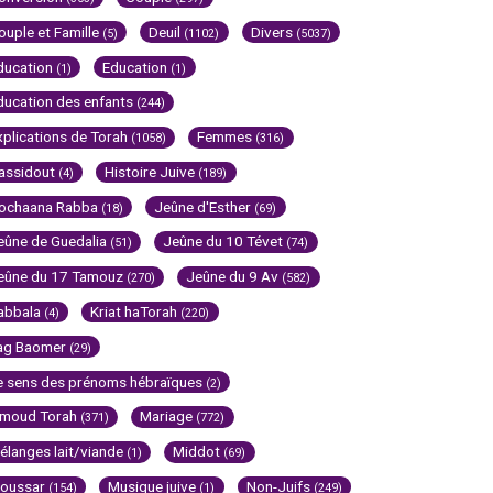
ouple et Famille
Deuil
Divers
(5)
(1102)
(5037)
ducation
Education
(1)
(1)
ducation des enfants
(244)
xplications de Torah
Femmes
(1058)
(316)
assidout
Histoire Juive
(4)
(189)
ochaana Rabba
Jeûne d'Esther
(18)
(69)
eûne de Guedalia
Jeûne du 10 Tévet
(51)
(74)
eûne du 17 Tamouz
Jeûne du 9 Av
(270)
(582)
abbala
Kriat haTorah
(4)
(220)
ag Baomer
(29)
e sens des prénoms hébraïques
(2)
imoud Torah
Mariage
(371)
(772)
élanges lait/viande
Middot
(1)
(69)
oussar
Musique juive
Non-Juifs
(154)
(1)
(249)