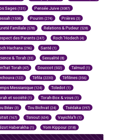
os Sages
Pensée Juive
(131)
(3087)
essah
Pourim
Prières
(1508)
(274)
(3)
ureté Familiale
Relations & Pudeur
(578)
(528)
espect des Parents
Roch 'Hodech
(247)
(4)
och Hachana
Santé
(296)
(1)
cience & Torah
Sexualité
(33)
(8)
im'hat Torah
Souccot
Talmud
(47)
(502)
(1)
echouva
Téfila
Téfilines
(122)
(2230)
(356)
emps Messianique
Toledot
(124)
(1)
orah et société
Torah-Box & vous
(1)
(1)
ou Béav
Tou Bichvat
Tsédaka
(3)
(24)
(397)
sitsit
Tsniout
Vayichla'h
(167)
(634)
(1)
ézot Haberakha
Yom Kippour
(1)
(318)