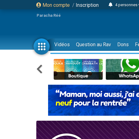
Mon compte
/
Inscription
4 personnes 
3 personnes 
Paracha Réé
Odaya vient 
3 personn
3 personn
Vidéos
Question au Rav
Dons
F
13 personnes
2 personnes 
30 perso
Il reste 
12 nouve
3 personnes 
2 personnes 
3 personnes 
2 nouvel
8 personn