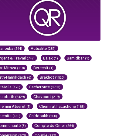
Hanouka
Actualité
(244)
(287)
rgent & Travail
Balak
Bamidbar
(747)
(1)
(1)
ar-Mitsva
Berechit
(118)
(1)
eth-Hamikdach
Brakhot
(6)
(1520)
rit-Mila
Cacheroute
(176)
(3703)
habbath
Chavouot
(2429)
(219)
hémini Atseret
Chemirat haLachone
(5)
(188)
hemita
Chiddoukh
(135)
(200)
ommunauté
Compte du Omer
(3)
(264)
onversion
Couple
(303)
(297)