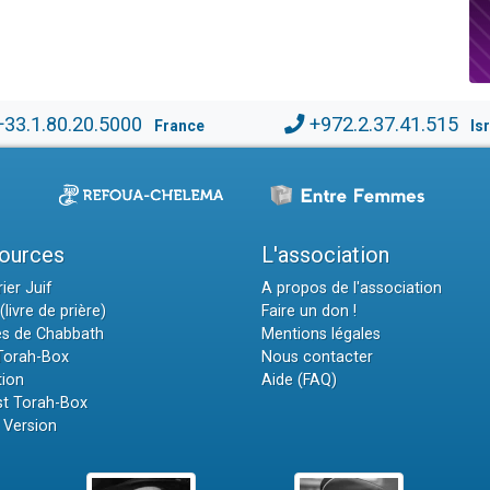
+33.1.80.20.5000
+972.2.37.41.515
France
Is
ources
L'association
ier Juif
A propos de l'association
(livre de prière)
Faire un don !
es de Chabbath
Mentions légales
 Torah-Box
Nous contacter
tion
Aide (FAQ)
t Torah-Box
 Version