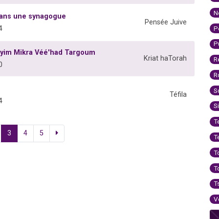
N
dans une synagogue
Pensée Juive
P
4
P
ayim Mikra Véé'had Targoum
Kriat haTorah
R
0
R
S
Téfila
4
S
T
3
4
5
T
T
T
T
V