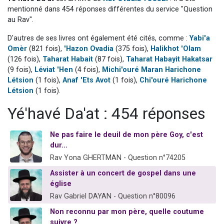
Il reste 49 places pour étudier en groupe sur Zoom
mentionné dans 454 réponses différentes du service "Question
au Rav".
3 personnes viennent de nous rejoindre sur WhatsApp
D'autres de ses livres ont également été cités, comme :
Yabi'a
2 personnes viennent de nous rejoindre sur WhatsApp
Omèr
(821 fois),
'Hazon Ovadia
(375 fois),
Halikhot 'Olam
2 nouvelles musiques dans Torah-Box Music
(126 fois),
Taharat Habait
(87 fois),
Taharat Habayit Hakatsar
6 personnes viennent de nous rejoindre sur WhatsApp
(9 fois),
Léviat 'Hen
(4 fois),
Michi'ouré Maran Harichone
Létsion
(1 fois),
Anaf 'Ets Avot
(1 fois),
Chi'ouré Harichone
Létsion
(1 fois).
Yé'havé Da'at : 454 réponses
Ne pas faire le deuil de mon père Goy, c'est
dur...
Rav Yona GHERTMAN - Question n°74205
Assister à un concert de gospel dans une
église
Rav Gabriel DAYAN - Question n°80096
Non reconnu par mon père, quelle coutume
suivre ?