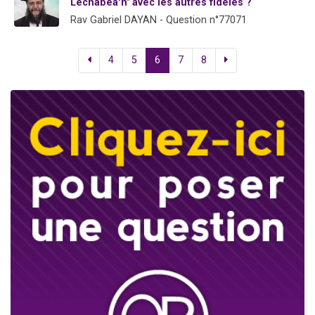
Léchabéa'h" avec les autres fidèles ?
Rav Gabriel DAYAN - Question n°77071
4
5
6
7
8