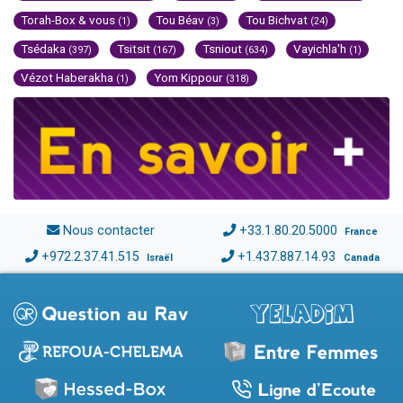
Torah-Box & vous
Tou Béav
Tou Bichvat
(1)
(3)
(24)
Tsédaka
Tsitsit
Tsniout
Vayichla'h
(397)
(167)
(634)
(1)
Vézot Haberakha
Yom Kippour
(1)
(318)
Nous contacter
+33.1.80.20.5000
France
+972.2.37.41.515
+1.437.887.14.93
Israël
Canada