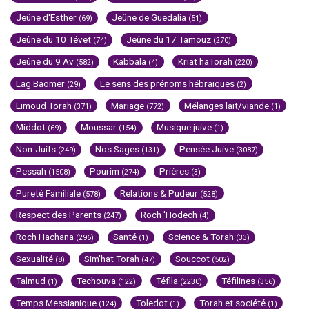
Jeûne d'Esther
Jeûne de Guedalia
(69)
(51)
Jeûne du 10 Tévet
Jeûne du 17 Tamouz
(74)
(270)
Jeûne du 9 Av
Kabbala
Kriat haTorah
(582)
(4)
(220)
Lag Baomer
Le sens des prénoms hébraïques
(29)
(2)
Limoud Torah
Mariage
Mélanges lait/viande
(371)
(772)
(1)
Middot
Moussar
Musique juive
(69)
(154)
(1)
Non-Juifs
Nos Sages
Pensée Juive
(249)
(131)
(3087)
Pessah
Pourim
Prières
(1508)
(274)
(3)
Pureté Familiale
Relations & Pudeur
(578)
(528)
Respect des Parents
Roch 'Hodech
(247)
(4)
Roch Hachana
Santé
Science & Torah
(296)
(1)
(33)
Sexualité
Sim'hat Torah
Souccot
(8)
(47)
(502)
Talmud
Techouva
Téfila
Téfilines
(1)
(122)
(2230)
(356)
Temps Messianique
Toledot
Torah et société
(124)
(1)
(1)