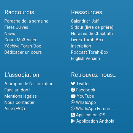
Raccourcis
Ressources
Paracha de la semaine
Calendrier Juif
Fêtes Juives
Sidour (livre de prière)
News
Horaires de Chabbath
Cours Mp3-Vidéo
Livres Torah-Box
Yéchiva Torah-Box
Inscription
Dédicacer un cours
Podcast Torah-Box
English Version
L'association
Retrouvez-nous...
A propos de l'association
Twitter
Faire un don !
Facebook
Mentions légales
YouTube
Nous contacter
WhatsApp
Aide (FAQ)
WhatsApp Femmes
Application iOS
Application Android