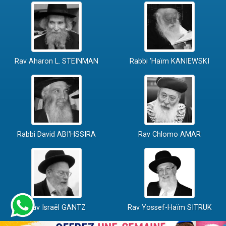
Rav Aharon L. STEINMAN
Rabbi 'Haïm KANIEWSKI
Rabbi David ABI'HSSIRA
Rav Chlomo AMAR
Rav Israël GANTZ
Rav Yossef-Haïm SITRUK