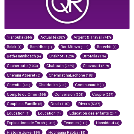
'Hanouka
Actualité
Argent & Travail
(244)
(287)
(747)
Balak
Bamidbar
Bar-Mitsva
Berechit
(1)
(1)
(118)
(1)
Beth-Hamikdach
Brakhot
Brit-Mila
(6)
(1520)
(176)
Cacheroute
Chabbath
Chavouot
(3703)
(2429)
(219)
Chémini Atseret
Chemirat haLachone
(5)
(188)
Chemita
Chiddoukh
Communauté
(135)
(200)
(3)
Compte du Omer
Conversion
Couple
(264)
(303)
(297)
Couple et Famille
Deuil
Divers
(5)
(1102)
(5037)
Education
Education
Education des enfants
(1)
(1)
(244)
Explications de Torah
Femmes
Hassidout
(1058)
(316)
(4)
Histoire Juive
Hochaana Rabba
(189)
(18)