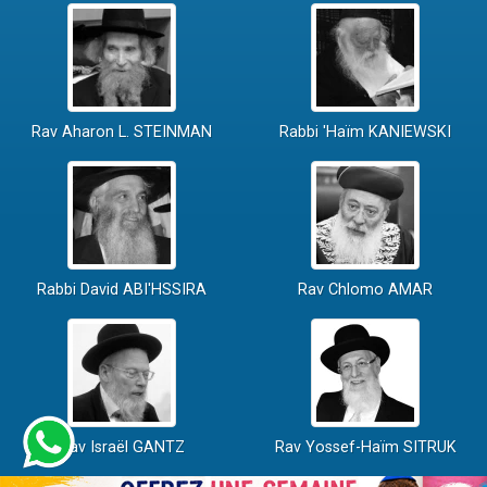
Rav Aharon L. STEINMAN
Rabbi 'Haïm KANIEWSKI
Rabbi David ABI'HSSIRA
Rav Chlomo AMAR
Rav Israël GANTZ
Rav Yossef-Haïm SITRUK