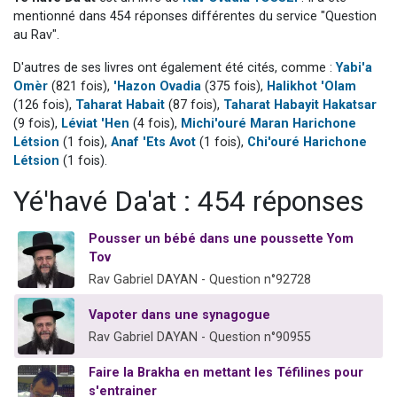
2 personnes viennent de nous rejoindre sur WhatsApp
mentionné dans 454 réponses différentes du service "Question
au Rav".
13 personnes viennent de demander une bénédiction
D'autres de ses livres ont également été cités, comme :
Yabi'a
Il reste 49 places pour étudier en groupe sur Zoom
Omèr
(821 fois),
'Hazon Ovadia
(375 fois),
Halikhot 'Olam
12 nouvelles musiques dans Torah-Box Music
(126 fois),
Taharat Habait
(87 fois),
Taharat Habayit Hakatsar
2 personnes viennent de nous rejoindre sur WhatsApp
(9 fois),
Léviat 'Hen
(4 fois),
Michi'ouré Maran Harichone
Létsion
(1 fois),
Anaf 'Ets Avot
(1 fois),
Chi'ouré Harichone
Létsion
(1 fois).
Yé'havé Da'at : 454 réponses
Pousser un bébé dans une poussette Yom
Tov
Rav Gabriel DAYAN - Question n°92728
Vapoter dans une synagogue
Rav Gabriel DAYAN - Question n°90955
Faire la Brakha en mettant les Téfilines pour
s'entrainer