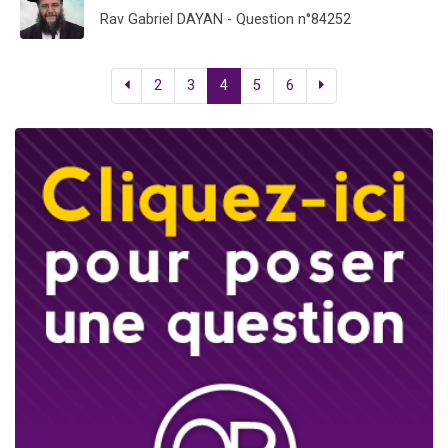
Rav Gabriel DAYAN - Question n°84252
2
3
4
5
6