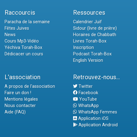
Raccourcis
Ressources
Paracha de la semaine
Calendrier Juif
Fêtes Juives
Sidour (livre de prière)
News
Horaires de Chabbath
Cours Mp3-Vidéo
Livres Torah-Box
Yéchiva Torah-Box
Inscription
Dédicacer un cours
Podcast Torah-Box
English Version
L'association
Retrouvez-nous...
A propos de l'association
Twitter
Faire un don !
Facebook
Mentions légales
YouTube
Nous contacter
WhatsApp
Aide (FAQ)
WhatsApp Femmes
Application iOS
Application Android