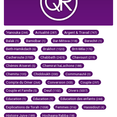
'Hanouka
Actualité
Argent & Travail
(244)
(287)
(747)
Balak
Bamidbar
Bar-Mitsva
Berechit
(1)
(1)
(118)
(1)
Beth-Hamikdach
Brakhot
Brit-Mila
(6)
(1520)
(176)
Cacheroute
Chabbath
Chavouot
(3703)
(2429)
(219)
Chémini Atseret
Chemirat haLachone
(5)
(188)
Chemita
Chiddoukh
Communauté
(135)
(200)
(3)
Compte du Omer
Conversion
Couple
(264)
(303)
(297)
Couple et Famille
Deuil
Divers
(5)
(1102)
(5037)
Education
Education
Education des enfants
(1)
(1)
(244)
Explications de Torah
Femmes
Hassidout
(1058)
(316)
(4)
Histoire Juive
Hochaana Rabba
(189)
(18)