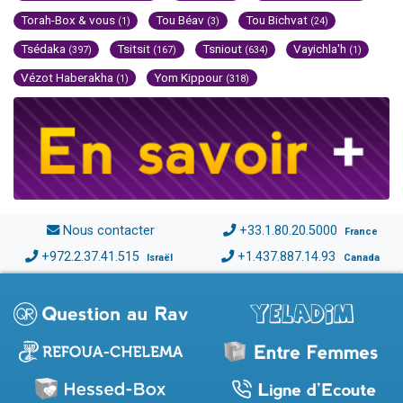
Torah-Box & vous
Tou Béav
Tou Bichvat
(1)
(3)
(24)
Tsédaka
Tsitsit
Tsniout
Vayichla'h
(397)
(167)
(634)
(1)
Vézot Haberakha
Yom Kippour
(1)
(318)
Nous contacter
+33.1.80.20.5000
France
+972.2.37.41.515
+1.437.887.14.93
Israël
Canada