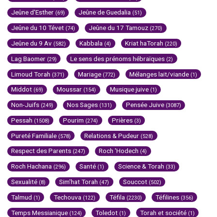
Jeûne d'Esther
Jeûne de Guedalia
(69)
(51)
Jeûne du 10 Tévet
Jeûne du 17 Tamouz
(74)
(270)
Jeûne du 9 Av
Kabbala
Kriat haTorah
(582)
(4)
(220)
Lag Baomer
Le sens des prénoms hébraïques
(29)
(2)
Limoud Torah
Mariage
Mélanges lait/viande
(371)
(772)
(1)
Middot
Moussar
Musique juive
(69)
(154)
(1)
Non-Juifs
Nos Sages
Pensée Juive
(249)
(131)
(3087)
Pessah
Pourim
Prières
(1508)
(274)
(3)
Pureté Familiale
Relations & Pudeur
(578)
(528)
Respect des Parents
Roch 'Hodech
(247)
(4)
Roch Hachana
Santé
Science & Torah
(296)
(1)
(33)
Sexualité
Sim'hat Torah
Souccot
(8)
(47)
(502)
Talmud
Techouva
Téfila
Téfilines
(1)
(122)
(2230)
(356)
Temps Messianique
Toledot
Torah et société
(124)
(1)
(1)