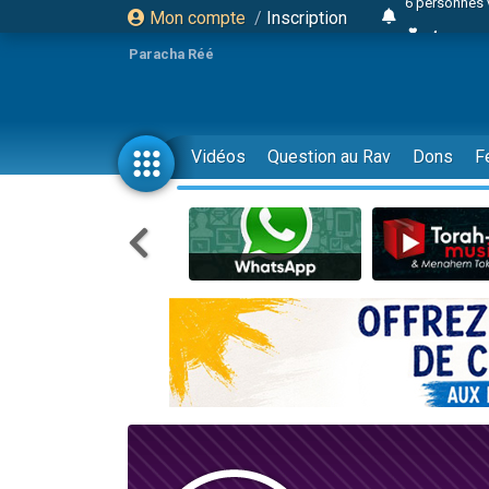
Mon compte
/
Inscription
4 personn
2 personn
Paracha Réé
17 personnes
4 personnes 
Il reste 
Vidéos
Question au Rav
Dons
F
23 person
Eva vient de
4 personnes 
3 personnes 
3 personn
Odaya vient 
2 personnes 
13 personnes
12 nouve
30 perso