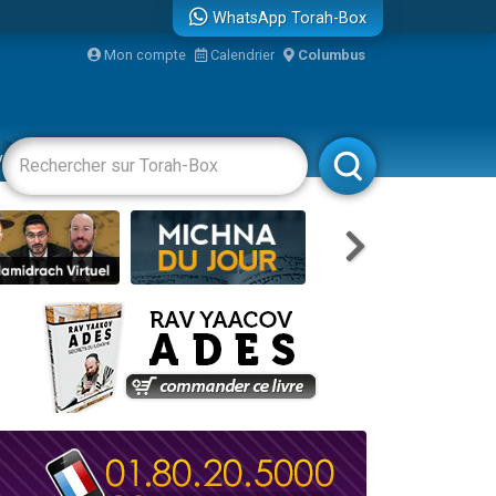
...
WhatsApp Torah-Box
Mon compte
Calendrier
Columbus
vertissements
Livres
Rabbanim
bre