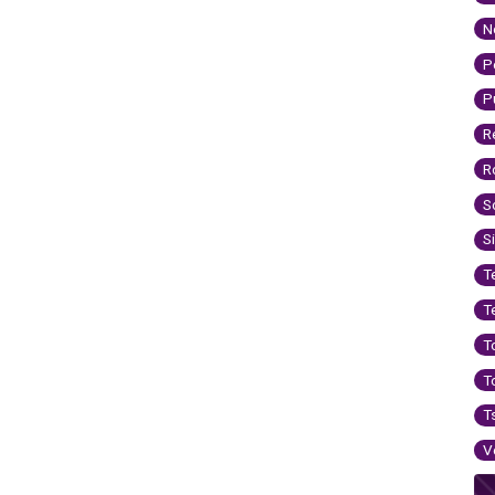
N
P
P
R
R
S
S
T
T
T
T
T
V