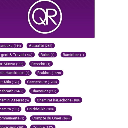
Hanouka
Actualité
(244)
(287)
rgent & Travail
Balak
Bamidbar
(747)
(1)
(1)
ar-Mitsva
Berechit
(118)
(1)
eth-Hamikdach
Brakhot
(6)
(1520)
rit-Mila
Cacheroute
(176)
(3703)
habbath
Chavouot
(2429)
(219)
hémini Atseret
Chemirat haLachone
(5)
(188)
hemita
Chiddoukh
(135)
(200)
ommunauté
Compte du Omer
(3)
(264)
onversion
Couple
(303)
(297)