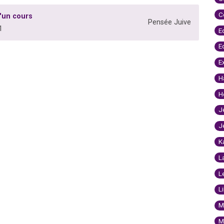
C
d'un cours
Pensée Juive
1
E
E
E
H
H
J
J
K
L
L
L
M
M