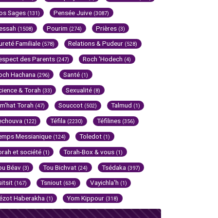
os Sages
Pensée Juive
(131)
(3087)
essah
Pourim
Prières
(1508)
(274)
(3)
ureté Familiale
Relations & Pudeur
(578)
(528)
espect des Parents
Roch 'Hodech
(247)
(4)
och Hachana
Santé
(296)
(1)
cience & Torah
Sexualité
(33)
(8)
im'hat Torah
Souccot
Talmud
(47)
(502)
(1)
echouva
Téfila
Téfilines
(122)
(2230)
(356)
emps Messianique
Toledot
(124)
(1)
orah et société
Torah-Box & vous
(1)
(1)
ou Béav
Tou Bichvat
Tsédaka
(3)
(24)
(397)
sitsit
Tsniout
Vayichla'h
(167)
(634)
(1)
ézot Haberakha
Yom Kippour
(1)
(318)