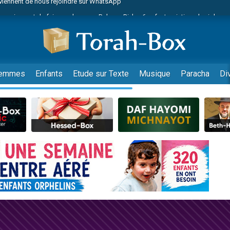
es viennent de faire un don pour Reloger Rivka, 6 enfants, victime de violences
es viennent de faire un don pour 1 Journée de Vacances Pour les Enfants
 viennent de demander une bénédiction
viennent de nous rejoindre sur WhatsApp
49 places pour étudier en groupe sur Zoom
emmes
Enfants
Etude sur Texte
Musique
Paracha
Di
nes viennent de faire un don pour Diane, 80 ans, dans un appartement insalu
 donner son Maasser
viennent de nous rejoindre sur WhatsApp
viennent de nous rejoindre sur WhatsApp
es viennent de faire un don pour 5 jours de vacances aux Orphelins
de donner son Maasser
viennent de nous rejoindre sur WhatsApp
 viennent de demander une bénédiction
lles musiques dans Torah-Box Music
nnes viennent de faire un don pour Sauvez la jambe de Yohan