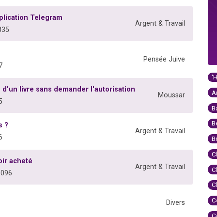
plication Telegram
Argent & Travail
835
Pensée Juive
7
'
 d'un livre sans demander l'autorisation
A
Moussar
5
B
B
s ?
Argent & Travail
6
B
C
oir acheté
Argent & Travail
C
8096
C
C
Divers
C