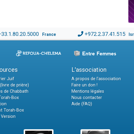
+33.1.80.20.5000
+972.2.37.41.515
France
Is
ources
L'association
ier Juif
A propos de l'association
(livre de prière)
Faire un don !
es de Chabbath
Mentions légales
 Torah-Box
Nous contacter
tion
Aide (FAQ)
t Torah-Box
 Version