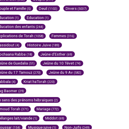
ouple et Famille
Deuil
Divers
(5)
(1102)
(5037)
ducation
Education
(1)
(1)
ducation des enfants
(244)
xplications de Torah
Femmes
(1058)
(316)
assidout
Histoire Juive
(4)
(189)
ochaana Rabba
Jeûne d'Esther
(18)
(69)
eûne de Guedalia
Jeûne du 10 Tévet
(51)
(74)
eûne du 17 Tamouz
Jeûne du 9 Av
(270)
(582)
abbala
Kriat haTorah
(4)
(220)
ag Baomer
(29)
e sens des prénoms hébraïques
(2)
imoud Torah
Mariage
(371)
(772)
élanges lait/viande
Middot
(1)
(69)
oussar
Musique juive
Non-Juifs
(154)
(1)
(249)