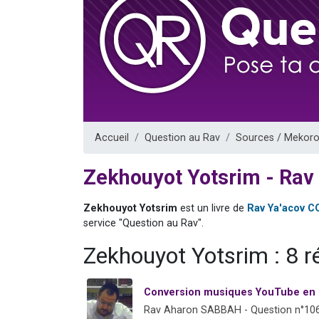
Il reste 
3 personnes 
2 personnes 
2 nouvel
6 personnes 
Accueil
Question au Rav
Sources / Mekoro
Zekhouyot Yotsrim - Rav
Zekhouyot Yotsrim
est un livre de
Rav Ya'acov 
service "Question au Rav".
Zekhouyot Yotsrim : 8 
Conversion musiques YouTube en 
Rav Aharon SABBAH - Question n°10