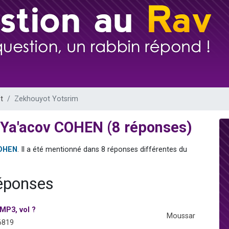
49 places pour étudier en groupe sur Zoom
viennent de nous rejoindre sur WhatsApp
viennent de nous rejoindre sur WhatsApp
les musiques dans Torah-Box Music
viennent de nous rejoindre sur WhatsApp
t
Zekhouyot Yotsrim
 Ya'acov COHEN (8 réponses)
COHEN
. Il a été mentionné dans 8 réponses différentes du
réponses
MP3, vol ?
Moussar
6819