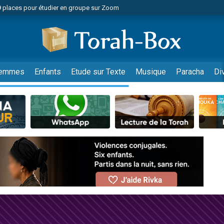
49 places pour étudier en groupe sur Zoom
nes viennent de faire un don pour Diane, 80 ans, dans un appartement insalu
viennent de nous rejoindre sur WhatsApp
viennent de nous rejoindre sur WhatsApp
es viennent de faire un don pour Reloger Rivka, 6 enfants, victime de violences
emmes
Enfants
Etude sur Texte
Musique
Paracha
Di
es viennent de faire un don pour 1 Journée de Vacances Pour les Enfants
 viennent de demander une bénédiction
viennent de nous rejoindre sur WhatsApp
49 places pour étudier en groupe sur Zoom
 donner son Maasser
viennent de nous rejoindre sur WhatsApp
viennent de nous rejoindre sur WhatsApp
de donner son Maasser
es viennent de faire un don pour 5 jours de vacances aux Orphelins
viennent de nous rejoindre sur WhatsApp