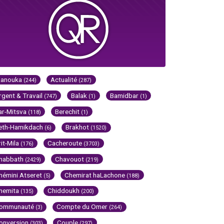
Hanouka
Actualité
(244)
(287)
rgent & Travail
Balak
Bamidbar
(747)
(1)
(1)
ar-Mitsva
Berechit
(118)
(1)
eth-Hamikdach
Brakhot
(6)
(1520)
rit-Mila
Cacheroute
(176)
(3703)
habbath
Chavouot
(2429)
(219)
hémini Atseret
Chemirat haLachone
(5)
(188)
hemita
Chiddoukh
(135)
(200)
ommunauté
Compte du Omer
(3)
(264)
onversion
Couple
(303)
(297)