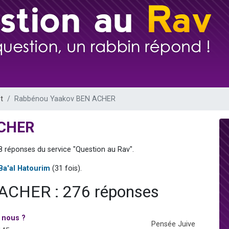
 viennent de demander une bénédiction
nnes viennent de faire un don pour Sauvez la jambe de Yohan
49 places pour étudier en groupe sur Zoom
lles musiques dans Torah-Box Music
 viennent de demander une bénédiction
t
Rabbénou Yaakov BEN ACHER
ACHER
8 réponses du service "Question au Rav".
Ba'al Hatourim
(31 fois).
ACHER : 276 réponses
 nous ?
Pensée Juive