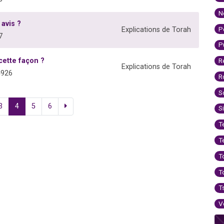
N
avis ?
P
Explications de Torah
7
P
cette façon ?
R
Explications de Torah
4926
R
S
3
4
5
6
S
T
T
T
T
T
V