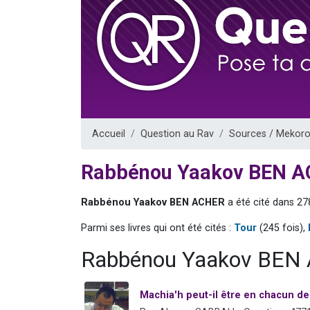
13 personnes
30 perso
Il reste 
12 nouve
29 personnes
Accueil
Question au Rav
Sources / Mekoro
Rabbénou Yaakov BEN 
Rabbénou Yaakov BEN ACHER
a été cité dans 27
Parmi ses livres qui ont été cités :
Tour
(245 fois),
Rabbénou Yaakov BEN 
Machia'h peut-il être en chacun de