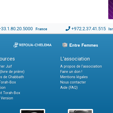
+33.1.80.20.5000
+972.2.37.41.515
France
Is
ources
L'association
ier Juif
A propos de l'association
(livre de prière)
Faire un don !
es de Chabbath
Mentions légales
 Torah-Box
Nous contacter
tion
Aide (FAQ)
t Torah-Box
 Version