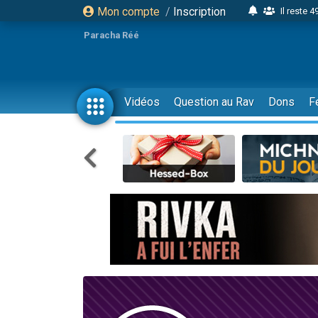
Mon compte
/
Inscription
Il reste 
16 person
Paracha Réé
2 personnes 
6 personnes 
4 personn
Vidéos
Question au Rav
Dons
F
2 personn
17 personnes
4 personnes 
Il reste 
Eva vient de
4 personnes 
3 personnes 
Odaya vient 
3 personn
2 personnes 