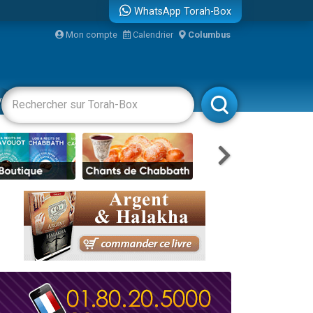
WhatsApp Torah-Box
bre
Mon compte
Calendrier
Columbus
...
vertissements
Livres
Rabbanim