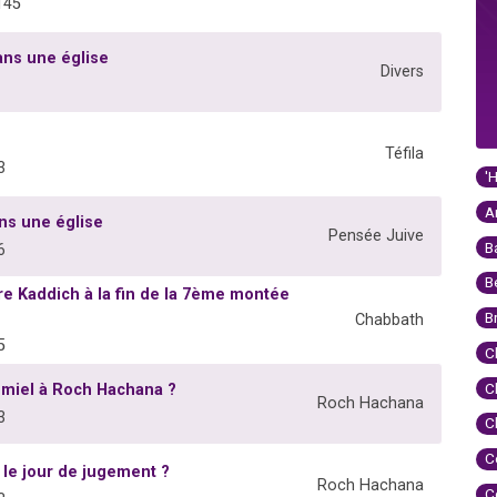
145
ans une église
Divers
Téfila
3
'
A
ns une église
Pensée Juive
B
6
B
ire Kaddich à la fin de la 7ème montée
B
Chabbath
5
C
C
 miel à Roch Hachana ?
Roch Hachana
3
C
C
 le jour de jugement ?
Roch Hachana
C