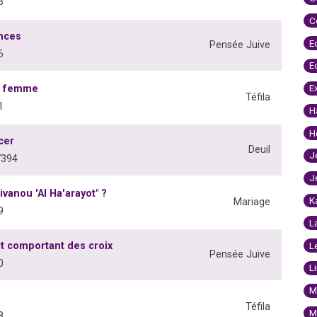
3
C
ances
E
Pensée Juive
6
E
E
ne femme
Téfila
1
H
H
cer
Deuil
J
7394
J
ivanou 'Al Ha'arayot" ?
K
Mariage
9
L
t comportant des croix
L
Pensée Juive
0
L
M
Téfila
M
8