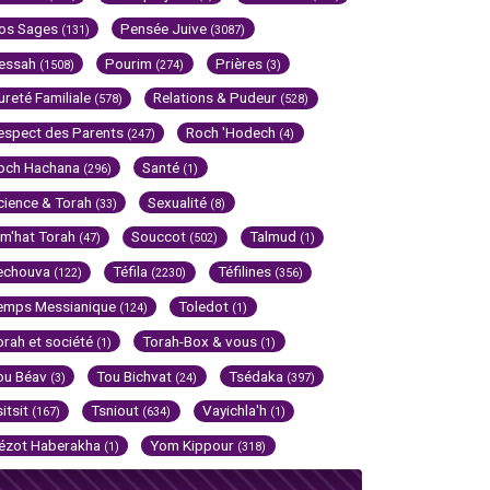
os Sages
Pensée Juive
(131)
(3087)
essah
Pourim
Prières
(1508)
(274)
(3)
ureté Familiale
Relations & Pudeur
(578)
(528)
espect des Parents
Roch 'Hodech
(247)
(4)
och Hachana
Santé
(296)
(1)
cience & Torah
Sexualité
(33)
(8)
im'hat Torah
Souccot
Talmud
(47)
(502)
(1)
echouva
Téfila
Téfilines
(122)
(2230)
(356)
emps Messianique
Toledot
(124)
(1)
orah et société
Torah-Box & vous
(1)
(1)
ou Béav
Tou Bichvat
Tsédaka
(3)
(24)
(397)
sitsit
Tsniout
Vayichla'h
(167)
(634)
(1)
ézot Haberakha
Yom Kippour
(1)
(318)