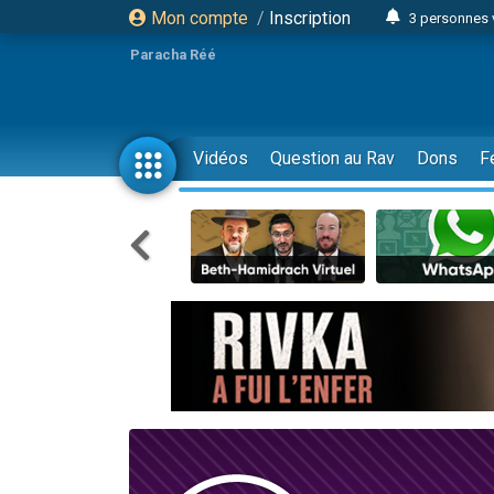
Mon compte
/
Inscription
3 personnes 
Odaya vient 
Paracha Réé
3 personn
3 personn
2 personnes 
Vidéos
Question au Rav
Dons
F
13 personnes
30 perso
Il reste 
12 nouve
3 personnes 
2 personnes 
2 nouvel
3 personnes 
8 personn
Nouvelle émis