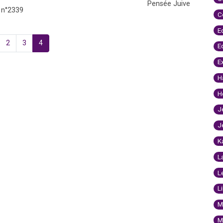
Pensée Juive
 n°2339
C
E
2
3
4
E
E
H
H
J
J
K
L
L
L
M
M