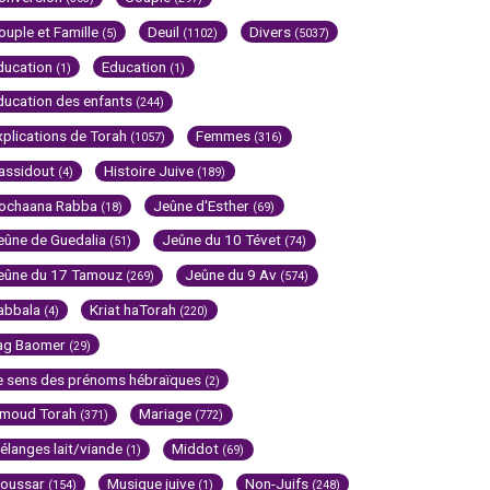
ouple et Famille
Deuil
Divers
(5)
(1102)
(5037)
ducation
Education
(1)
(1)
ducation des enfants
(244)
xplications de Torah
Femmes
(1057)
(316)
assidout
Histoire Juive
(4)
(189)
ochaana Rabba
Jeûne d'Esther
(18)
(69)
eûne de Guedalia
Jeûne du 10 Tévet
(51)
(74)
eûne du 17 Tamouz
Jeûne du 9 Av
(269)
(574)
abbala
Kriat haTorah
(4)
(220)
ag Baomer
(29)
e sens des prénoms hébraïques
(2)
imoud Torah
Mariage
(371)
(772)
élanges lait/viande
Middot
(1)
(69)
oussar
Musique juive
Non-Juifs
(154)
(1)
(248)