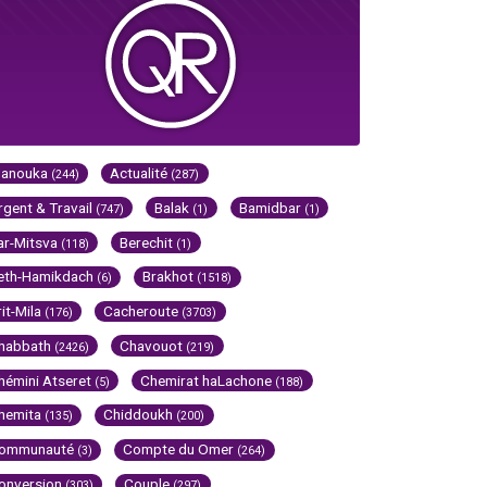
Hanouka
Actualité
(244)
(287)
rgent & Travail
Balak
Bamidbar
(747)
(1)
(1)
ar-Mitsva
Berechit
(118)
(1)
eth-Hamikdach
Brakhot
(6)
(1518)
rit-Mila
Cacheroute
(176)
(3703)
habbath
Chavouot
(2426)
(219)
hémini Atseret
Chemirat haLachone
(5)
(188)
hemita
Chiddoukh
(135)
(200)
ommunauté
Compte du Omer
(3)
(264)
onversion
Couple
(303)
(297)