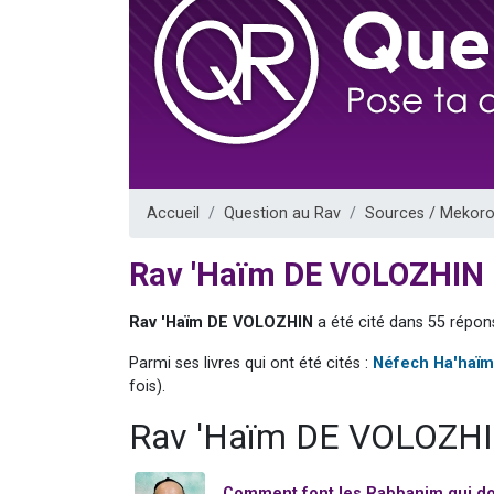
61 personnes
Il reste 
Ariel vient 
Nathaniel vi
4 personnes 
Accueil
Question au Rav
Sources / Mekoro
Rav 'Haïm DE VOLOZHIN
Rav 'Haïm DE VOLOZHIN
a été cité dans 55 répon
Parmi ses livres qui ont été cités :
Néfech Ha'haïm
fois).
Rav 'Haïm DE VOLOZHIN
Comment font les Rabbanim qui d