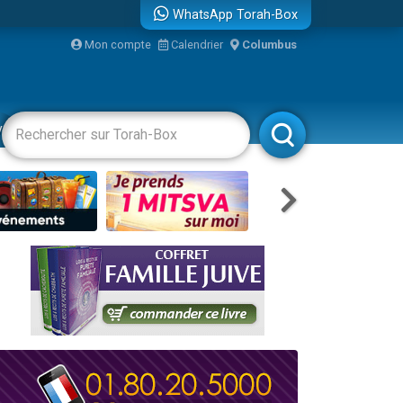
WhatsApp Torah-Box
Mon compte
Calendrier
Columbus
re
vertissements
Livres
Rabbanim
travers le temps