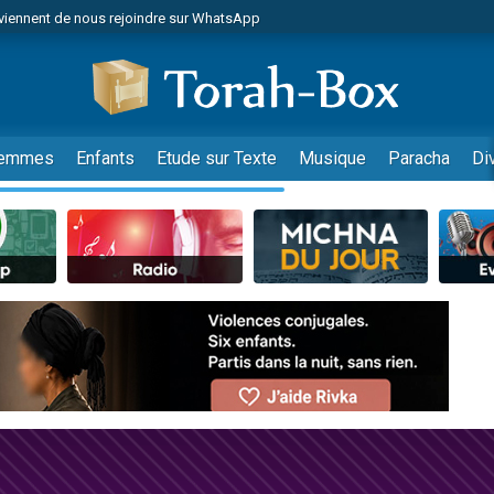
viennent de nous rejoindre sur WhatsApp
de donner son Maasser
es viennent de faire un don pour 5 jours de vacances aux Orphelins
es viennent de faire un don pour Diane, 80 ans, dans un appartement insalub
viennent de nous rejoindre sur WhatsApp
emmes
Enfants
Etude sur Texte
Musique
Paracha
Di
 viennent de demander une bénédiction
nnes viennent de faire un don pour Sauvez la jambe de Yohan
49 places pour étudier en groupe sur Zoom
lles musiques dans Torah-Box Music
viennent de nous rejoindre sur WhatsApp
viennent de nous rejoindre sur WhatsApp
les musiques dans Torah-Box Music
viennent de nous rejoindre sur WhatsApp
es viennent de faire un don pour Tsédaka : pauvres d'Israel
sion radio : Visions de grandeur n°104 : Le Chabbath et le Birkat Hamazone à 