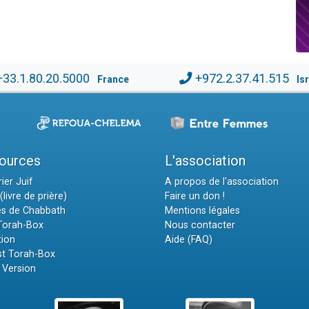
+33.1.80.20.5000
+972.2.37.41.515
France
Is
ources
L'association
ier Juif
A propos de l'association
(livre de prière)
Faire un don !
es de Chabbath
Mentions légales
 Torah-Box
Nous contacter
tion
Aide (FAQ)
t Torah-Box
 Version