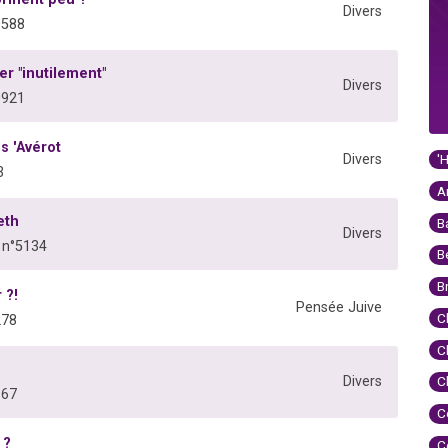
Divers
1588
er "inutilement"
Divers
0921
s 'Avérot
'
Divers
3
A
eth
B
Divers
 n°5134
B
B
 ?!
Pensée Juive
C
278
C
Divers
C
867
C
 ?
C