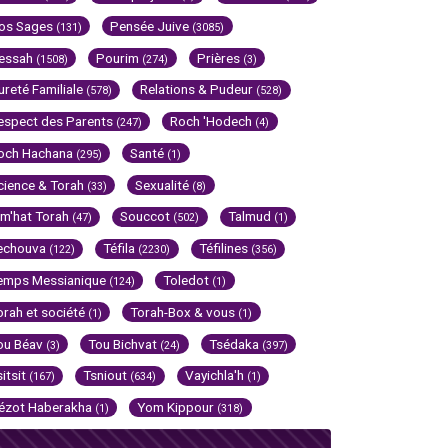
os Sages
Pensée Juive
(131)
(3085)
essah
Pourim
Prières
(1508)
(274)
(3)
ureté Familiale
Relations & Pudeur
(578)
(528)
espect des Parents
Roch 'Hodech
(247)
(4)
och Hachana
Santé
(295)
(1)
cience & Torah
Sexualité
(33)
(8)
im'hat Torah
Souccot
Talmud
(47)
(502)
(1)
echouva
Téfila
Téfilines
(122)
(2230)
(356)
emps Messianique
Toledot
(124)
(1)
orah et société
Torah-Box & vous
(1)
(1)
ou Béav
Tou Bichvat
Tsédaka
(3)
(24)
(397)
sitsit
Tsniout
Vayichla'h
(167)
(634)
(1)
ézot Haberakha
Yom Kippour
(1)
(318)