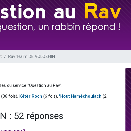
 viennent de demander une bénédiction
49 places pour étudier en groupe sur Zoom
de donner son Maasser
ent de donner son Maasser
viennent de nous rejoindre sur WhatsApp
t
Rav 'Haïm DE VOLOZHIN
ses du service "Question au Rav".
(36 fois),
Kétèr Roch
(6 fois),
'Hout Haméchoulach
(2
 : 52 réponses
orment peu ?