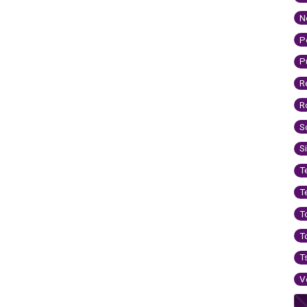
N
P
P
R
R
S
S
T
T
T
T
T
V