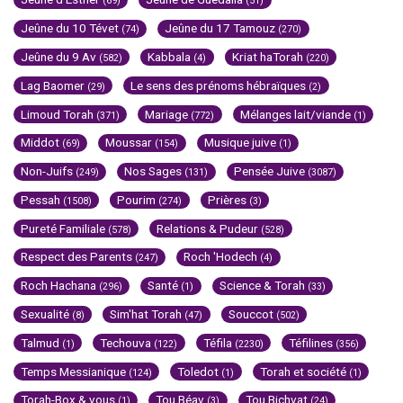
(69)
(51)
Jeûne du 10 Tévet
Jeûne du 17 Tamouz
(74)
(270)
Jeûne du 9 Av
Kabbala
Kriat haTorah
(582)
(4)
(220)
Lag Baomer
Le sens des prénoms hébraïques
(29)
(2)
Limoud Torah
Mariage
Mélanges lait/viande
(371)
(772)
(1)
Middot
Moussar
Musique juive
(69)
(154)
(1)
Non-Juifs
Nos Sages
Pensée Juive
(249)
(131)
(3087)
Pessah
Pourim
Prières
(1508)
(274)
(3)
Pureté Familiale
Relations & Pudeur
(578)
(528)
Respect des Parents
Roch 'Hodech
(247)
(4)
Roch Hachana
Santé
Science & Torah
(296)
(1)
(33)
Sexualité
Sim'hat Torah
Souccot
(8)
(47)
(502)
Talmud
Techouva
Téfila
Téfilines
(1)
(122)
(2230)
(356)
Temps Messianique
Toledot
Torah et société
(124)
(1)
(1)
Torah-Box & vous
Tou Béav
Tou Bichvat
(1)
(3)
(24)