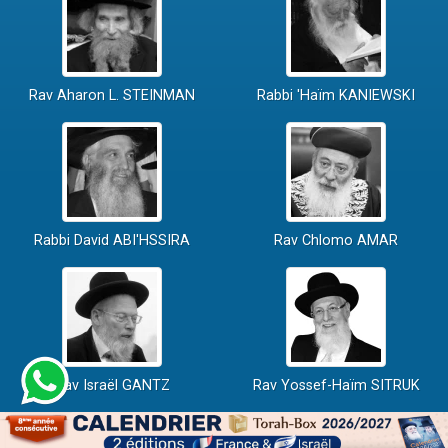
Rav Aharon L. STEINMAN
Rabbi 'Haïm KANIEWSKI
Rabbi David ABI'HSSIRA
Rav Chlomo AMAR
Rav Israël GANTZ
Rav Yossef-Haïm SITRUK