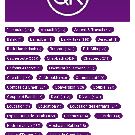
'Hanouka
Actualité
Argent & Travail
(244)
(287)
(747)
Balak
Bamidbar
Bar-Mitsva
Berechit
(1)
(1)
(118)
(1)
Beth-Hamikdach
Brakhot
Brit-Mila
(6)
(1520)
(176)
Cacheroute
Chabbath
Chavouot
(3703)
(2429)
(219)
Chémini Atseret
Chemirat haLachone
(5)
(188)
Chemita
Chiddoukh
Communauté
(135)
(200)
(3)
Compte du Omer
Conversion
Couple
(264)
(303)
(297)
Couple et Famille
Deuil
Divers
(5)
(1102)
(5037)
Education
Education
Education des enfants
(1)
(1)
(244)
Explications de Torah
Femmes
Hassidout
(1058)
(316)
(4)
Histoire Juive
Hochaana Rabba
(189)
(18)
Jeûne d'Esther
Jeûne de Guedalia