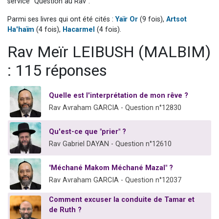
service "Question au Rav".
13 personnes viennent de demander une bénédiction
Parmi ses livres qui ont été cités :
Yaïr Or
(9 fois),
Artsot
30 personnes viennent de faire un don pour Sauvez la jambe de Yohan
Ha'haïm
(4 fois),
Hacarmel
(4 fois).
Il reste 49 places pour étudier en groupe sur Zoom
Rav Meïr LEIBUSH (MALBIM)
12 nouvelles musiques dans Torah-Box Music
: 115 réponses
29 personnes viennent de demander une bénédiction
Quelle est l'interprétation de mon rêve ?
Rav Avraham GARCIA - Question n°12830
Qu'est-ce que "prier" ?
Rav Gabriel DAYAN - Question n°12610
"Méchané Makom Méchané Mazal" ?
Rav Avraham GARCIA - Question n°12037
Comment excuser la conduite de Tamar et
de Ruth ?