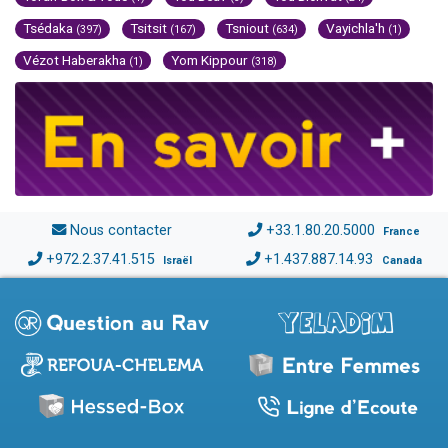
Tsédaka
Tsitsit
Tsniout
Vayichla'h
(397)
(167)
(634)
(1)
Vézot Haberakha
Yom Kippour
(1)
(318)
Nous contacter
+33.1.80.20.5000
France
+972.2.37.41.515
+1.437.887.14.93
Israël
Canada