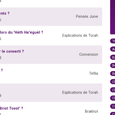
4
nts ?
Pensée Juive
6
 lors du 'Hèth Ha'éguèl ?
Explications de Torah
5
'
A
 le converti ?
Conversion
B
3
B
 ?
Téfila
B
C
C
Explications de Torah
9
C
C
Briot Tovot" ?
Brakhot
C
1