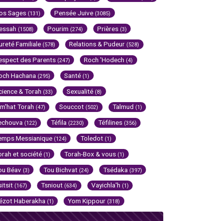
os Sages
Pensée Juive
(131)
(3085)
essah
Pourim
Prières
(1508)
(274)
(3)
ureté Familiale
Relations & Pudeur
(578)
(528)
espect des Parents
Roch 'Hodech
(247)
(4)
och Hachana
Santé
(295)
(1)
cience & Torah
Sexualité
(33)
(8)
im'hat Torah
Souccot
Talmud
(47)
(502)
(1)
echouva
Téfila
Téfilines
(122)
(2230)
(356)
emps Messianique
Toledot
(124)
(1)
orah et société
Torah-Box & vous
(1)
(1)
ou Béav
Tou Bichvat
Tsédaka
(3)
(24)
(397)
sitsit
Tsniout
Vayichla'h
(167)
(634)
(1)
ézot Haberakha
Yom Kippour
(1)
(318)