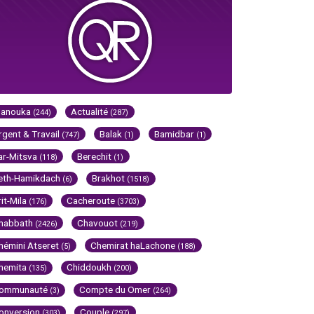
Hanouka
Actualité
(244)
(287)
rgent & Travail
Balak
Bamidbar
(747)
(1)
(1)
ar-Mitsva
Berechit
(118)
(1)
eth-Hamikdach
Brakhot
(6)
(1518)
rit-Mila
Cacheroute
(176)
(3703)
habbath
Chavouot
(2426)
(219)
hémini Atseret
Chemirat haLachone
(5)
(188)
hemita
Chiddoukh
(135)
(200)
ommunauté
Compte du Omer
(3)
(264)
onversion
Couple
(303)
(297)