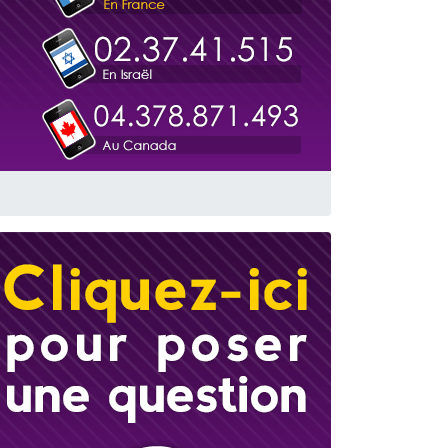
 leur maman
...
re