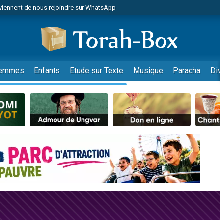
viennent de nous rejoindre sur WhatsApp
 viennent de demander une bénédiction
lles musiques dans Torah-Box Music
nnes viennent de faire un don pour Sauvez la jambe de Yohan
49 places pour étudier en groupe sur Zoom
emmes
Enfants
Etude sur Texte
Musique
Paracha
Di
viennent de nous rejoindre sur WhatsApp
viennent de nous rejoindre sur WhatsApp
viennent de nous rejoindre sur WhatsApp
les musiques dans Torah-Box Music
es viennent de faire un don pour Tsédaka : pauvres d'Israel
sion radio : Visions de grandeur n°104 : Le Chabbath et le Birkat Hamazone à 
 viennent de demander une bénédiction
49 places pour étudier en groupe sur Zoom
de donner son Maasser
ent de donner son Maasser