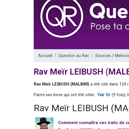
6 personn
2 personn
10 personnes
Il reste 
3 personn
Accueil
Question au Rav
Sources / Mekoro
Rav Meïr LEIBUSH (MAL
Rav Meïr LEIBUSH (MALBIM)
a été cité dans 124 
Parmi ses livres qui ont été cités :
Yaïr Or
(9 fois),
Rav Meïr LEIBUSH (MAL
Comment connaître ses traits de c