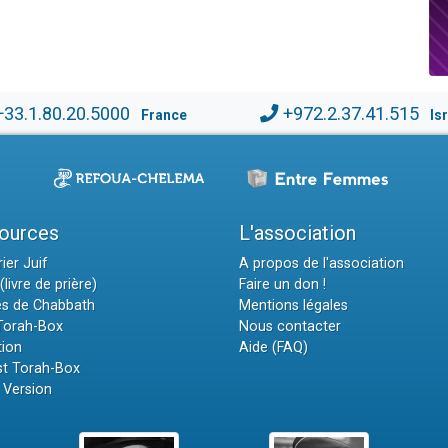
+33.1.80.20.5000
+972.2.37.41.515
France
Is
ources
L'association
ier Juif
A propos de l'association
(livre de prière)
Faire un don !
es de Chabbath
Mentions légales
 Torah-Box
Nous contacter
tion
Aide (FAQ)
t Torah-Box
 Version