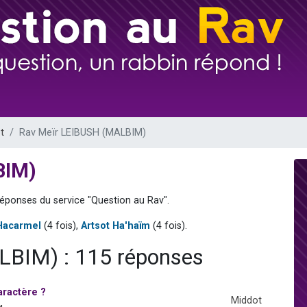
es viennent de faire un don pour 5 enfants déjà orphelins risquent de perdre
es viennent de faire un don pour Reloger Rivka, 6 enfants, victime de violences
 viennent de demander une bénédiction
49 places pour étudier en groupe sur Zoom
es viennent de faire un don pour Diane, 80 ans, dans un appartement insalub
t
Rav Meïr LEIBUSH (MALBIM)
BIM)
réponses du service "Question au Rav".
Hacarmel
(4 fois),
Artsot Ha'haïm
(4 fois).
BIM) : 115 réponses
aractère ?
Middot