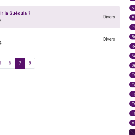
N
ir la Guéoula ?
Divers
P
8
P
R
Divers
4
R
S
5
6
7
8
S
T
T
T
T
T
V