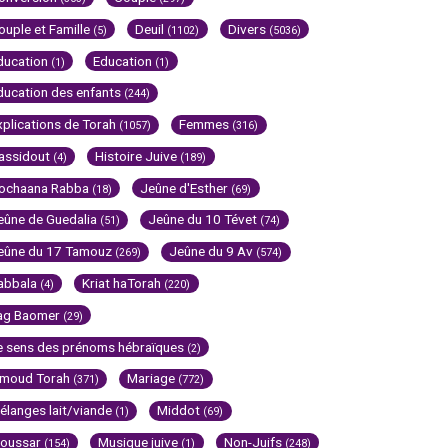
ouple et Famille
Deuil
Divers
(5)
(1102)
(5036)
ducation
Education
(1)
(1)
ducation des enfants
(244)
xplications de Torah
Femmes
(1057)
(316)
assidout
Histoire Juive
(4)
(189)
ochaana Rabba
Jeûne d'Esther
(18)
(69)
eûne de Guedalia
Jeûne du 10 Tévet
(51)
(74)
eûne du 17 Tamouz
Jeûne du 9 Av
(269)
(574)
abbala
Kriat haTorah
(4)
(220)
ag Baomer
(29)
e sens des prénoms hébraïques
(2)
imoud Torah
Mariage
(371)
(772)
élanges lait/viande
Middot
(1)
(69)
oussar
Musique juive
Non-Juifs
(154)
(1)
(248)