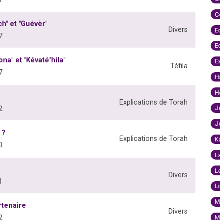
C
ch" et "Guévèr"
Divers
E
7
E
na" et "Kévaté'hila"
E
Téfila
7
H
H
Explications de Torah
J
2
J
 ?
Explications de Torah
K
0
L
L
Divers
1
L
M
rtenaire
Divers
M
2