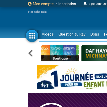
Mon compte
/
Inscription
2 personnes 
13 personnes
Paracha Réé
12 nouve
30 perso
Il reste 
Vidéos
Question au Rav
Dons
F
3 personnes 
2 personnes 
3 personnes 
2 nouvel
8 personn
Nouvelle émis
61 personnes
Il reste 
Ariel vient 
Nathaniel vi