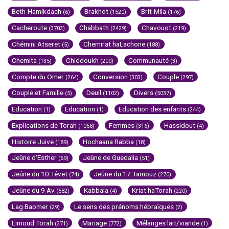
Beth-Hamikdach
Brakhot
Brit-Mila
(6)
(1520)
(176)
Cacheroute
Chabbath
Chavouot
(3703)
(2429)
(219)
Chémini Atseret
Chemirat haLachone
(5)
(188)
Chemita
Chiddoukh
Communauté
(135)
(200)
(3)
Compte du Omer
Conversion
Couple
(264)
(303)
(297)
Couple et Famille
Deuil
Divers
(5)
(1102)
(5037)
Education
Education
Education des enfants
(1)
(1)
(244)
Explications de Torah
Femmes
Hassidout
(1058)
(316)
(4)
Histoire Juive
Hochaana Rabba
(189)
(18)
Jeûne d'Esther
Jeûne de Guedalia
(69)
(51)
Jeûne du 10 Tévet
Jeûne du 17 Tamouz
(74)
(270)
Jeûne du 9 Av
Kabbala
Kriat haTorah
(582)
(4)
(220)
Lag Baomer
Le sens des prénoms hébraïques
(29)
(2)
Limoud Torah
Mariage
Mélanges lait/viande
(371)
(772)
(1)