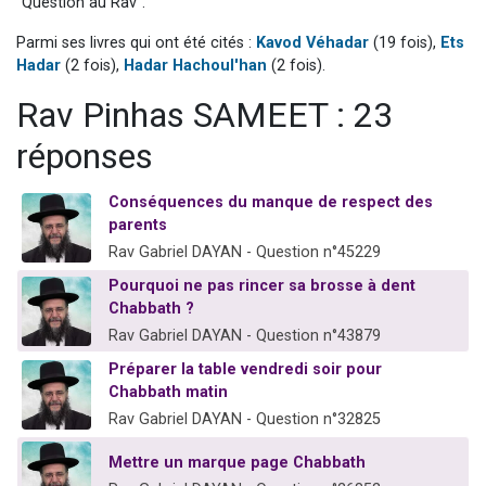
"Question au Rav".
2 personnes viennent de faire un don pour 1 Journée de Vacances Pour les Enfants
Parmi ses livres qui ont été cités :
Kavod Véhadar
(19 fois),
Ets
17 personnes viennent de demander une bénédiction
Hadar
(2 fois),
Hadar Hachoul'han
(2 fois).
4 personnes viennent de nous rejoindre sur WhatsApp
Rav Pinhas SAMEET : 23
Il reste 49 places pour étudier en groupe sur Zoom
réponses
2 personnes viennent de nous rejoindre sur WhatsApp
Conséquences du manque de respect des
parents
Rav Gabriel DAYAN - Question n°45229
Pourquoi ne pas rincer sa brosse à dent
Chabbath ?
Rav Gabriel DAYAN - Question n°43879
Préparer la table vendredi soir pour
Chabbath matin
Rav Gabriel DAYAN - Question n°32825
Mettre un marque page Chabbath