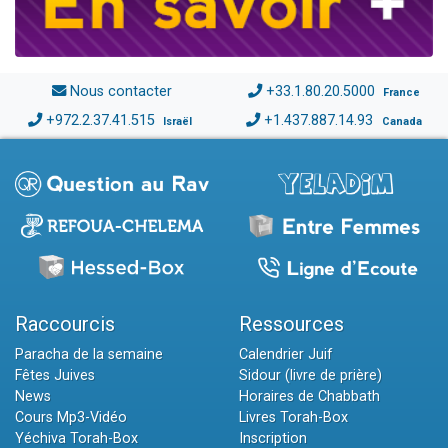
Nous contacter
+33.1.80.20.5000
France
+972.2.37.41.515
+1.437.887.14.93
Israël
Canada
Raccourcis
Ressources
Paracha de la semaine
Calendrier Juif
Fêtes Juives
Sidour (livre de prière)
News
Horaires de Chabbath
Cours Mp3-Vidéo
Livres Torah-Box
Yéchiva Torah-Box
Inscription