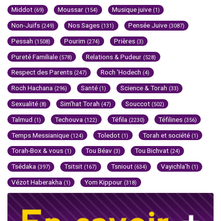
Middot
Moussar
Musique juive
(69)
(154)
(1)
Non-Juifs
Nos Sages
Pensée Juive
(249)
(131)
(3087)
Pessah
Pourim
Prières
(1508)
(274)
(3)
Pureté Familiale
Relations & Pudeur
(578)
(528)
Respect des Parents
Roch 'Hodech
(247)
(4)
Roch Hachana
Santé
Science & Torah
(296)
(1)
(33)
Sexualité
Sim'hat Torah
Souccot
(8)
(47)
(502)
Talmud
Techouva
Téfila
Téfilines
(1)
(122)
(2230)
(356)
Temps Messianique
Toledot
Torah et société
(124)
(1)
(1)
Torah-Box & vous
Tou Béav
Tou Bichvat
(1)
(3)
(24)
Tsédaka
Tsitsit
Tsniout
Vayichla'h
(397)
(167)
(634)
(1)
Vézot Haberakha
Yom Kippour
(1)
(318)