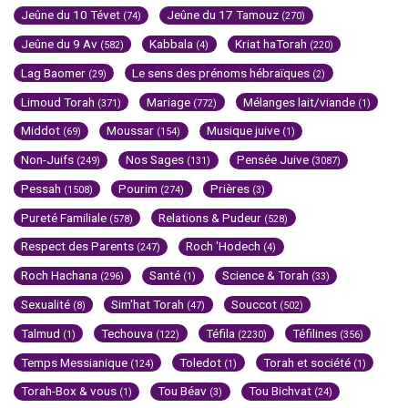
Jeûne du 10 Tévet
Jeûne du 17 Tamouz
(74)
(270)
Jeûne du 9 Av
Kabbala
Kriat haTorah
(582)
(4)
(220)
Lag Baomer
Le sens des prénoms hébraïques
(29)
(2)
Limoud Torah
Mariage
Mélanges lait/viande
(371)
(772)
(1)
Middot
Moussar
Musique juive
(69)
(154)
(1)
Non-Juifs
Nos Sages
Pensée Juive
(249)
(131)
(3087)
Pessah
Pourim
Prières
(1508)
(274)
(3)
Pureté Familiale
Relations & Pudeur
(578)
(528)
Respect des Parents
Roch 'Hodech
(247)
(4)
Roch Hachana
Santé
Science & Torah
(296)
(1)
(33)
Sexualité
Sim'hat Torah
Souccot
(8)
(47)
(502)
Talmud
Techouva
Téfila
Téfilines
(1)
(122)
(2230)
(356)
Temps Messianique
Toledot
Torah et société
(124)
(1)
(1)
Torah-Box & vous
Tou Béav
Tou Bichvat
(1)
(3)
(24)