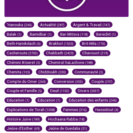
'Hanouka
Actualité
Argent & Travail
(244)
(287)
(747)
Balak
Bamidbar
Bar-Mitsva
Berechit
(1)
(1)
(118)
(1)
Beth-Hamikdach
Brakhot
Brit-Mila
(6)
(1520)
(176)
Cacheroute
Chabbath
Chavouot
(3703)
(2429)
(219)
Chémini Atseret
Chemirat haLachone
(5)
(188)
Chemita
Chiddoukh
Communauté
(135)
(200)
(3)
Compte du Omer
Conversion
Couple
(264)
(303)
(297)
Couple et Famille
Deuil
Divers
(5)
(1102)
(5037)
Education
Education
Education des enfants
(1)
(1)
(244)
Explications de Torah
Femmes
Hassidout
(1058)
(316)
(4)
Histoire Juive
Hochaana Rabba
(189)
(18)
Jeûne d'Esther
Jeûne de Guedalia
(69)
(51)