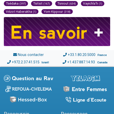
Tsédaka
Tsitsit
Tsniout
Vayichla'h
(397)
(167)
(634)
(1)
Vézot Haberakha
Yom Kippour
(1)
(318)
Nous contacter
+33.1.80.20.5000
France
+972.2.37.41.515
+1.437.887.14.93
Israël
Canada