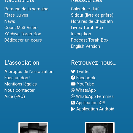
Raccourcis
Ressources
Paracha de la semaine
Calendrier Juif
Fêtes Juives
Sidour (livre de prière)
News
Horaires de Chabbath
Cours Mp3-Vidéo
Livres Torah-Box
Yéchiva Torah-Box
Inscription
Dédicacer un cours
Podcast Torah-Box
English Version
L'association
Retrouvez-nous...
A propos de l'association
Twitter
Faire un don !
Facebook
Mentions légales
YouTube
Nous contacter
WhatsApp
Aide (FAQ)
WhatsApp Femmes
Application iOS
Application Android