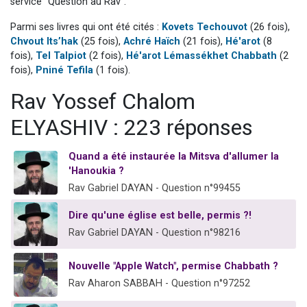
service "Question au Rav".
13 personnes viennent de demander une bénédiction
Parmi ses livres qui ont été cités :
Kovets Techouvot
(26 fois),
30 personnes viennent de faire un don pour Sauvez la jambe de Yohan
Chvout Its’hak
(25 fois),
Achré Haïch
(21 fois),
Hé'arot
(8
Il reste 49 places pour étudier en groupe sur Zoom
fois),
Tel Talpiot
(2 fois),
Hé'arot Lémassékhet Chabbath
(2
fois),
Pniné Tefila
(1 fois).
12 nouvelles musiques dans Torah-Box Music
Rav Yossef Chalom
29 personnes viennent de demander une bénédiction
ELYASHIV : 223 réponses
Quand a été instaurée la Mitsva d'allumer la
'Hanoukia ?
Rav Gabriel DAYAN - Question n°99455
Dire qu'une église est belle, permis ?!
Rav Gabriel DAYAN - Question n°98216
Nouvelle "Apple Watch", permise Chabbath ?
Rav Aharon SABBAH - Question n°97252