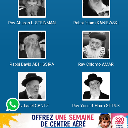
Rav Aharon L. STEINMAN
Rabbi 'Haïm KANIEWSKI
Rabbi David ABI'HSSIRA
Rav Chlomo AMAR
Rav Israël GANTZ
Rav Yossef-Haïm SITRUK