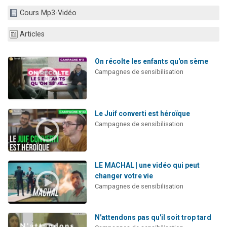
2 personnes viennent de nous rejoindre sur WhatsApp
Cours Mp3-Vidéo
13 personnes viennent de demander une bénédiction
Articles
Il reste 49 places pour étudier en groupe sur Zoom
12 nouvelles musiques dans Torah-Box Music
On récolte les enfants qu'on sème
2 personnes viennent de nous rejoindre sur WhatsApp
Campagnes de sensibilisation
Le Juif converti est héroïque
Campagnes de sensibilisation
LE MACHAL | une vidéo qui peut
changer votre vie
Campagnes de sensibilisation
N'attendons pas qu'il soit trop tard