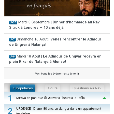
Mardi 8 Septembre |
Dinner d'hommage au Rav
J-30
Sitruk à Londres — 10 ans déjà
Dimanche 16 Août |
Venez rencontrer le Admour
J-7
de Ungvar à Natanya!
Mardi 18 Août |
Le Admour de Ungvar recevra en
J-9
plein Kikar de Natanya à Alonzo!
Voir tous les événements à venir
+ Populaires
Cours
Questions au Rav
1
Mitsva en panique 😨 Arriver à l'heure à la Téfila
2
URGENCE - Diane, 80 ans, en danger dans un appartement
insalubre