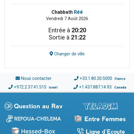
Chabbath
Réé
Vendredi 7 Août 2026
Entrée à
20:20
Sortie à
21:22
Changer de ville
Nous contacter
+33.1.80.20.5000
France
+972.2.37.41.515
+1.437.887.14.93
Israël
Canada