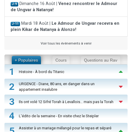
Dimanche 16 Août |
Venez rencontrer le Admour
J-9
de Ungvar à Natanya!
Mardi 18 Août |
Le Admour de Ungvar recevra en
J-11
plein Kikar de Natanya à Alonzo!
Voir tous les événements à venir
+ Populaires
Cours
Questions au Rav
1
Histoire - À bord du Titanic
2
URGENCE - Diane, 80 ans, en danger dans un
appartement insalubre
3
Ils ont volé 12 Sifré Torah à Levallois… mais pas la Torah
4
L'édito de la semaine - En visite chez le Steipler
5
Assister à un mariage mélangé pour le repas et séparé