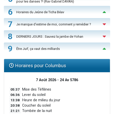
pour les danses ?! (Rav Gabriel DAYAN)
6
Horaires du Jeûne de Ticha Béav
7
Je manque d'estime de moi, comment y remédier ?
8
DERNIERS JOURS : Sauvez la jambe de Yohan
9
Être Juif, ça vaut des milliards
Horaires pour Columbus
7 Août 2026 - 24 Av 5786
05:37
Mise des Téfilines
06:36
Lever du soleil
13:38
Heure de milieu du jour
20:38
Coucher du soleil
21:21
Tombée de la nuit