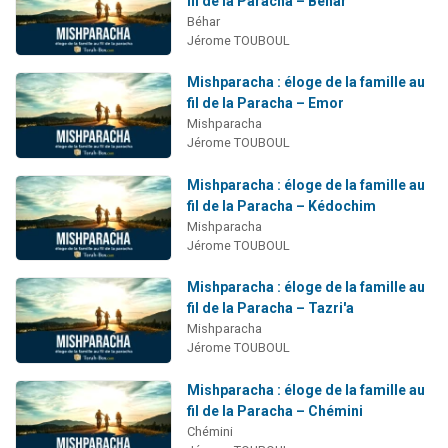
fil de la Paracha – Béhar
3 personnes viennent de nous rejoindre sur WhatsApp
Béhar
Jérome TOUBOUL
2 personnes viennent de nous rejoindre sur WhatsApp
3 personnes viennent de nous rejoindre sur WhatsApp
Mishparacha : éloge de la famille au
fil de la Paracha – Emor
2 nouvelles musiques dans Torah-Box Music
Mishparacha
4 personnes viennent de faire un don pour Reloger Rivka, 6 enfants, victime de violences...
Jérome TOUBOUL
Mishparacha : éloge de la famille au
fil de la Paracha – Kédochim
Mishparacha
Jérome TOUBOUL
Mishparacha : éloge de la famille au
fil de la Paracha – Tazri'a
Mishparacha
Jérome TOUBOUL
Mishparacha : éloge de la famille au
fil de la Paracha – Chémini
Chémini