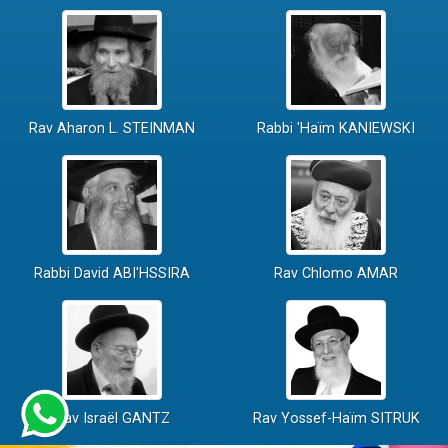
Rav Aharon L. STEINMAN
Rabbi 'Haïm KANIEWSKI
Rabbi David ABI'HSSIRA
Rav Chlomo AMAR
Rav Israël GANTZ
Rav Yossef-Haïm SITRUK