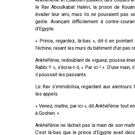
le Rav Aboulkabat Halévi, la prison de Koua
évader leur ami, mais ils ne pouvaient pas s
geôle. Avançant difficilement à contre-coura
d’Egypte.
« Prince, regardez, là-bas », dit-il en pointan
l’échine, rasant les murs du bâtiment d’un pas rap
Ankhéfènie, redoublant de vigueur, poussa éne
Rabbi !! », s’écria-t-il, « Par ici ! ». D’une main
il poussait les passants.
Le Rav s’immobilisa, regardant aux alentours l’
les appels.
« Venez, maître, par ici », dit Ankhéfènie tout 
à Goshen. »
Ankhéfènie ne lâchait pas la main de son maît
C’est là-bas que le prince d’Egypte avait déc