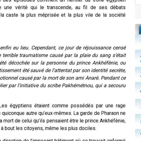
e une vérité qui le transcende, au fil de ses débats
la caste la plus méprisée et la plus vile de la société
 enfin eu lieu. Cependant, ce jour de réjouissance censé
 terrible traumatisme causé par la plaie du sang s’était
 été décochée sur la personne du prince Ankhéfènie, ou
issement été sauvé de l’attentat par son identité secrète,
otionnel causé par la mort de son ami Anarè. Pendant ce
er par l’initiative du scribe Pakhémétnou, qui a secouru
. Les égyptiens étaient comme possédés par une rage
ers quiconque autre qu’eux-mêmes. La garde de Pharaon ne
 la mort de celui qu’ils pensaient être le prince Ankhéfènie,
is à bout les citoyens, même les plus dociles.
 direction de l’imposant bâtiment où se trouvait enfermé