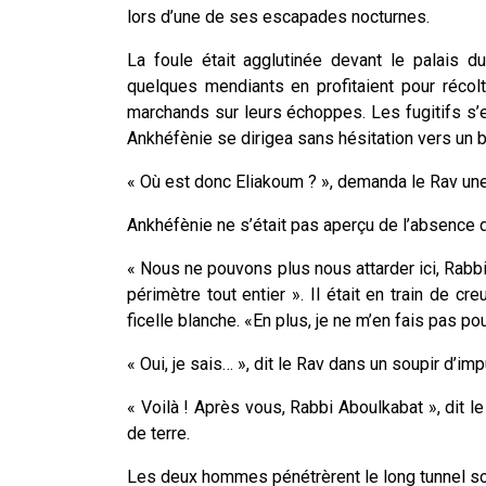
lors d’une de ses escapades nocturnes.
La foule était agglutinée devant le palais d
quelques mendiants en profitaient pour récol
marchands sur leurs échoppes. Les fugitifs s’e
Ankhéfènie se dirigea sans hésitation vers un b
« Où est donc Eliakoum ? », demanda le Rav une 
Ankhéfènie ne s’était pas aperçu de l’absence 
« Nous ne pouvons plus nous attarder ici, Rabbi
périmètre tout entier ». Il était en train de c
ficelle blanche. «En plus, je ne m’en fais pas pou
« Oui, je sais… », dit le Rav dans un soupir d’im
« Voilà ! Après vous, Rabbi Aboulkabat », dit le
de terre.
Les deux hommes pénétrèrent le long tunnel sou