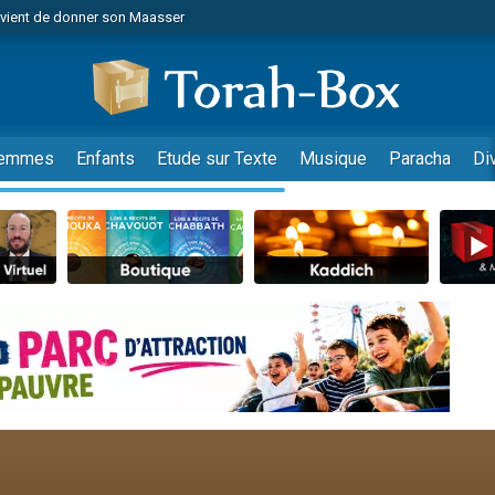
r vient de donner son Maasser
es viennent de faire un don pour Tsédaka : pauvres d'Israel
viennent de nous rejoindre sur WhatsApp
 viennent de demander une bénédiction
es viennent de faire un don pour Diane, 80 ans, dans un appartement insalub
emmes
Enfants
Etude sur Texte
Musique
Paracha
Di
49 places pour étudier en groupe sur Zoom
viennent de nous rejoindre sur WhatsApp
 viennent de demander une bénédiction
49 places pour étudier en groupe sur Zoom
viennent de nous rejoindre sur WhatsApp
viennent de nous rejoindre sur WhatsApp
es viennent de faire un don pour Reloger Rivka, 6 enfants, victime de violences
es viennent de faire un don pour 1 Journée de Vacances Pour les Enfants
viennent de nous rejoindre sur WhatsApp
 viennent de demander une bénédiction