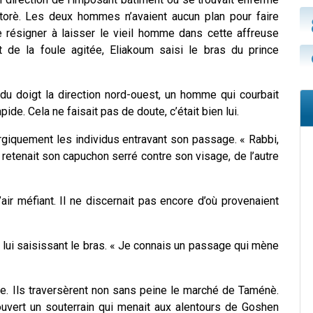
ntorè. Les deux hommes n’avaient aucun plan pour faire
e résigner à laisser le vieil homme dans cette affreuse
nt de la foule agitée, Eliakoum saisi le bras du prince
t du doigt la direction nord-ouest, un homme qui courbait
ide. Cela ne faisait pas de doute, c’était bien lui.
rgiquement les individus entravant son passage. « Rabbi,
, il retenait son capuchon serré contre son visage, de l’autre
air méfiant. Il ne discernait pas encore d’où provenaient
en lui saisissant le bras. « Je connais un passage qui mène
re. Ils traversèrent non sans peine le marché de Taménè.
ouvert un souterrain qui menait aux alentours de Goshen