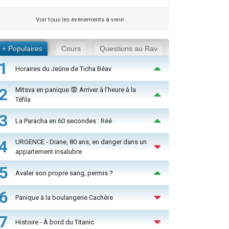
Voir tous les événements à venir
+ Populaires
Cours
Questions au Rav
1
Horaires du Jeûne de Ticha Béav
2
Mitsva en panique 😨 Arriver à l'heure à la
Téfila
3
La Paracha en 60 secondes : Réé
4
URGENCE - Diane, 80 ans, en danger dans un
appartement insalubre
5
Avaler son propre sang, permis ?
6
Panique à la boulangerie Cachère
7
Histoire - À bord du Titanic