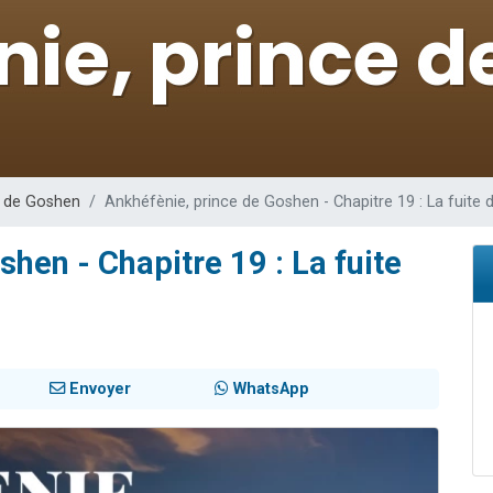
49 places pour étudier en groupe sur Zoom
 donner son Maasser
viennent de nous rejoindre sur WhatsApp
viennent de nous rejoindre sur WhatsApp
nes viennent de faire un don pour Événements Torah-Box
e de Goshen
Ankhéfènie, prince de Goshen - Chapitre 19 : La fuite 
hen - Chapitre 19 : La fuite
Envoyer
WhatsApp