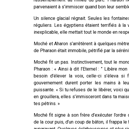
parvenaient à s’immiscer quand bon leur semble,
Un silence glacial régnait. Seules les fontaine
réguliers. Les égyptiens étaient terrifiés à la
inexplicable, elle mettait tout le monde en resp
Moché et Aharon s’arrêtèrent à quelques mètres
de Pharaon était immobile, pétrifié par la séréni
Moché fit un pas. Instinctivement, tout le mond
Pharaon : « Ainsi à dit l’Eternel : ” Libère mo
besoin d’élever la voix, celle-ci s’éleva si
gouvernement durent porter les mains à leur
puissante. « Si tu refuses de le libérer, voici q
en grouillera, elles s’immisceront dans ta mais
tes pétrins. »
Moché fit signe à son frère d’exécuter l’ordre d
de la cour puis, d’un coup de bâton, il frappa le
auparavant. Quelques éclaboussures et plus ri