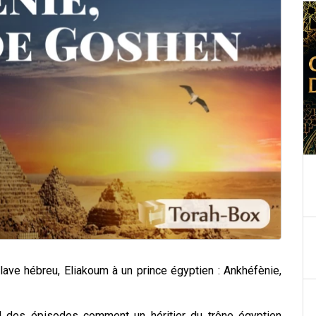
sclave hébreu, Eliakoum à un prince égyptien : Ankhéfènie,
il des épisodes comment un héritier du trône égyptien