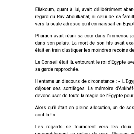
Eliakoum, quant à lui, avait délibérément aband
regard du Rav Aboulkabat, ni celui de sa famille,
vers la seule adresse qu’il connaissait en Egyp
Pharaon avait réuni sa cour dans l’immense jardi
dans son palais. La mort de son fils avait ex
était en train d’astiquer les moindres recoins d
Le Conseil était là, entourant le roi d’Egypte 
sa garde rapprochée.
Il entama un discours de circonstance : « L’Eg
déjouer ses sortilèges. La mémoire d’Ankhéfèn
devons user de toute la magie de l’Egypte pour 
Alors qu’il était en pleine allocution, un de s
sont là ! »
Les regards se tournèrent vers les deux 
rassemblement au milieu du parc. Pharaon 