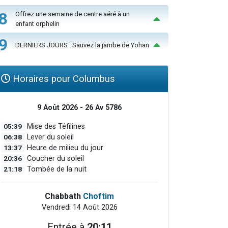
8
Offrez une semaine de centre aéré à un
enfant orphelin
9
DERNIERS JOURS : Sauvez la jambe de Yohan
Horaires pour Columbus
9 Août 2026 - 26 Av 5786
05:39
Mise des Téfilines
06:38
Lever du soleil
13:37
Heure de milieu du jour
20:36
Coucher du soleil
21:18
Tombée de la nuit
Chabbath
Choftim
Vendredi 14 Août 2026
Entrée à
20:11