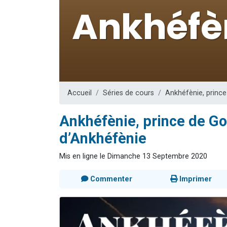
Il reste 
Eva vient de
4 personnes 
3 personnes 
3 person
Accueil
Séries de cours
Ankhéfènie, princ
Ankhéfènie, prince de Gos
d’Ankhéfènie
Mis en ligne le Dimanche 13 Septembre 2020
Commenter
Imprimer