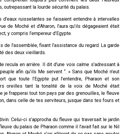
 outrepassant la lourde sécurité du palais.
s d’eaux ruisselantes se faisaient entendre à intervalles
 vue de Moché et d’Aharon, l’aura qu’ils dégageaient était
ect, y compris l’empereur d’Egypte.
 de l’assemblée, fixant l’assistance du regard. La garde
té des deux vieillards.
e recula en arrière. Il dit d’une voix calme s’adressant à
n peuple afin qu’ils Me servent “. » Sans que Moché n’eut
 fort que toute l’Egypte put l’entendre, Pharaon et son
s oreilles tant la tonalité de la voix de Moché était
ue je frapperai tout ton pays par des grenouilles, le fleuve
on, dans celle de tes serviteurs, jusque dans tes fours et
ivin. Celui-ci s’approcha du fleuve qui traversait le jardin
 fleuve du palais de Pharaon comme il l’avait fait sur le Nil
en. Aharon et Moché s’en allèrent de ce pas sans ajouter