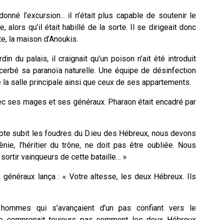
onné l’excursion... il n’était plus capable de soutenir le
 alors qu’il était habillé de la sorte. Il se dirigeait donc
te, la maison d’Anoukis.
n du palais, il craignait qu’un poison n’ait été introduit
acerbé sa paranoïa naturelle. Une équipe de désinfection
e la salle principale ainsi que ceux de ses appartements.
avec ses mages et ses généraux. Pharaon était encadré par
ypte subit les foudres du D.ieu des Hébreux, nous devons
ie, l’héritier du trône, ne doit pas être oubliée. Nous
sortir vainqueurs de cette bataille… »
es généraux lança : « Votre altesse, les deux Hébreux. Ils
hommes qui s’avançaient d’un pas confiant vers le
ne comprenait toujours pas comment les deux Hébreux