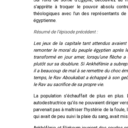
s’apprête à troquer le pouvoir absolu contr
théologiques avec l’un des représentants de 
égyptienne.
Résumé de l’épisode précédent :
Les jeux de la capitale tant attendus avaient
remonter le moral du peuple égyptien après le
transformé en jour amer, lorsqu’une flèche a
plutôt sur sa doublure. Si Ankhéfènie a subrept
il a beaucoup de mal à se remettre du choc ém
temps, le Rav Aboukabat a échappé à son geôli
le Rav au sacrifice de sa propre vie.
La population s’échauffait de plus en plus
autodestructrice qu’ils ne pouvaient diriger v
parvenait pas à maîtriser l’hystérie de la foule,
qui avait de peu suivi la plaie du sang, avait m
Ankhéfènie et Eliakoum jouaient des coudes en