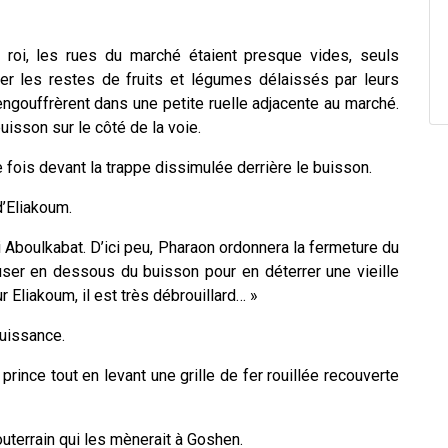
u roi, les rues du marché étaient presque vides, seuls
ter les restes de fruits et légumes délaissés par leurs
ngouffrèrent dans une petite ruelle adjacente au marché.
uisson sur le côté de la voie.
fois devant la trappe dissimulée derrière le buisson.
d’Eliakoum.
 Aboulkabat. D’ici peu, Pharaon ordonnera la fermeture du
reuser en dessous du buisson pour en déterrer une vieille
r Eliakoum, il est très débrouillard… »
puissance.
 prince tout en levant une grille de fer rouillée recouverte
terrain qui les mènerait à Goshen.