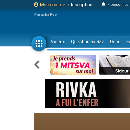
Mon compte
/
Inscription
4 personnes 
3 personnes 
Paracha Réé
Odaya vient 
3 personn
3 personn
Vidéos
Question au Rav
Dons
F
13 personnes
2 personnes 
30 perso
Il reste 
12 nouve
3 personnes 
2 personnes 
3 personnes 
2 nouvel
8 personn