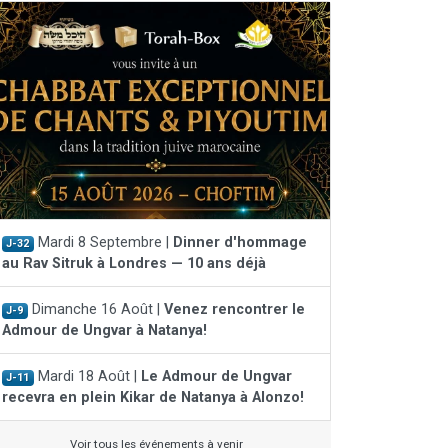
Mardi 8 Septembre |
Dinner d'hommage
J-32
au Rav Sitruk à Londres — 10 ans déjà
Dimanche 16 Août |
Venez rencontrer le
J-9
Admour de Ungvar à Natanya!
Mardi 18 Août |
Le Admour de Ungvar
J-11
recevra en plein Kikar de Natanya à Alonzo!
Voir tous les événements à venir