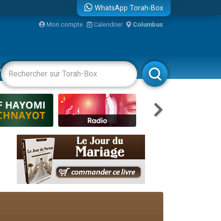
WhatsApp Torah-Box
Mon compte
Calendrier
Columbus
re
vertissements
Livres
Rabbanim