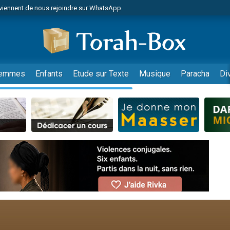
viennent de nous rejoindre sur WhatsApp
viennent de nous rejoindre sur WhatsApp
de donner son Maasser
es viennent de faire un don pour 5 jours de vacances aux Orphelins
es viennent de faire un don pour Diane, 80 ans, dans un appartement insalub
emmes
Enfants
Etude sur Texte
Musique
Paracha
Di
 viennent de demander une bénédiction
viennent de nous rejoindre sur WhatsApp
nnes viennent de faire un don pour Sauvez la jambe de Yohan
49 places pour étudier en groupe sur Zoom
lles musiques dans Torah-Box Music
viennent de nous rejoindre sur WhatsApp
viennent de nous rejoindre sur WhatsApp
viennent de nous rejoindre sur WhatsApp
les musiques dans Torah-Box Music
es viennent de faire un don pour Tsédaka : pauvres d'Israel