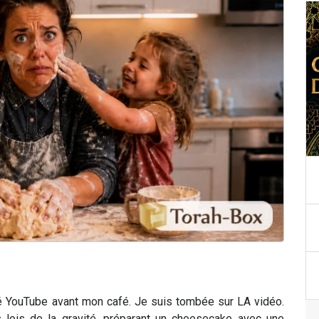
scrollé YouTube avant mon café. Je suis tombée sur LA vidéo.
s lois de la gravité, préparant un cheesecake avec une