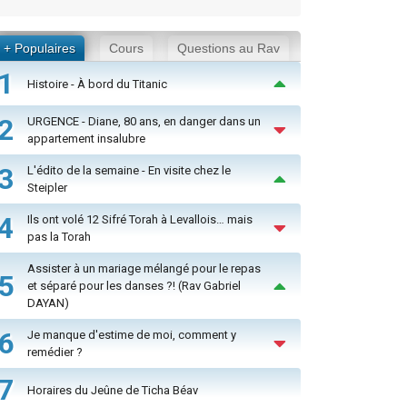
+ Populaires
Cours
Questions au Rav
1
Histoire - À bord du Titanic
2
URGENCE - Diane, 80 ans, en danger dans un
appartement insalubre
3
L'édito de la semaine - En visite chez le
Steipler
4
Ils ont volé 12 Sifré Torah à Levallois… mais
pas la Torah
Assister à un mariage mélangé pour le repas
5
et séparé pour les danses ?! (Rav Gabriel
DAYAN)
6
Je manque d'estime de moi, comment y
remédier ?
7
Horaires du Jeûne de Ticha Béav