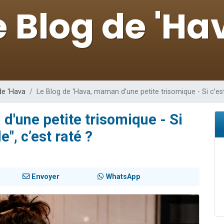
sion radio : Visions de grandeur n°104 : Le Chabbath et le Birkat Hamazone à 
 viennent de demander une bénédiction
de donner son Maasser
49 places pour étudier en groupe sur Zoom
 donner son Maasser
de 'Hava
Le Blog de ‘Hava, maman d'une petite trisomique - Si c’es
d'une petite trisomique - Si
", c’est raté ?
Envoyer
WhatsApp