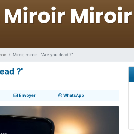
 viennent de demander une bénédiction
nnes viennent de faire un don pour Sauvez la jambe de Yohan
49 places pour étudier en groupe sur Zoom
lles musiques dans Torah-Box Music
 viennent de demander une bénédiction
roir
Miroir, miroir - "Are you dead ?"
dead ?"
Envoyer
WhatsApp