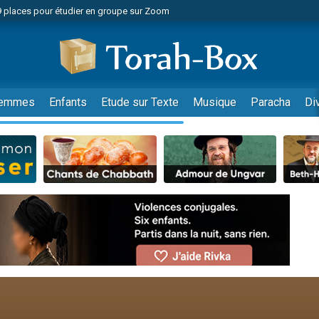
49 places pour étudier en groupe sur Zoom
nes viennent de faire un don pour Diane, 80 ans, dans un appartement insalu
viennent de nous rejoindre sur WhatsApp
viennent de nous rejoindre sur WhatsApp
es viennent de faire un don pour Reloger Rivka, 6 enfants, victime de violences
emmes
Enfants
Etude sur Texte
Musique
Paracha
Di
es viennent de faire un don pour 1 Journée de Vacances Pour les Enfants
 viennent de demander une bénédiction
viennent de nous rejoindre sur WhatsApp
49 places pour étudier en groupe sur Zoom
 donner son Maasser
viennent de nous rejoindre sur WhatsApp
viennent de nous rejoindre sur WhatsApp
de donner son Maasser
es viennent de faire un don pour 5 jours de vacances aux Orphelins
viennent de nous rejoindre sur WhatsApp