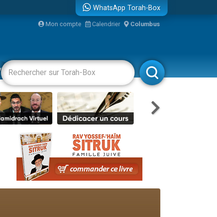
WhatsApp Torah-Box
bre
Mon compte
Calendrier
Columbus
...
vertissements
Livres
Rabbanim