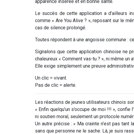
apparence insérée et en bonne santé.
Le succès de cette application a d’ailleurs i
comme « Are You Alive ? », reposant sur le mêm
cas de silence prolongé.
Toutes répondent à une angoisse commune : cell
Signalons que cette application chinoise ne p
chaleureux « Comment vas-tu ? », ni même un att
Elle exige simplement une preuve administrativ
Un clic = vivant.
Pas de clic = alerte.
Les réactions de jeunes utilisateurs chinois sont
« Enfin quelqu’un s’occupe de moi !!! », confie 
ni soutien moral, seulement un protocole numér
Un autre précise : « Ma crainte n’est pas tant l
sans que personne ne le sache. Là, je suis rass