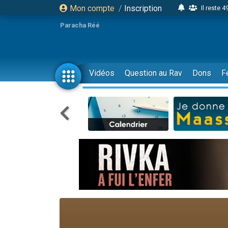
Mon compte
/
Inscription
Il reste 
16 person
Paracha Réé
2 personnes 
6 personnes 
4 personn
Vidéos
Question au Rav
Dons
F
2 personn
17 personnes
4 personnes 
Il reste 
Eva vient de
4 personnes 
3 personnes 
Odaya vient 
3 personn
2 personnes 