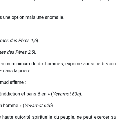
as une option mais une anomalie.
mes des Pères 1,6
).
es des Pères 2,5
).
avec un minimum de dix hommes, exprime aussi ce besoin
 dans la prière.
lmud affirme :
énédiction et sans Bien » (
Yevamot 63a
).
un homme » (
Yevamot 62b
).
us haute autorité spirituelle du peuple, ne peut exercer sa