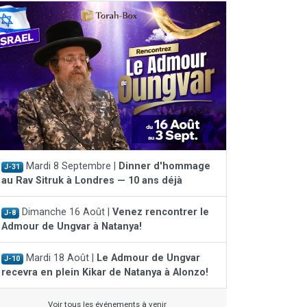
Mardi 8 Septembre |
Dinner d'hommage
J-31
au Rav Sitruk à Londres — 10 ans déjà
Dimanche 16 Août |
Venez rencontrer le
J-8
Admour de Ungvar à Natanya!
Mardi 18 Août |
Le Admour de Ungvar
J-10
recevra en plein Kikar de Natanya à Alonzo!
Voir tous les événements à venir