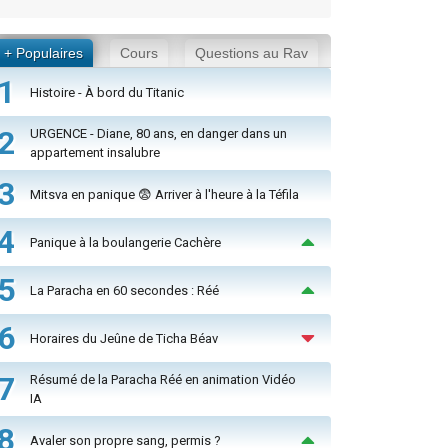
+ Populaires
Cours
Questions au Rav
1
Histoire - À bord du Titanic
2
URGENCE - Diane, 80 ans, en danger dans un
appartement insalubre
3
Mitsva en panique 😨 Arriver à l'heure à la Téfila
4
Panique à la boulangerie Cachère
5
La Paracha en 60 secondes : Réé
6
Horaires du Jeûne de Ticha Béav
7
Résumé de la Paracha Réé en animation Vidéo
IA
8
Avaler son propre sang, permis ?