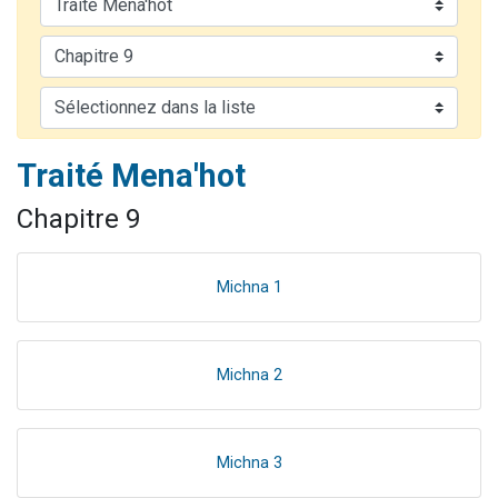
6 personnes viennent de faire un don pour 5 enfants déjà orphelins risquent de perdre leur maman
2 personnes viennent de faire un don pour Reloger Rivka, 6 enfants, victime de violences...
10 personnes viennent de demander une bénédiction
Il reste 49 places pour étudier en groupe sur Zoom
3 personnes viennent de faire un don pour Diane, 80 ans, dans un appartement insalubre
Traité Mena'hot
Chapitre 9
Michna 1
Michna 2
Michna 3