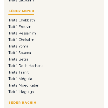
Traité Bikourim
SÉDER MO'ED
Traité Chabbath
Traité Erouvin
Traité Pessa'him
Traité Chekalim
Traité Yoma
Traité Soucca
Traité Betsa
Traité Roch Hachana
Traité Taanit
Traité Méguila
Traité Moèd Katan
Traité 'Haguiga
SÉDER NACHIM