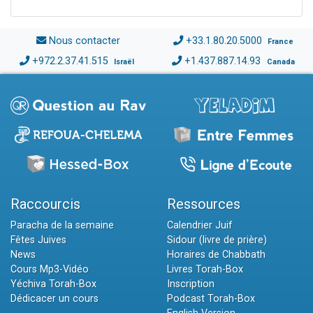
Nous contacter
+33.1.80.20.5000
France
+972.2.37.41.515
+1.437.887.14.93
Israël
Canada
Raccourcis
Ressources
Paracha de la semaine
Calendrier Juif
Fêtes Juives
Sidour (livre de prière)
News
Horaires de Chabbath
Cours Mp3-Vidéo
Livres Torah-Box
Yéchiva Torah-Box
Inscription
Dédicacer un cours
Podcast Torah-Box