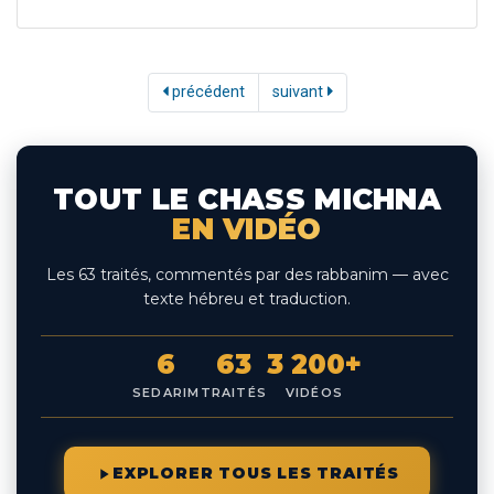
précédent
suivant
TOUT LE CHASS MICHNA
EN VIDÉO
Les 63 traités, commentés par des rabbanim — avec
texte hébreu et traduction.
6
63
3 200+
SEDARIM
TRAITÉS
VIDÉOS
EXPLORER TOUS LES TRAITÉS