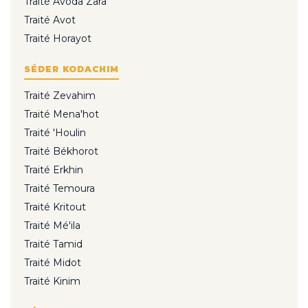
Traité Avoda Zara
Traité Avot
Traité Horayot
SÉDER KODACHIM
Traité Zevahim
Traité Mena'hot
Traité 'Houlin
Traité Békhorot
Traité Erkhin
Traité Temoura
Traité Kritout
Traité Mé'ila
Traité Tamid
Traité Midot
Traité Kinim