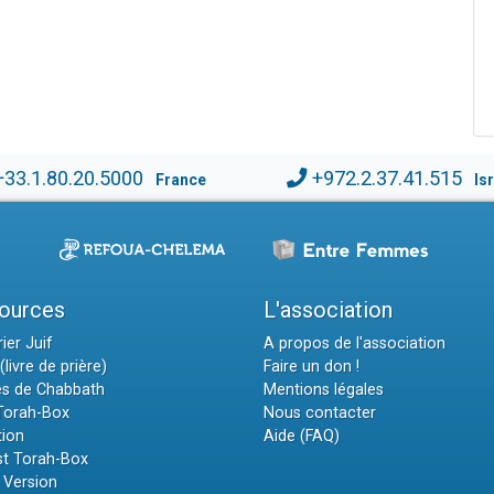
+33.1.80.20.5000
+972.2.37.41.515
France
Is
ources
L'association
ier Juif
A propos de l'association
(livre de prière)
Faire un don !
es de Chabbath
Mentions légales
 Torah-Box
Nous contacter
tion
Aide (FAQ)
t Torah-Box
 Version