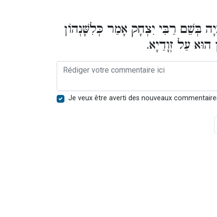
'יָה בְּשֵׁם רַבִּי יִצְחָק אָמַר כְּלִשָּׁנְהוֹן
ּן הוּא עַל זְוָדַיָא
Je veux être averti des nouveaux commentaire