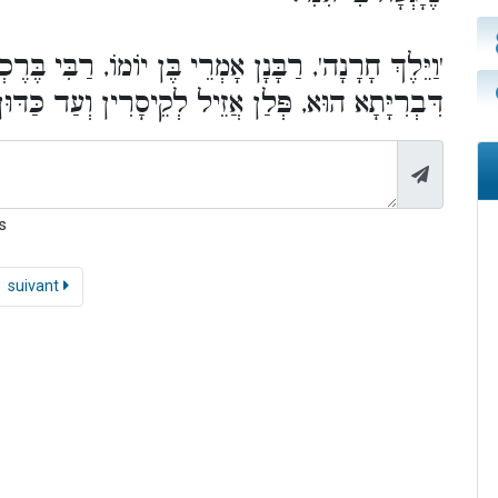
וַיֵּלֶךְ חָרָנָה', רַבָּנָן אָמְרֵי בֶּן יוֹמוֹ, רַבִּי בֶּרֶכְ
דִּבְרִיָּתָא הוּא, פְּלַן אֲזֵיל לְקֵיסָרִין וְעַד כַּדּו.
s
suivant