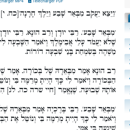
charger MP4
Télécharger PDF
'וַיֵּצֵא יַעֲקֹב מִבְּאֵר שָׁבַע וַיֵּלֶךְ חָרָנָה'[כח, י]
מִבְּאֵר שָׁבַע', רַבִּי יוּדָן וְרַב הוּנָא, רַבִּי יוּדָ
שֶׁלֹא יַעֲמֹד עָלַי אֲבִימֶלֶךְ וְיֹאמַר הִשָּׁבְעָה לִי כְּ
מַשְׁהֶה בְּשִׂמְחַת בָּנַי שִׁבְעָה דוֹרוֹת.
רַב הוּנָא אָמַר מִבְּאֵרָהּ שֶׁל בְּכוֹרָה, אָמַר שֶׁל
הַבְּכוֹרָה וְיֹאמַר לִי כָּךְ הָיִיתָ מְרַמֶּה בִּי וְנוֹט
אוֹתָהּ שְׁבוּעָה, שֶׁנֶּאֱמַר [חיי שרה כה, לג] הִשָּׁ.
מִבְּאֵר שָׁבַע', רַבִּי בֶּרֶכְיָה אָמַר מִבְּאֵרָהּ שֶׁל
וְיֹאמַר לִי כָּךְ הָיִיתָ מְרַמֶּה בִּי וְנוֹטֵל אֶת הַבְּ
שֶׁיָּגְעָה בִּי אִמִּי.