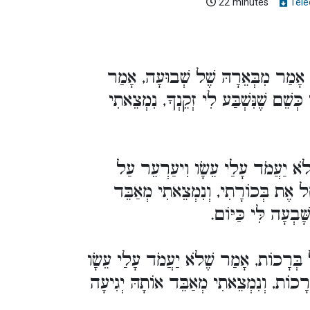
22 minutes
Télé
'ן אָמַר מִבְּאֵרָהּ שֶׁל שְׁבוּעָה, אָמַר
שֵׁם שֶׁנִּשְׁבַּע לִי זְקֵנְךָ, נִמְצֵאתִי
ֹא יַעֲמֹד עָלַי עֵשָׂו וִיעַרְעֵר עַל
ֵל אֶת בְּכוֹרָתִי, וְנִמְצֵאתִי מְאַבֵּד
בְעָה לִּי כַּיּוֹם
' בְּרָכוֹת, אָמַר שֶׁלֹא יַעֲמֹד עָלַי עֵשָׂו
רָכוֹת, וְנִמְצֵאתִי מְאַבֵּד אוֹתָהּ יְגִיעָה