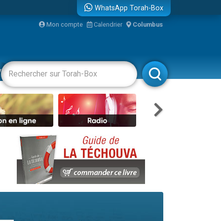
WhatsApp Torah-Box
Mon compte
Calendrier
Columbus
re
vertissements
Livres
Rabbanim
travers le temps
 leur maman
...