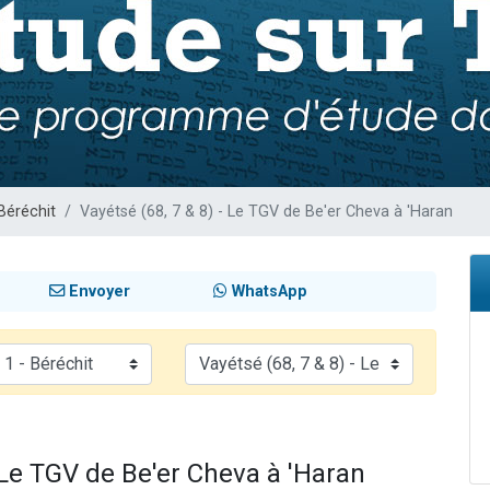
de donner son Maasser
viennent de nous rejoindre sur WhatsApp
viennent de nous rejoindre sur WhatsApp
ient de donner son Maasser
viennent de nous rejoindre sur WhatsApp
Béréchit
Vayétsé (68, 7 & 8) - Le TGV de Be'er Cheva à 'Haran
Envoyer
WhatsApp
- Le TGV de Be'er Cheva à 'Haran