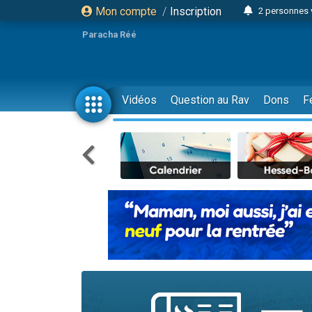
Mon compte
/
Inscription
2 personnes 
3 personnes 
Paracha Réé
2 nouvel
8 personn
4 personn
Vidéos
Question au Rav
Dons
F
Nouvelle émis
61 personnes
39 perso
Il reste 
Ariel vient 
Nathaniel vi
6 personn
2 personn
10 personnes
Il reste 