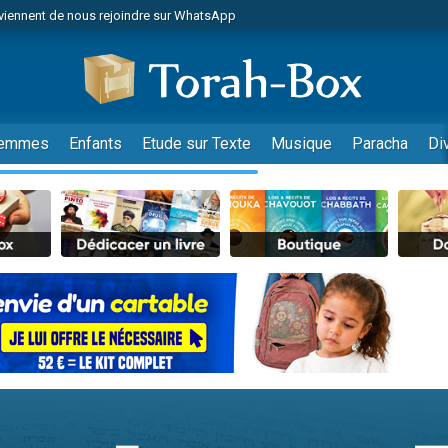
viennent de nous rejoindre sur WhatsApp
viennent de nous rejoindre sur WhatsApp
les musiques dans Torah-Box Music
es viennent de faire un don pour Tsédaka : pauvres d'Israel
es viennent de faire un don pour Diane, 80 ans, dans un appartement insalub
emmes
Enfants
Etude sur Texte
Musique
Paracha
Di
sion radio : Visions de grandeur n°104 : Le Chabbath et le Birkat Hamazone à 
 viennent de demander une bénédiction
nnes viennent de faire un don pour Sauvez la jambe de Yohan
49 places pour étudier en groupe sur Zoom
de donner son Maasser
ent de donner son Maasser
es viennent de faire un don pour 5 enfants déjà orphelins risquent de perdre
es viennent de faire un don pour Reloger Rivka, 6 enfants, victime de violences
 viennent de demander une bénédiction
49 places pour étudier en groupe sur Zoom