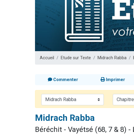
Dovan vient 
2 personnes 
2 personnes 
Malgorzata v
3 personnes 
Accueil
Etude sur Texte
Midrach Rabba
Commenter
Imprimer
Midrach Rabba
Béréchit - Vayétsé (68, 7 & 8) 