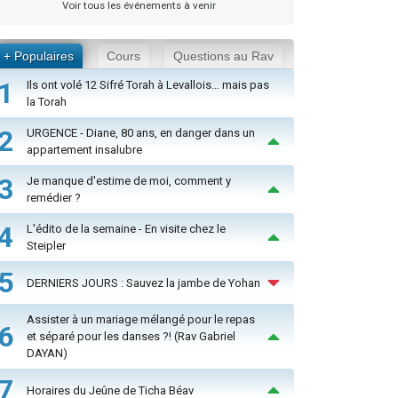
Voir tous les événements à venir
+ Populaires
Cours
Questions au Rav
1
Ils ont volé 12 Sifré Torah à Levallois… mais pas
la Torah
2
URGENCE - Diane, 80 ans, en danger dans un
appartement insalubre
3
Je manque d'estime de moi, comment y
remédier ?
4
L'édito de la semaine - En visite chez le
Steipler
5
DERNIERS JOURS : Sauvez la jambe de Yohan
Assister à un mariage mélangé pour le repas
6
et séparé pour les danses ?! (Rav Gabriel
DAYAN)
7
Horaires du Jeûne de Ticha Béav