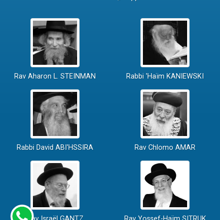
Rav Aharon L. STEINMAN
Rabbi 'Haïm KANIEWSKI
Rabbi David ABI'HSSIRA
Rav Chlomo AMAR
Rav Israël GANTZ
Rav Yossef-Haïm SITRUK