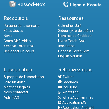
Raccourcis
Ressources
Paracha de la semaine
Calendrier Juif
Fêtes Juives
Sidour (livre de prière)
News
Horaires de Chabbath
Cours Mp3-Vidéo
Livres Torah-Box
Yéchiva Torah-Box
Inscription
Dédicacer un cours
Podcast Torah-Box
English Version
L'association
Retrouvez-nous...
A propos de l'association
Twitter
Faire un don !
Facebook
Mentions légales
YouTube
Nous contacter
WhatsApp
Aide (FAQ)
WhatsApp Femmes
Application iOS
Application Android