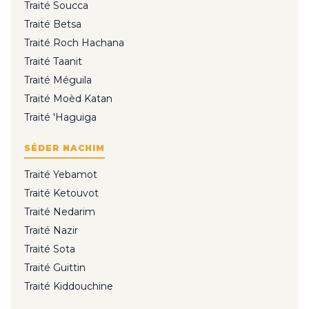
Traité Soucca
Traité Betsa
Traité Roch Hachana
Traité Taanit
Traité Méguila
Traité Moèd Katan
Traité 'Haguiga
SÉDER NACHIM
Traité Yebamot
Traité Ketouvot
Traité Nedarim
Traité Nazir
Traité Sota
Traité Guittin
Traité Kiddouchine