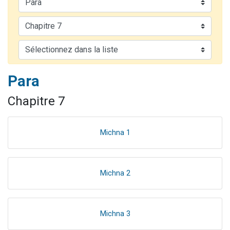
13 personnes viennent de demander une bénédiction
30 personnes viennent de faire un don pour Sauvez la jambe de Yohan
Il reste 49 places pour étudier en groupe sur Zoom
12 nouvelles musiques dans Torah-Box Music
29 personnes viennent de demander une bénédiction
Para
Chapitre 7
Michna 1
Michna 2
Michna 3