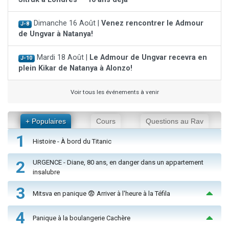
Dimanche 16 Août |
Venez rencontrer le Admour
J-8
de Ungvar à Natanya!
Mardi 18 Août |
Le Admour de Ungvar recevra en
J-10
plein Kikar de Natanya à Alonzo!
Voir tous les événements à venir
+ Populaires
Cours
Questions au Rav
1
Histoire - À bord du Titanic
2
URGENCE - Diane, 80 ans, en danger dans un appartement
insalubre
3
Mitsva en panique 😨 Arriver à l'heure à la Téfila
4
Panique à la boulangerie Cachère