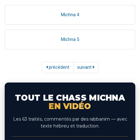
Michna 4
Michna 5
précédent
suivant
TOUT LE CHASS MICHNA
EN VIDÉO
Les 63 traités, commentés par des rabbanim — avec
texte hébreu et traduction.