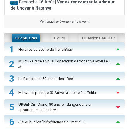
Dimanche 16 Août |
Venez rencontrer le Admour
J-7
de Ungvar à Natanya!
Voir tous les événements à venir
+ Populaires
Cours
Questions au Rav
1
Horaires du Jeûne de Ticha Béav
2
MERCI - Grâce à vous, l'opération de Yohan va avoir lieu
🙏
3
La Paracha en 60 secondes : Réé
4
Mitsva en panique 😨 Arriver à l'heure à la Téfila
5
URGENCE - Diane, 80 ans, en danger dans un
appartement insalubre
6
J'ai oublié les "bénédictions du matin" ?!