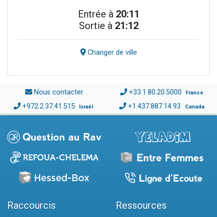
Entrée à
20:11
Sortie à
21:12
Changer de ville
Nous contacter
+33.1.80.20.5000
France
+972.2.37.41.515
+1.437.887.14.93
Israël
Canada
Raccourcis
Ressources