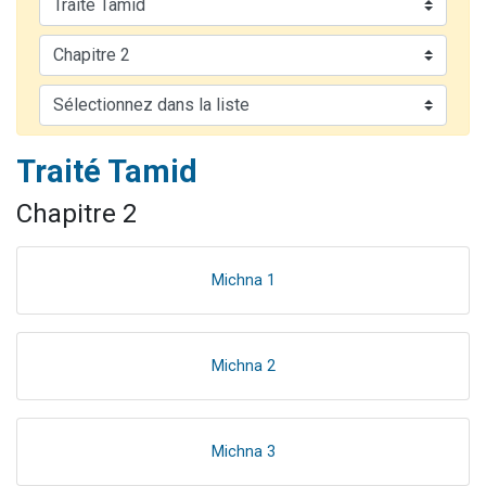
17 personnes viennent de demander une bénédiction
4 personnes viennent de nous rejoindre sur WhatsApp
Il reste 49 places pour étudier en groupe sur Zoom
Eva vient de donner son Maasser
Eli vient de donner son Maasser
Traité Tamid
Chapitre 2
Michna 1
Michna 2
Michna 3