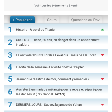
Voir tous les événements à venir
+ Populaires
Cours
Questions au Rav
1
Histoire - À bord du Titanic
2
URGENCE - Diane, 80 ans, en danger dans un appartement
insalubre
3
Ils ont volé 12 Sifré Torah à Levallois… mais pas la Torah
4
L'édito de la semaine - En visite chez le Steipler
5
Je manque d'estime de moi, comment y remédier ?
6
Assister à un mariage mélangé pour le repas et séparé pour
les danses ?! (Rav Gabriel DAYAN)
7
DERNIERS JOURS : Sauvez la jambe de Yohan