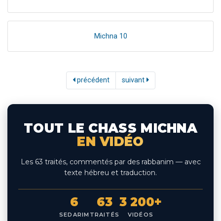
Michna 10
précédent
suivant
TOUT LE CHASS MICHNA
EN VIDÉO
Les 63 traités, commentés par des rabbanim — avec
texte hébreu et traduction.
6
63
3 200+
SEDARIM
TRAITÉS
VIDÉOS