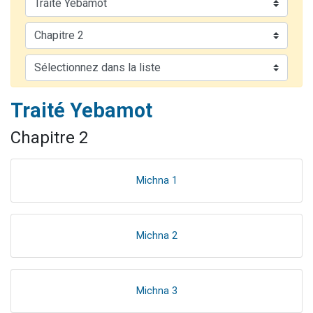
Nouvelle émission radio : Visions de grandeur n°104 : Le Chabbath et le Birkat Hamazone à travers le temps
61 personnes viennent de demander une bénédiction
Ariel vient de donner son Maasser
Il reste 49 places pour étudier en groupe sur Zoom
Eva vient de donner son Maasser
Traité Yebamot
Chapitre 2
Michna 1
Michna 2
Michna 3