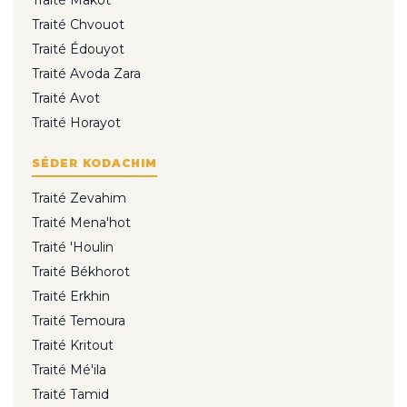
Traité Makot
Traité Chvouot
Traité Édouyot
Traité Avoda Zara
Traité Avot
Traité Horayot
SÉDER KODACHIM
Traité Zevahim
Traité Mena'hot
Traité 'Houlin
Traité Békhorot
Traité Erkhin
Traité Temoura
Traité Kritout
Traité Mé'ila
Traité Tamid