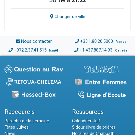
Sortie à
21:22
Changer de ville
Nous contacter
+33.1.80.20.5000
France
+972.2.37.41.515
+1.437.887.14.93
Israël
Canada
Raccourcis
Ressources
Paracha de la semaine
Calendrier Juif
Fêtes Juives
Sidour (livre de prière)
News
Horaires de Chabbath