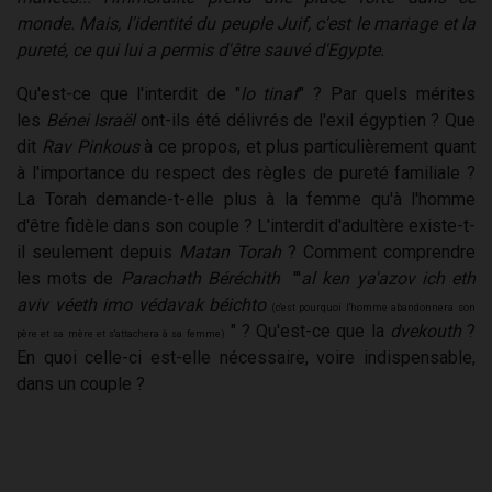
monde. Mais, l'identité du peuple Juif, c'est le mariage et la
pureté, ce qui lui a permis d'être sauvé d'Egypte.
Qu'est-ce que l'interdit de "
lo tinaf
" ? Par quels mérites
les
Bénei Israël
ont-ils été délivrés de l'exil égyptien ? Que
dit
Rav Pinkous
à ce propos, et plus particulièrement quant
à l'importance du respect des règles de pureté familiale ?
La Torah demande-t-elle plus à la femme qu'à l'homme
d'être fidèle dans son couple ? L'interdit d'adultère existe-t-
il seulement depuis
Matan Torah
? Comment comprendre
les mots de
Parachath Béréchith
"'
al ken ya'azov ich eth
aviv véeth imo védavak béichto
(
c'est pourquoi l'homme abandonnera son
" ? Qu'est-ce que la
dvekouth
?
père et sa mère et s'attachera à sa femme)
En quoi celle-ci est-elle nécessaire, voire indispensable,
dans un couple ?