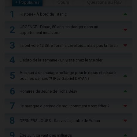
+ Populaires
Cours
Questions au Rav
1
Histoire - À bord du Titanic
2
URGENCE - Diane, 80 ans, en danger dans un
appartement insalubre
3
Ils ont volé 12 Sifré Torah à Levallois… mais pas la Torah
4
L'édito de la semaine - En visite chez le Steipler
5
Assister à un mariage mélangé pour le repas et séparé
pour les danses ?! (Rav Gabriel DAYAN)
6
Horaires du Jeûne de Ticha Béav
7
Je manque d'estime de moi, comment y remédier ?
8
DERNIERS JOURS : Sauvez la jambe de Yohan
9
Être Juif, ça vaut des milliards