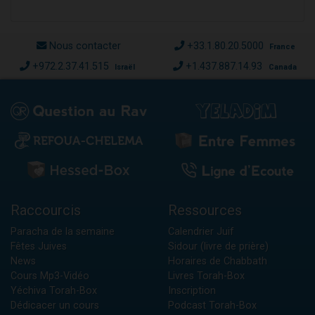
Nous contacter
+33.1.80.20.5000
France
+972.2.37.41.515
+1.437.887.14.93
Israël
Canada
Raccourcis
Ressources
Paracha de la semaine
Calendrier Juif
Fêtes Juives
Sidour (livre de prière)
News
Horaires de Chabbath
Cours Mp3-Vidéo
Livres Torah-Box
Yéchiva Torah-Box
Inscription
Dédicacer un cours
Podcast Torah-Box