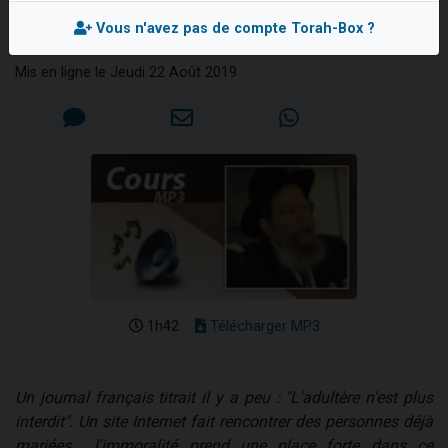
jours...
Il reste 49 places pour étudier en groupe sur Zoom
Vous n'avez pas de compte Torah-Box ?
Rav Fernand KLAPISCH
3 personnes viennent de nous rejoindre sur WhatsApp
Mis en ligne le Jeudi 22 Août 2019
2 personnes viennent de nous rejoindre sur WhatsApp
2 nouvelles musiques dans Torah-Box Music
6 personnes viennent de nous rejoindre sur WhatsApp
1h42
Télécharger MP3
Un journal français titrait il y a peu : "L'adultère n'est plus
interdit". Un site Internet fait rencontrer des personnes déjà
mariées... l'immoralité prend une place forte dans ce