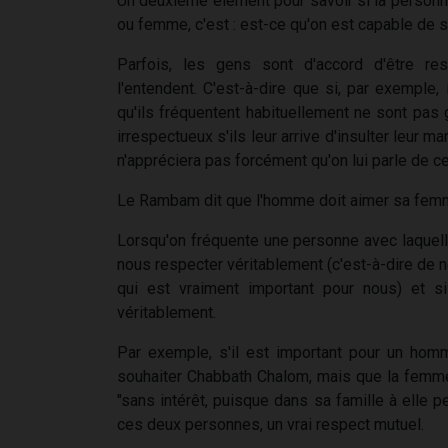
Un deuxième élément pour savoir si la personne 
ou femme, c'est : est-ce qu'on est capable de
Parfois, les gens sont d'accord d'être 
l'entendent. C'est-à-dire que si, par exemple, 
qu'ils fréquentent habituellement ne sont pas 
irrespectueux s'ils leur arrive d'insulter leur m
n'appréciera pas forcément qu'on lui parle de ce
Le Rambam dit que l'homme doit aimer sa fem
Lorsqu'on fréquente une personne avec laquelle 
nous respecter véritablement (c'est-à-dire de n
qui est vraiment important pour nous) et 
véritablement.
Par exemple, s'il est important pour un hom
souhaiter Chabbath Chalom, mais que la femme 
"sans intérêt, puisque dans sa famille à elle pe
ces deux personnes, un vrai respect mutuel.