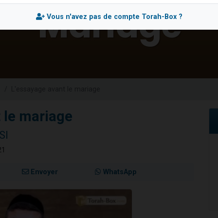
 viennent de demander une bénédiction
Vous n'avez pas de compte Torah-Box ?
nnes viennent de faire un don pour Sauvez la jambe de Yohan
49 places pour étudier en groupe sur Zoom
lles musiques dans Torah-Box Music
 viennent de demander une bénédiction
e
L'essayage avant le mariage
 le mariage
SI
21
Envoyer
WhatsApp