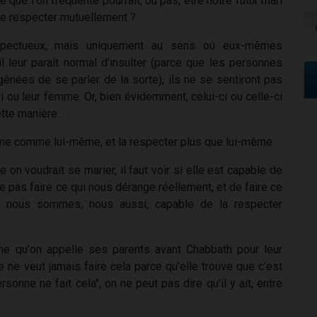
que l'on fréquente pourrait, ou pas, être notre futur mari
 se respecter mutuellement ?
respectueux, mais uniquement au sens où eux-mêmes
il leur paraît normal d'insulter (parce que les personnes
gênées de se parler de la sorte), ils ne se sentiront pas
ari ou leur femme. Or, bien évidemment, celui-ci ou celle-ci
tte manière...
me comme lui-même, et la respecter plus que lui-même.
on voudrait se marier, il faut voir si elle est capable de
e pas faire ce qui nous dérange réellement, et de faire ce
si nous sommes, nous aussi, capable de la respecter
me qu'on appelle ses parents avant Chabbath pour leur
ne veut jamais faire cela parce qu'elle trouve que c'est
rsonne ne fait cela", on ne peut pas dire qu'il y ait, entre