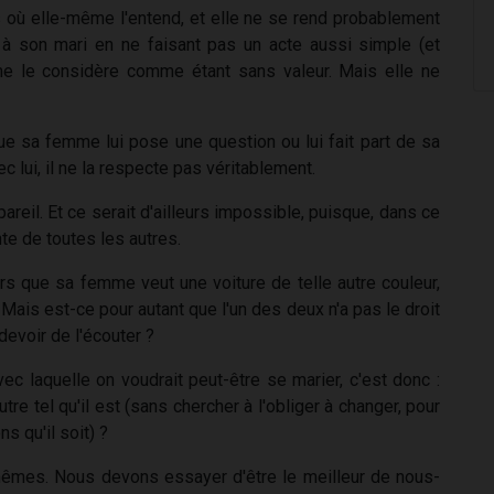
où elle-même l'entend, et elle ne se rend probablement
e à son mari en ne faisant pas un acte aussi simple (et
ême le considère comme étant sans valeur. Mais elle ne
e sa femme lui pose une question ou lui fait part de sa
c lui, il ne la respecte pas véritablement.
reil. Et ce serait d'ailleurs impossible, puisque, dans ce
te de toutes les autres.
ors que sa femme veut une voiture de telle autre couleur,
ais est-ce pour autant que l'un des deux n'a pas le droit
 devoir de l'écouter ?
c laquelle on voudrait peut-être se marier, c'est donc :
re tel qu'il est (sans chercher à l'obliger à changer, pour
s qu'il soit) ?
mêmes. Nous devons essayer d'être le meilleur de nous-