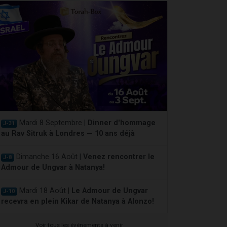
Mardi 8 Septembre |
Dinner d'hommage
J-31
au Rav Sitruk à Londres — 10 ans déjà
Dimanche 16 Août |
Venez rencontrer le
J-8
Admour de Ungvar à Natanya!
Mardi 18 Août |
Le Admour de Ungvar
J-10
recevra en plein Kikar de Natanya à Alonzo!
Voir tous les événements à venir