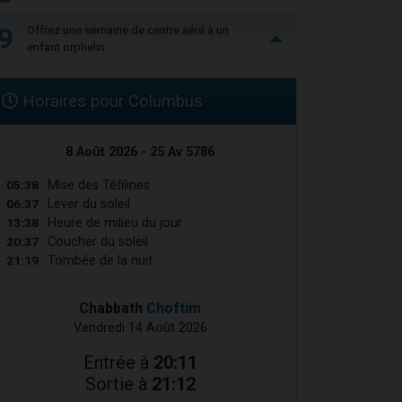
9
Offrez une semaine de centre aéré à un
enfant orphelin
Horaires pour Columbus
8 Août 2026 - 25 Av 5786
05:38
Mise des Téfilines
06:37
Lever du soleil
13:38
Heure de milieu du jour
20:37
Coucher du soleil
21:19
Tombée de la nuit
Chabbath
Choftim
Vendredi 14 Août 2026
Entrée à
20:11
Sortie à
21:12