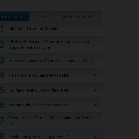
+ Populaires
Cours
Questions au Rav
1
Histoire - À bord du Titanic
2
URGENCE - Diane, 80 ans, en danger dans un
appartement insalubre
3
Mitsva en panique 😨 Arriver à l'heure à la Téfila
4
Panique à la boulangerie Cachère
5
La Paracha en 60 secondes : Réé
6
Horaires du Jeûne de Ticha Béav
7
Résumé de la Paracha Réé en animation Vidéo
IA
8
Avaler son propre sang, permis ?