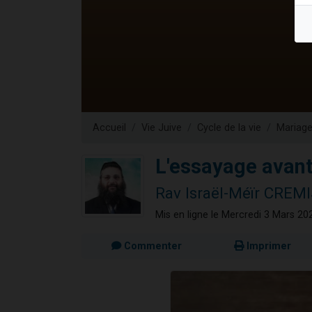
13 personnes
30 perso
Il reste 
12 nouve
29 personnes
Accueil
Vie Juive
Cycle de la vie
Mariag
L'essayage avant
Rav Israël-Méïr CREMI
Mis en ligne le Mercredi 3 Mars 20
Commenter
Imprimer