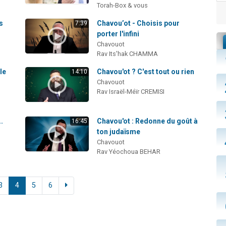
Torah-Box & vous
s
Chavou’ot - Choisis pour
7:39
porter l'infini
Chavouot
Rav Its'hak CHAMMA
le
Chavou'ot ? C'est tout ou rien
14:10
Chavouot
Rav Israël-Méïr CREMISI
.
Chavou'ot : Redonne du goût à
16:45
ton judaïsme
Chavouot
Rav Yéochoua BEHAR
3
4
5
6