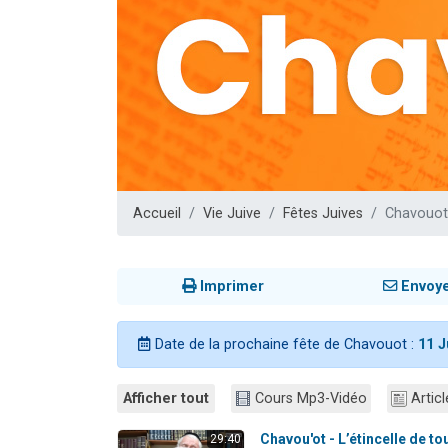
3 personnes 
2 nouvel
8 personn
Nouvelle émis
4 personnes 
Accueil
Vie Juive
Fêtes Juives
Chavouot
Imprimer
Envoy
Date de la prochaine fête de Chavouot :
11 J
Afficher tout
Cours Mp3-Vidéo
Articl
Chavou'ot - L’étincelle de to
29:40