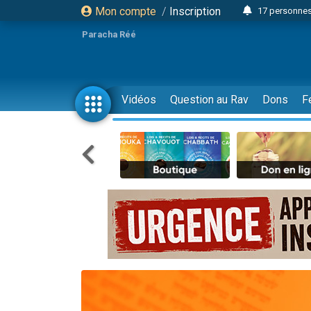
Mon compte
/
Inscription
17 personnes
Il reste 
Paracha Réé
23 person
Eva vient de
4 personnes 
Vidéos
Question au Rav
Dons
F
3 personnes 
Odaya vient 
3 personn
2 personnes 
13 personnes
Il reste 
30 perso
12 nouve
3 personnes 
2 personnes 