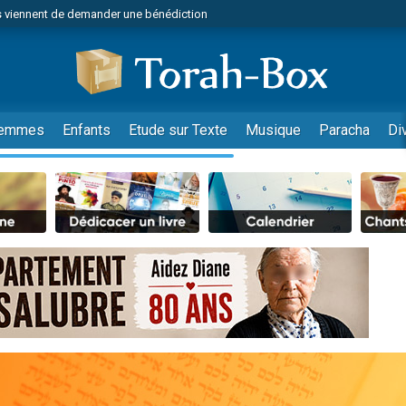
 viennent de demander une bénédiction
49 places pour étudier en groupe sur Zoom
nes viennent de faire un don pour Diane, 80 ans, dans un appartement insalu
 donner son Maasser
viennent de nous rejoindre sur WhatsApp
emmes
Enfants
Etude sur Texte
Musique
Paracha
Di
viennent de nous rejoindre sur WhatsApp
de donner son Maasser
es viennent de faire un don pour 5 jours de vacances aux Orphelins
viennent de nous rejoindre sur WhatsApp
 viennent de demander une bénédiction
49 places pour étudier en groupe sur Zoom
nnes viennent de faire un don pour Sauvez la jambe de Yohan
lles musiques dans Torah-Box Music
viennent de nous rejoindre sur WhatsApp
viennent de nous rejoindre sur WhatsApp