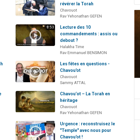
révérer la Torah
Chavouot
Rav Yehonathan GEFEN
Lecture des 10
8:53
commandements : assis ou
debout ?
Halakha Time
Rav Emmanuel BENSIMON
ah
Les fêtes en questions -
Chavou'ot
Chavouot
Sammy ATTAL
e
Chavou’ot – La Torah en
héritage
Chavouot
Rav Yehonathan GEFEN
Urgence : reconstruisez le
"Temple" avec nous pour
Chavou'ot !