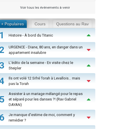
Voir tous les événements à venir
+ Populaires
Cours
Questions au Rav
1
Histoire - À bord du Titanic
2
URGENCE - Diane, 80 ans, en danger dans un
appartement insalubre
3
L'édito de la semaine - En visite chez le
Steipler
4
Ils ont volé 12 Sifré Torah à Levallois… mais
pas la Torah
Assister à un mariage mélangé pour le repas
5
et séparé pour les danses ?! (Rav Gabriel
DAYAN)
6
Je manque d'estime de moi, comment y
remédier ?