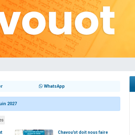
viennent de nous rejoindre sur WhatsApp
les musiques dans Torah-Box Music
es viennent de faire un don pour Tsédaka : pauvres d'Israel
sion radio : Visions de grandeur n°104 : Le Chabbath et le Birkat Hamazone à 
viennent de nous rejoindre sur WhatsApp
er
WhatsApp
uin 2027
es
ut
Chavou'ot doit nous faire