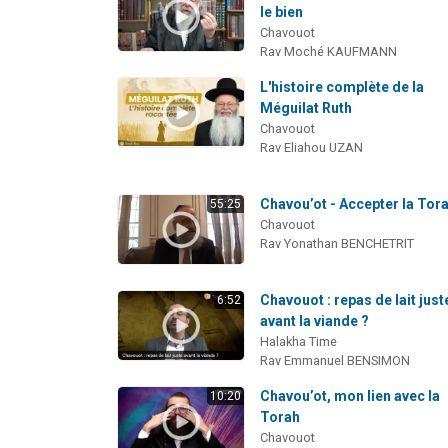
le bien
Chavouot
Rav Moché KAUFMANN
L'histoire complète de la
Méguilat Ruth
Chavouot
Rav Eliahou UZAN
Chavou’ot - Accepter la Tor
55:25
Chavouot
Rav Yonathan BENCHETRIT
Chavouot : repas de lait just
6:52
avant la viande ?
Halakha Time
Rav Emmanuel BENSIMON
Chavou’ot, mon lien avec la
10:20
Torah
Chavouot