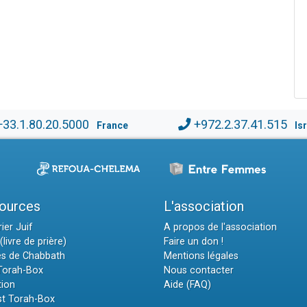
+33.1.80.20.5000
+972.2.37.41.515
France
Is
ources
L'association
ier Juif
A propos de l'association
(livre de prière)
Faire un don !
es de Chabbath
Mentions légales
 Torah-Box
Nous contacter
tion
Aide (FAQ)
t Torah-Box