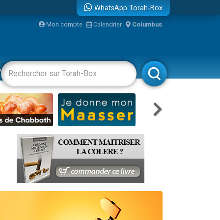
WhatsApp Torah-Box
Mon compte
Calendrier
Columbus
bre
vertissements
Livres
Rabbanim