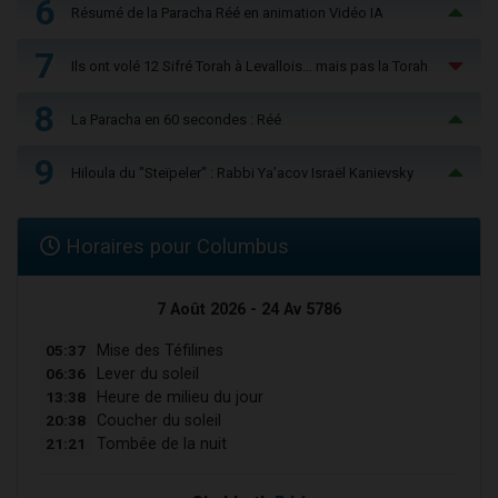
6
Résumé de la Paracha Réé en animation Vidéo IA
7
Ils ont volé 12 Sifré Torah à Levallois… mais pas la Torah
8
La Paracha en 60 secondes : Réé
9
Hiloula du "Steïpeler" : Rabbi Ya’acov Israël Kanievsky
Horaires pour Columbus
7 Août 2026 - 24 Av 5786
05:37
Mise des Téfilines
06:36
Lever du soleil
13:38
Heure de milieu du jour
20:38
Coucher du soleil
21:21
Tombée de la nuit