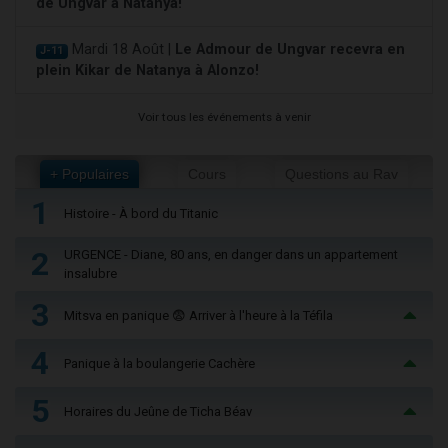
de Ungvar à Natanya!
Mardi 18 Août |
Le Admour de Ungvar recevra en
J-11
plein Kikar de Natanya à Alonzo!
Voir tous les événements à venir
+ Populaires
Cours
Questions au Rav
1
Histoire - À bord du Titanic
2
URGENCE - Diane, 80 ans, en danger dans un appartement
insalubre
3
Mitsva en panique 😨 Arriver à l'heure à la Téfila
4
Panique à la boulangerie Cachère
5
Horaires du Jeûne de Ticha Béav