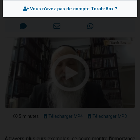
Rav Elie DREYFUS
Il reste 49 places pour étudier en groupe sur Zoom
Vous n'avez pas de compte Torah-Box ?
Mis en ligne le Dimanche 8 Mai 2022
12 nouvelles musiques dans Torah-Box Music
3 personnes viennent de nous rejoindre sur WhatsApp
2 personnes viennent de nous rejoindre sur WhatsApp
2 personnes viennent de nous rejoindre sur WhatsApp
5 minutes
Télécharger MP4
Télécharger MP3
À travers plusieurs exemples, ce cours montre l'importance