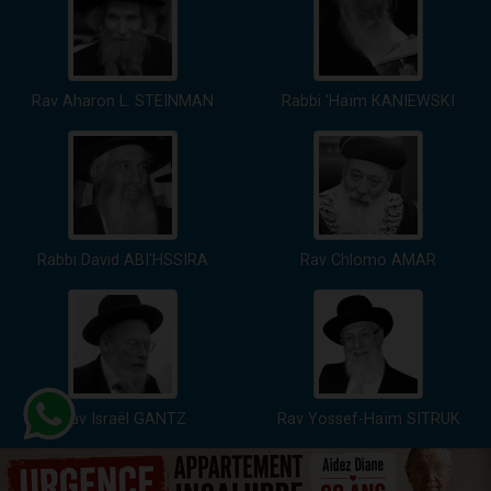
Rav Aharon L. STEINMAN
Rabbi 'Haïm KANIEWSKI
Rabbi David ABI'HSSIRA
Rav Chlomo AMAR
Rav Israël GANTZ
Rav Yossef-Haïm SITRUK