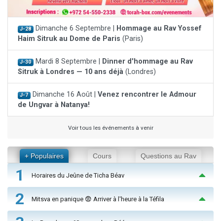
Dimanche 6 Septembre |
Hommage au Rav Yossef
J-28
Haim Sitruk au Dome de Paris
(Paris)
Mardi 8 Septembre |
Dinner d'hommage au Rav
J-30
Sitruk à Londres — 10 ans déjà
(Londres)
Dimanche 16 Août |
Venez rencontrer le Admour
J-7
de Ungvar à Natanya!
Voir tous les événements à venir
+ Populaires
Cours
Questions au Rav
1
Horaires du Jeûne de Ticha Béav
2
Mitsva en panique 😨 Arriver à l'heure à la Téfila