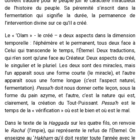
doivent traduire pour le peuple juif le caractère miraculeux
de l’histoire du peuple. Sa pérennité s’inscrit dans la
fermentation qui signifie la
durée
, la permanence de
l’intervention divine sur ce qu’Il a créé.
Le « ’Olam » - le créé – a deux aspects dans la dimension
temporelle : l’éphémère et le permanent, tous deux face à
Celui qui transcende le temps, l’Éternel. Deux traductions,
qui n’en sont qu’une face au Créateur. Deux aspects du créé,
le singulier et le pluriel. Les deux sont des miracles, mais
l’un apparaît sous une forme courte (le miracle), et l’autre
apparaît sous une forme longue (c’est l’aspect naturel,
fermentation).
Pessa’h
doit nous donner cette leçon, sous la
forme du pain azyme, et l’autre, c’est la nature qui est,
clairement, la création du Tout-Puissant.
Pessa’h
est le
temps de la « vérification » où est le bien et où est le mal.
Dans le texte de la
Haggada
sur les quatre fils, on renvoie
le
Racha
’ (l’impie), qui représente le refus de l’Éternel. On
enseigne au ‘
Hakham
qu’il doit rester toute l’année avec le