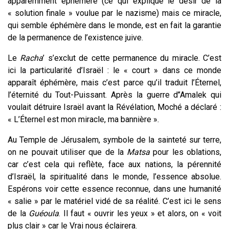
apparemment éphémère (ce qui explique le désir de la
« solution finale » voulue par le nazisme) mais ce miracle,
qui semble éphémère dans le monde, est en fait la garantie
de la permanence de l’existence juive.
Le
Racha
’ s’exclut de cette
permanence
du miracle. C’est
ici la particularité d’Israël : le « court » dans ce monde
apparaît éphémère, mais c’est parce qu’il traduit l’Éternel,
l’éternité du Tout-Puissant. Après la guerre d’’Amalek qui
voulait détruire Israël avant la Révélation, Moché a déclaré :
« L’Éternel est mon miracle, ma bannière ».
Au Temple de Jérusalem, symbole de la sainteté sur terre,
on ne pouvait utiliser que de la
Matsa
pour les oblations,
car c’est cela qui reflète, face aux nations, la pérennité
d’Israël, la spiritualité dans le monde, l’
essence
absolue.
Espérons voir cette essence reconnue, dans une humanité
« salie » par le matériel vidé de sa réalité. C’est ici le sens
de la
Guéoula
. Il faut « ouvrir les yeux » et alors, on « voit
plus clair » car le Vrai nous éclairera.