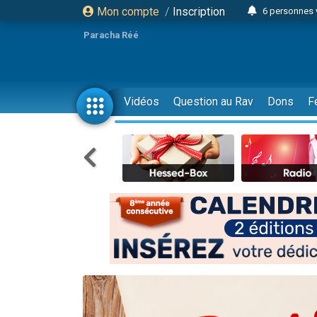
Mon compte
/
Inscription
6 personnes 
4 personn
Paracha Réé
2 personn
17 personnes
4 personnes 
Vidéos
Question au Rav
Dons
F
Il reste 
23 person
Eva vient de
4 personnes 
3 personnes 
3 personn
Odaya vient 
13 personnes
2 personnes 
30 perso