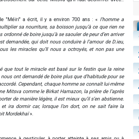
"Méïri" a écrit, il y a environ 700 ans : «
l’homme a
ultiplier sa nourriture, sa boisson jusqu’à ce que rien ne
pas ordonné de boire jusqu’à se saouler de peur d’en arriver
est demandée, qui doit nous conduire à l’amour de D.ieu,
 tous les miracles qu’Il nous a octroyés, et non pas une
 que tout le miracle est basé sur le festin que la reine
, nous ont demandé de boire plus que d’habitude pour se
accordé. Cependant, chaque homme se connaît lui-même
r une Mitsva comme le Birkat Hamazon, la prière de l’après
orter de manière légère, il est mieux qu’il s’en abstienne.
 ira dormir car, lorsque l’on dort, on ne sait faire la
oit Mordekhaï
».
mmence à gesticuler, à porter atteinte à ses amis ou à