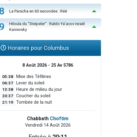
8
La Paracha en 60 secondes : Réé
9
Hiloula du "Steïpeler" : Rabbi Ya’acov Israël
Kanievsky
Horaires pour Columbus
8 Août 2026 - 25 Av 5786
05:38
Mise des Téfilines
06:37
Lever du soleil
13:38
Heure de milieu du jour
20:37
Coucher du soleil
21:19
Tombée de la nuit
Chabbath
Choftim
Vendredi 14 Août 2026