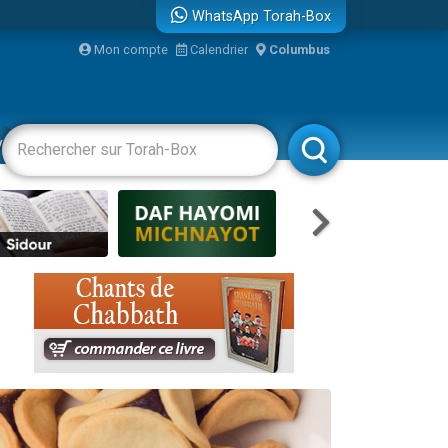
WhatsApp Torah-Box
...
Mon compte
Calendrier
Columbus
vertissements
Livres
Rabbanim
bre