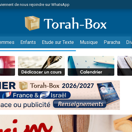
viennent de nous rejoindre sur WhatsApp
es viennent de faire un don pour Reloger Rivka, 6 enfants, victime de violences
es viennent de faire un don pour 1 Journée de Vacances Pour les Enfants
 viennent de demander une bénédiction
viennent de nous rejoindre sur WhatsApp
emmes
Enfants
Etude sur Texte
Musique
Paracha
Di
49 places pour étudier en groupe sur Zoom
nes viennent de faire un don pour Diane, 80 ans, dans un appartement insalu
 donner son Maasser
viennent de nous rejoindre sur WhatsApp
viennent de nous rejoindre sur WhatsApp
es viennent de faire un don pour 5 jours de vacances aux Orphelins
de donner son Maasser
 viennent de demander une bénédiction
viennent de nous rejoindre sur WhatsApp
nnes viennent de faire un don pour Sauvez la jambe de Yohan