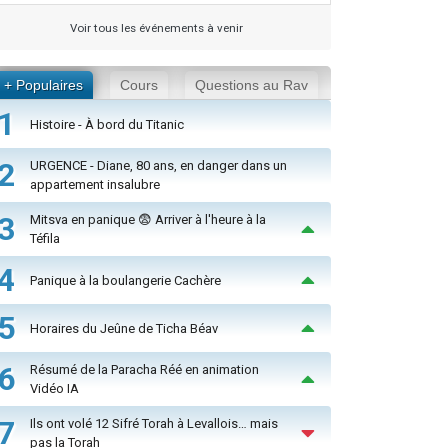
Voir tous les événements à venir
+ Populaires
Cours
Questions au Rav
1
Histoire - À bord du Titanic
2
URGENCE - Diane, 80 ans, en danger dans un
appartement insalubre
3
Mitsva en panique 😨 Arriver à l'heure à la
Téfila
4
Panique à la boulangerie Cachère
5
Horaires du Jeûne de Ticha Béav
6
Résumé de la Paracha Réé en animation
Vidéo IA
7
Ils ont volé 12 Sifré Torah à Levallois… mais
pas la Torah