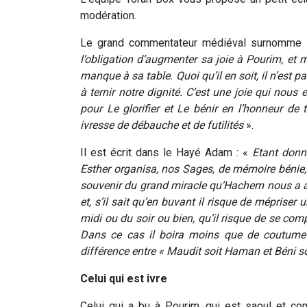
modération.
Le grand commentateur médiéval surnomme le 
l’obligation d’augmenter sa joie à Pourim, et m
manque à sa table. Quoi qu’il en soit, il n’est 
à ternir notre dignité.
C’est une joie qui nous 
pour Le glorifier et Le bénir en l’honneur de
ivresse de débauche et de futilités
».
Il est écrit dans le Hayé Adam : «
Etant donné
Esther organisa, nos Sages, de mémoire bénie
souvenir du grand miracle qu’Hachem nous a 
et, s’il sait qu’en buvant il risque de méprise
midi ou du soir ou bien, qu’il risque de se comp
Dans ce cas il boira moins que de coutume et
différence entre « Maudit soit Haman et Béni s
Celui qui est ivre
Celui qui a bu à Pourim, qui est saoul et co