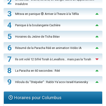
2
insalubre
3
Mitsva en panique 😨 Arriver à l'heure à la Téfila
4
Panique à la boulangerie Cachère
5
Horaires du Jeûne de Ticha Béav
6
Résumé de la Paracha Réé en animation Vidéo IA
7
Ils ont volé 12 Sifré Torah à Levallois… mais pas la Torah
8
La Paracha en 60 secondes : Réé
9
Hiloula du "Steïpeler" : Rabbi Ya’acov Israël Kanievsky
Horaires pour Columbus