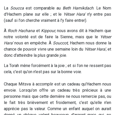
La
Soucca
est comparable au
Beth Hamikdach
. Le Nom
d'Hachem plane sur elle ; et le
Yétser Hara'
n'y entre pas
(sauf si l'on cherche vraiment à l'y faire entrer).
À
Roch Hachana
et
Kippour,
nous avons dit à Hachem que
notre volonté est de faire la Sienne, mais que le
Yétser
Hara'
nous en empêche. À
Souccot
, Hachem nous donne la
chance de pouvoir vivre une semaine loin du
Yétser Hara'
, et
donc d'atteindre la plus grande joie.
La Torah mène forcément à la joie ; et si l'on ne ressent pas
cela, c'est qu'on n'est pas sur la bonne voie.
Chaque Mitsva à accomplir est un cadeau qu'Hachem nous
envoie. Lorsqu'on offre un cadeau très précieux à une
personne mais que cette dernière ne nous remercie pas, ou
le fait très brièvement et froidement, c'est qu'elle n'en
apprécie pas la valeur. Comme un enfant auquel on aurait
donné un chèque valant beaucoup d'argent mais qui, ne