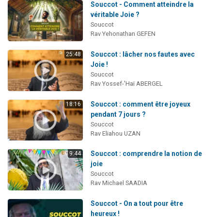
Souccot - Comment atteindre la
véritable Joie ?
Souccot
Rav Yehonathan GEFEN
Souccot : lâcher nos fautes avec
25:48
Joie !
Souccot
Rav Yossef-'Haï ABERGEL
Souccot : comment être joyeux
18:16
pendant 7 jours ?
Souccot
Rav Eliahou UZAN
Souccot : comprendre la notion de
9:44
joie
Souccot
Rav Michael SAADIA
Souccot - On a tout pour être
heureux !