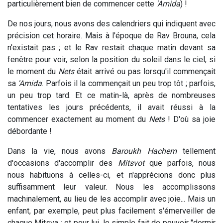
particulièrement bien de commencer cette
'Amida
) !
De nos jours, nous avons des calendriers qui indiquent avec
précision cet horaire. Mais à l'époque de Rav Brouna, cela
n'existait pas ; et le Rav restait chaque matin devant sa
fenêtre pour voir, selon la position du soleil dans le ciel, si
le moment du
Nets
était arrivé ou pas lorsqu'il commençait
sa
'Amida
. Parfois il la commençait un peu trop tôt ; parfois,
un peu trop tard. Et ce matin-là, après de nombreuses
tentatives les jours précédents, il avait réussi à la
commencer exactement au moment du
Nets
! D'où sa joie
débordante !
Dans la vie, nous avons
Baroukh Hachem
tellement
d'occasions d'accomplir des
Mitsvot
que parfois, nous
nous habituons à celles-ci, et n'apprécions donc plus
suffisamment leur valeur. Nous les accomplissons
machinalement, au lieu de les accomplir avec joie... Mais un
enfant, par exemple, peut plus facilement s'émerveiller de
chaque Mitsva ; et pour lui, le simple fait de pouvoir "dormir