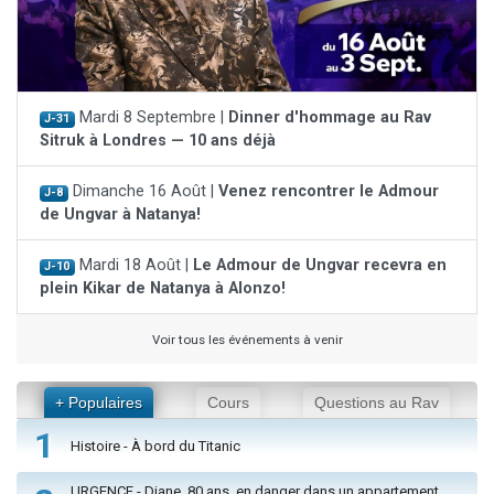
Mardi 8 Septembre |
Dinner d'hommage au Rav
J-31
Sitruk à Londres — 10 ans déjà
Dimanche 16 Août |
Venez rencontrer le Admour
J-8
de Ungvar à Natanya!
Mardi 18 Août |
Le Admour de Ungvar recevra en
J-10
plein Kikar de Natanya à Alonzo!
Voir tous les événements à venir
+ Populaires
Cours
Questions au Rav
1
Histoire - À bord du Titanic
URGENCE - Diane, 80 ans, en danger dans un appartement