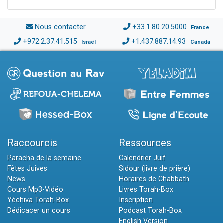
Nous contacter
+33.1.80.20.5000
France
+972.2.37.41.515
+1.437.887.14.93
Israël
Canada
Raccourcis
Ressources
Paracha de la semaine
Calendrier Juif
Fêtes Juives
Sidour (livre de prière)
News
Horaires de Chabbath
Cours Mp3-Vidéo
Livres Torah-Box
Yéchiva Torah-Box
Inscription
Dédicacer un cours
Podcast Torah-Box
English Version