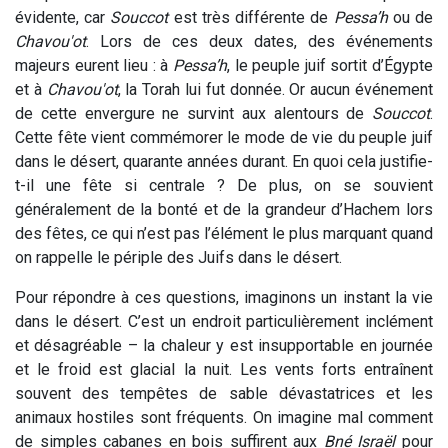
évidente, car
Souccot
est très différente de
Pessa’h
ou de
Chavou'ot
. Lors de ces deux dates, des événements
majeurs eurent lieu : à
Pessa’h
, le peuple juif sortit d’Égypte
et à
Chavou'ot
, la Torah lui fut donnée. Or aucun événement
de cette envergure ne survint aux alentours de
Souccot
.
Cette fête vient commémorer le mode de vie du peuple juif
dans le désert, quarante années durant. En quoi cela justifie-
t-il une fête si centrale ? De plus, on se souvient
généralement de la bonté et de la grandeur d’Hachem lors
des fêtes, ce qui n’est pas l’élément le plus marquant quand
on rappelle le périple des Juifs dans le désert.
Pour répondre à ces questions, imaginons un instant la vie
dans le désert. C’est un endroit particulièrement inclément
et désagréable – la chaleur y est insupportable en journée
et le froid est glacial la nuit. Les vents forts entraînent
souvent des tempêtes de sable dévastatrices et les
animaux hostiles sont fréquents. On imagine mal comment
de simples cabanes en bois suffirent aux
Bné Israël
pour