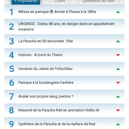
+ Populaires
Cours
Questions au Rav
1
Mitsva en panique 😨 Arriver à l'heure à la Téfila
2
URGENCE - Diane, 80 ans, en danger dans un appartement
insalubre
3
La Paracha en 60 secondes : Réé
4
Histoire - À bord du Titanic
5
Horaires du Jeûne de Ticha Béav
6
Panique à la boulangerie Cachère
7
Avaler son propre sang, permis ?
8
Résumé de la Paracha Réé en animation Vidéo IA
9
Synthèse de la Paracha et de la Haftara de Reé