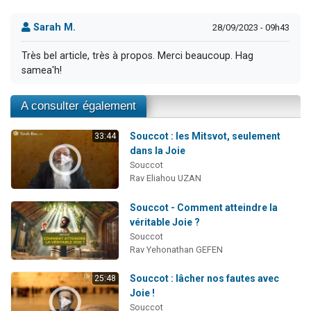
Sarah M.
28/09/2023 - 09h43
Très bel article, très à propos. Merci beaucoup. Hag
samea'h!
A consulter également
Souccot : les Mitsvot, seulement
33:44
dans la Joie
Souccot
Rav Eliahou UZAN
Souccot - Comment atteindre la
véritable Joie ?
Souccot
Rav Yehonathan GEFEN
Souccot : lâcher nos fautes avec
25:48
Joie !
Souccot