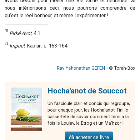
avons besoin pour mener une vie saine et heureuse. Si
nous intériorisons ceci, nous pourrons comprendre ce
qu’est le réel bonheur, et même l’expérimenter !
[1]
Pirké Avot
, 4:1.
[2]
Impact
, Kaplan, p. 163-164.
Rav Yehonathan GEFEN
- © Torah-Box
Hocha'anot de Souccot
Un fascicule clair et concis qui regroupe,
pour chaque jour, les Hocha'anot. Fini le
casse-tête de savoir comment tenir à la
fois le Loulav, le Etrog et un Ma'hzor !
acheter ce livre