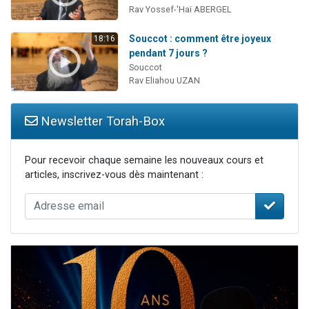
Rav Yossef-'Haï ABERGEL
Souccot : comment être joyeux
18:16
pendant 7 jours ?
Souccot
Rav Eliahou UZAN
Newsletter Torah-Box
Pour recevoir chaque semaine les nouveaux cours et
articles, inscrivez-vous dès maintenant :