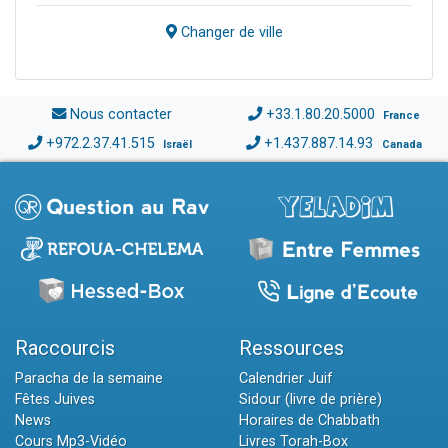
Changer de ville
Nous contacter
+33.1.80.20.5000
France
+972.2.37.41.515
+1.437.887.14.93
Israël
Canada
Raccourcis
Ressources
Paracha de la semaine
Calendrier Juif
Fêtes Juives
Sidour (livre de prière)
News
Horaires de Chabbath
Cours Mp3-Vidéo
Livres Torah-Box