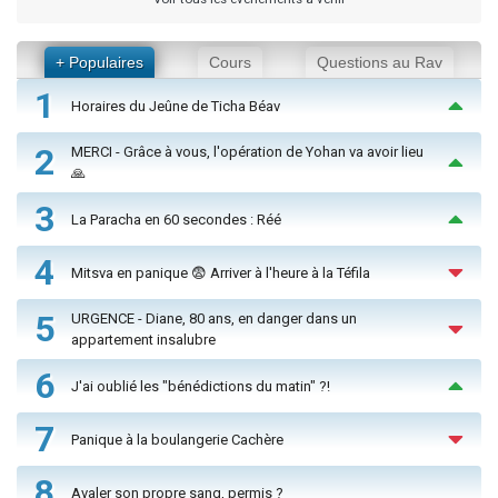
+ Populaires
Cours
Questions au Rav
1
Horaires du Jeûne de Ticha Béav
2
MERCI - Grâce à vous, l'opération de Yohan va avoir lieu
🙏
3
La Paracha en 60 secondes : Réé
4
Mitsva en panique 😨 Arriver à l'heure à la Téfila
5
URGENCE - Diane, 80 ans, en danger dans un
appartement insalubre
6
J'ai oublié les "bénédictions du matin" ?!
7
Panique à la boulangerie Cachère
8
Avaler son propre sang, permis ?