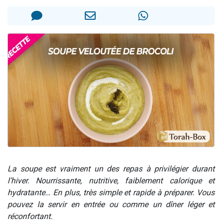
17 personnes viennent de demander une bénédiction
4 personnes viennent de nous rejoindre sur WhatsApp
Il reste 49 places pour étudier en groupe sur Zoom
Eva vient de donner son Maasser
Eli vient de donner son Maasser
La soupe est vraiment un des repas à privilégier durant
l’hiver. Nourrissante, nutritive, faiblement calorique et
hydratante… En plus, très simple et rapide à préparer. Vous
pouvez la servir en entrée ou comme un dîner léger et
réconfortant.