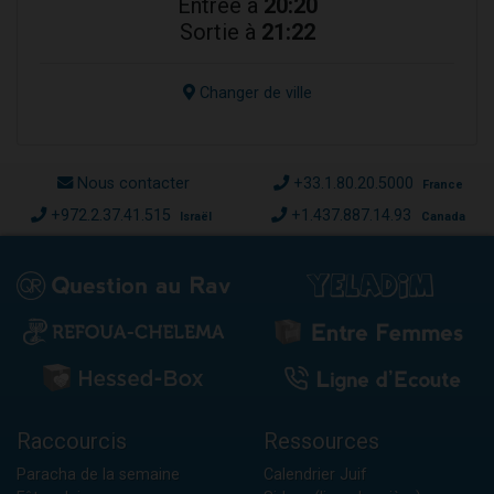
Entrée à
20:20
Sortie à
21:22
Changer de ville
Nous contacter
+33.1.80.20.5000
France
+972.2.37.41.515
+1.437.887.14.93
Israël
Canada
Raccourcis
Ressources
Paracha de la semaine
Calendrier Juif