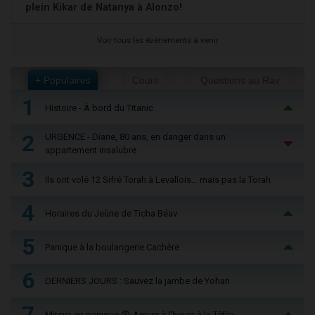
plein Kikar de Natanya à Alonzo!
Voir tous les événements à venir
+ Populaires
Cours
Questions au Rav
1
Histoire - À bord du Titanic
2
URGENCE - Diane, 80 ans, en danger dans un
appartement insalubre
3
Ils ont volé 12 Sifré Torah à Levallois… mais pas la Torah
4
Horaires du Jeûne de Ticha Béav
5
Panique à la boulangerie Cachère
6
DERNIERS JOURS : Sauvez la jambe de Yohan
7
Mitsva en panique 😨 Arriver à l'heure à la Téfila