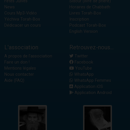
Fêtes Juives
Sidour (livre de prière)
News
Horaires de Chabbath
Cours Mp3-Vidéo
Livres Torah-Box
Yéchiva Torah-Box
Inscription
Dédicacer un cours
Podcast Torah-Box
English Version
L'association
Retrouvez-nous...
A propos de l'association
Twitter
Faire un don !
Facebook
Mentions légales
YouTube
Nous contacter
WhatsApp
Aide (FAQ)
WhatsApp Femmes
Application iOS
Application Android