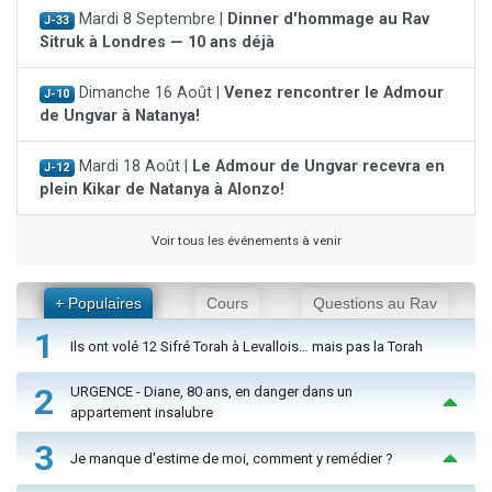
Mardi 8 Septembre |
Dinner d'hommage au Rav
J-33
Sitruk à Londres — 10 ans déjà
Dimanche 16 Août |
Venez rencontrer le Admour
J-10
de Ungvar à Natanya!
Mardi 18 Août |
Le Admour de Ungvar recevra en
J-12
plein Kikar de Natanya à Alonzo!
Voir tous les événements à venir
+ Populaires
Cours
Questions au Rav
1
Ils ont volé 12 Sifré Torah à Levallois… mais pas la Torah
2
URGENCE - Diane, 80 ans, en danger dans un
appartement insalubre
3
Je manque d'estime de moi, comment y remédier ?