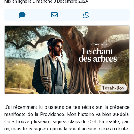
Mis en ligne le Dimanche 8 Décembre 2024
6 personnes viennent de faire un don pour 5 enfants déjà orphelins risquent de perdre leur maman
2 personnes viennent de faire un don pour Reloger Rivka, 6 enfants, victime de violences...
10 personnes viennent de demander une bénédiction
Il reste 49 places pour étudier en groupe sur Zoom
2 personnes viennent de nous rejoindre sur WhatsApp
J’ai récemment lu plusieurs de tes récits sur la présence
manifeste de la Providence. Mon histoire va bien au-delà.
On y trouve plusieurs signes clairs du Ciel. En réalité, pas
un, mais trois signes, qui ne laissent aucune place au doute.