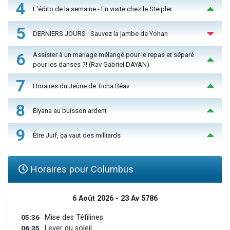
4
L'édito de la semaine - En visite chez le Steipler
5
DERNIERS JOURS : Sauvez la jambe de Yohan
6
Assister à un mariage mélangé pour le repas et séparé
pour les danses ?! (Rav Gabriel DAYAN)
7
Horaires du Jeûne de Ticha Béav
8
Elyana au buisson ardent
9
Être Juif, ça vaut des milliards
Horaires pour Columbus
6 Août 2026 - 23 Av 5786
05:36
Mise des Téfilines
06:35
Lever du soleil