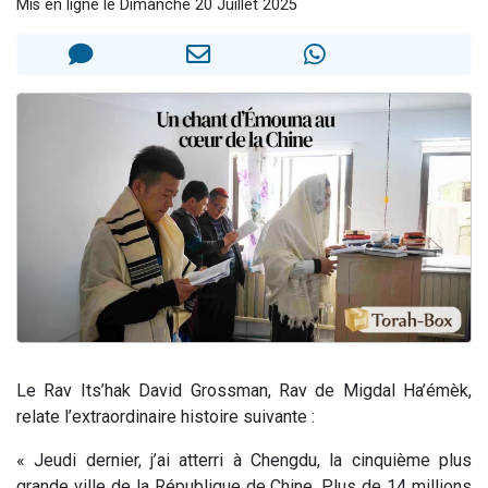
Mis en ligne le Dimanche 20 Juillet 2025
Il reste 49 places pour étudier en groupe sur Zoom
12 nouvelles musiques dans Torah-Box Music
3 personnes viennent de nous rejoindre sur WhatsApp
2 personnes viennent de nous rejoindre sur WhatsApp
2 personnes viennent de nous rejoindre sur WhatsApp
Le Rav Its’hak David Grossman, Rav de Migdal Ha’émèk,
relate l’extraordinaire histoire suivante :
« Jeudi dernier, j’ai atterri à Chengdu, la cinquième plus
grande ville de la République de Chine. Plus de 14 millions