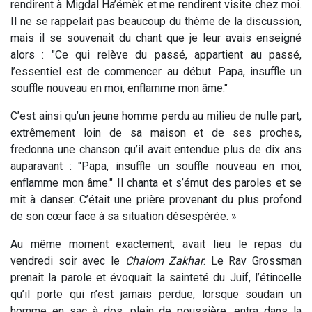
rendirent à Migdal Ha’émèk et me rendirent visite chez moi.
Il ne se rappelait pas beaucoup du thème de la discussion,
mais il se souvenait du chant que je leur avais enseigné
alors : "Ce qui relève du passé, appartient au passé,
l’essentiel est de commencer au début. Papa, insuffle un
souffle nouveau en moi, enflamme mon âme."
C’est ainsi qu’un jeune homme perdu au milieu de nulle part,
extrêmement loin de sa maison et de ses proches,
fredonna une chanson qu’il avait entendue plus de dix ans
auparavant : "Papa, insuffle un souffle nouveau en moi,
enflamme mon âme." Il chanta et s’émut des paroles et se
mit à danser. C’était une prière provenant du plus profond
de son cœur face à sa situation désespérée. »
Au même moment exactement, avait lieu le repas du
vendredi soir avec le
Chalom Zakhar
. Le Rav Grossman
prenait la parole et évoquait la sainteté du Juif, l’étincelle
qu’il porte qui n’est jamais perdue, lorsque soudain un
homme en sac à dos, plein de poussière, entra dans la