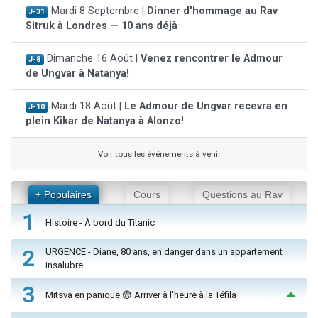
Mardi 8 Septembre |
Dinner d'hommage au Rav
J-31
Sitruk à Londres — 10 ans déjà
Dimanche 16 Août |
Venez rencontrer le Admour
J-8
de Ungvar à Natanya!
Mardi 18 Août |
Le Admour de Ungvar recevra en
J-10
plein Kikar de Natanya à Alonzo!
Voir tous les événements à venir
+ Populaires
Cours
Questions au Rav
1
Histoire - À bord du Titanic
2
URGENCE - Diane, 80 ans, en danger dans un appartement
insalubre
3
Mitsva en panique 😨 Arriver à l'heure à la Téfila