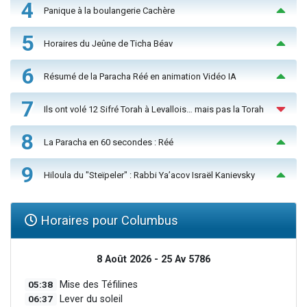
4
Panique à la boulangerie Cachère
5
Horaires du Jeûne de Ticha Béav
6
Résumé de la Paracha Réé en animation Vidéo IA
7
Ils ont volé 12 Sifré Torah à Levallois… mais pas la Torah
8
La Paracha en 60 secondes : Réé
9
Hiloula du "Steïpeler" : Rabbi Ya’acov Israël Kanievsky
Horaires pour Columbus
8 Août 2026 - 25 Av 5786
05:38
Mise des Téfilines
06:37
Lever du soleil