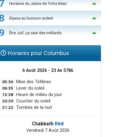
7
Horaires du Jeûne de Ticha Béav
8
Elyana au buisson ardent
9
Être Juif, ça vaut des milliards
Horaires pour Columbus
6 Août 2026 - 23 Av 5786
05:36
Mise des Téfilines
06:35
Lever du soleil
13:38
Heure de milieu du jour
20:39
Coucher du soleil
21:22
Tombée de la nuit
Chabbath
Réé
Vendredi 7 Août 2026