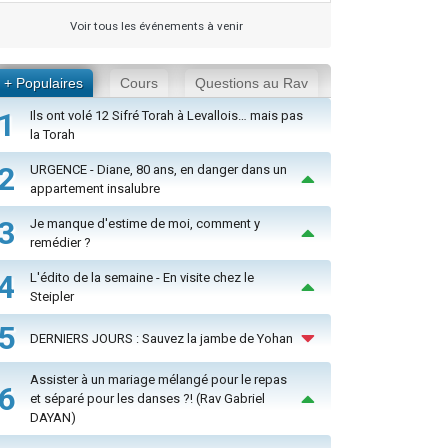
Voir tous les événements à venir
+ Populaires
Cours
Questions au Rav
1
Ils ont volé 12 Sifré Torah à Levallois… mais pas
la Torah
2
URGENCE - Diane, 80 ans, en danger dans un
appartement insalubre
3
Je manque d'estime de moi, comment y
remédier ?
4
L'édito de la semaine - En visite chez le
Steipler
5
DERNIERS JOURS : Sauvez la jambe de Yohan
Assister à un mariage mélangé pour le repas
6
et séparé pour les danses ?! (Rav Gabriel
DAYAN)