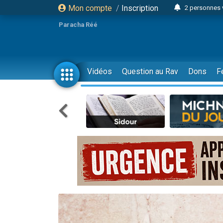
Mon compte
/
Inscription
2 personnes 
13 personnes
Paracha Réé
12 nouve
30 perso
Il reste 
Vidéos
Question au Rav
Dons
F
3 personnes 
2 personnes 
3 personnes 
2 nouvel
8 personn
Nouvelle émis
61 personnes
Il reste 
Ariel vient 
Nathaniel vi