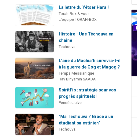
La lettre du Yétser Hara' !
Torah-Box & vous
L'équipe TORAH-BOX
Histoire - Une Téchouva en
chaîne
Techouva
L’âne du Machia’h survivra-t-il
à la guerre de Gog et Magog ?
Temps Messianique
Rav Binyamin SAADA
SpiritFib : stratégie pour vos
progrès spirituels !
Pensée Juive
"Ma Téchouva ? Grâce à un
étudiant palestinien"
Techouva