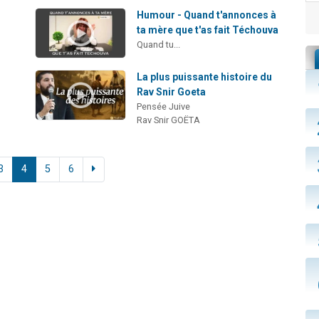
Humour - Quand t'annonces à
ta mère que t'as fait Téchouva
Quand tu...
La plus puissante histoire du
Rav Snir Goeta
Pensée Juive
Rav Snir GOËTA
3
4
5
6