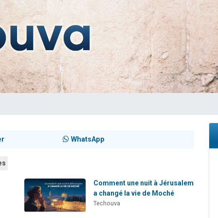
es viennent de faire un don pour 5 enfants déjà orphelins risquent de perdre
es viennent de faire un don pour Reloger Rivka, 6 enfants, victime de violences
 viennent de demander une bénédiction
49 places pour étudier en groupe sur Zoom
es viennent de faire un don pour Diane, 80 ans, dans un appartement insalub
er
WhatsApp
es
Comment une nuit à Jérusalem
a changé la vie de Moché
Techouva