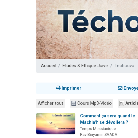
6 personn
2 personn
10 personnes
Il reste 
3 personn
Accueil
Etudes & Ethique Juive
Techouva
Imprimer
Envoy
Afficher tout
Cours Mp3-Vidéo
Articl
Comment ça sera quand le
Machia'h se dévoilera ?
Temps Messianique
Rav Binyamin SAADA