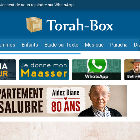
viennent de nous rejoindre sur WhatsApp
 viennent de demander une bénédiction
lles musiques dans Torah-Box Music
nnes viennent de faire un don pour Sauvez la jambe de Yohan
49 places pour étudier en groupe sur Zoom
emmes
Enfants
Etude sur Texte
Musique
Paracha
Di
viennent de nous rejoindre sur WhatsApp
viennent de nous rejoindre sur WhatsApp
viennent de nous rejoindre sur WhatsApp
les musiques dans Torah-Box Music
es viennent de faire un don pour Tsédaka : pauvres d'Israel
sion radio : Visions de grandeur n°104 : Le Chabbath et le Birkat Hamazone à 
 viennent de demander une bénédiction
49 places pour étudier en groupe sur Zoom
de donner son Maasser
ent de donner son Maasser