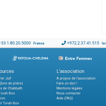
+33.1.80.20.5000
+972.2.37.41.515
France
Is
ources
L'association
ier Juif
A propos de l'association
(livre de prière)
Faire un don !
es de Chabbath
Mentions légales
 Torah-Box
Nous contacter
tion
Aide (FAQ)
t Torah-Box