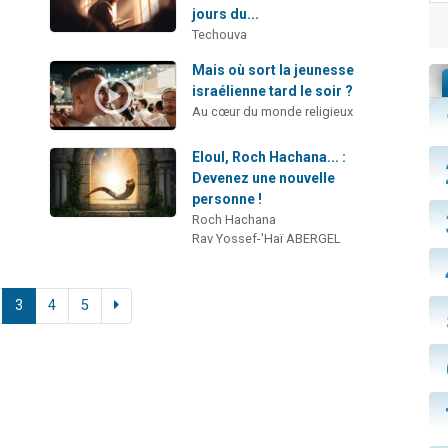
jours du...
Techouva
Mais où sort la jeunesse
israélienne tard le soir ?
Au cœur du monde religieux
️
Eloul, Roch Hachana... :
Devenez une nouvelle
personne !
Roch Hachana
Rav Yossef-'Haï ABERGEL
3
4
5