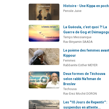
Histoire - Une Kippa en poc
Pensée Juive
La Guéoula, c’est quoi ?! La
Guerre de Gog et Démagog
Temps Messianique
Rav Binyamin SAADA
Le poème des femmes avan
Kippour
Femmes
Rabbanite Esther MEYER
Deux formes de Téchouva
selon rabbi Na'hman de
Breslev
Techouva
Rav Erez Moché DORON
Les "10 Jours de Repentir" :
suspendus en attente...