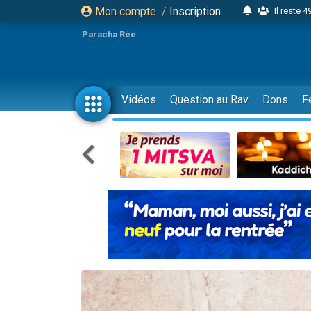
Mon compte
/
Inscription
Il reste 
16 person
Paracha Réé
2 personnes 
6 personnes 
4 personn
Vidéos
Question au Rav
Dons
F
2 personn
17 personnes
4 personnes 
Il reste 
Eva vient de
4 personnes 
3 personnes 
Odaya vient 
3 personn
2 personnes 