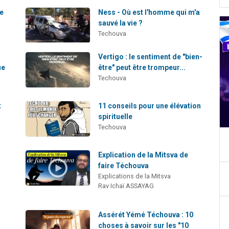
he
Ness - Où est l'homme qui m'a
sauvé la vie ?
Techouva
Vertigo : le sentiment de "bien-
ue
être" peut être trompeur...
Techouva
t
11 conseils pour une élévation
spirituelle
Techouva
Explication de la Mitsva de
faire Téchouva
Explications de la Mitsva
Rav Ichaï ASSAYAG
Assérét Yémé Téchouva : 10
choses à savoir sur les "10