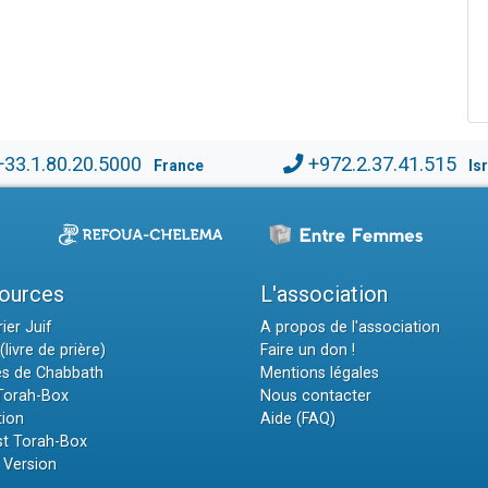
+33.1.80.20.5000
+972.2.37.41.515
France
Is
ources
L'association
ier Juif
A propos de l'association
(livre de prière)
Faire un don !
es de Chabbath
Mentions légales
 Torah-Box
Nous contacter
tion
Aide (FAQ)
t Torah-Box
 Version