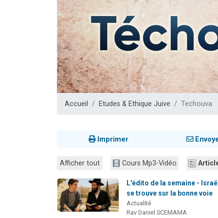
13 personnes
30 perso
Il reste 
12 nouve
29 personnes
Accueil
Etudes & Ethique Juive
Techouva
Imprimer
Envoy
Afficher tout
Cours Mp3-Vidéo
Articl
L'édito de la semaine - Israë
se trouve sur la bonne voie
Actualité
Rav Daniel SCEMAMA