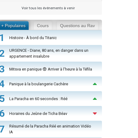
Voir tous les événements à venir
+ Populaires
Cours
Questions au Rav
1
Histoire - À bord du Titanic
2
URGENCE - Diane, 80 ans, en danger dans un
appartement insalubre
3
Mitsva en panique 😨 Arriver à l'heure à la Téfila
4
Panique à la boulangerie Cachère
5
La Paracha en 60 secondes : Réé
6
Horaires du Jeûne de Ticha Béav
7
Résumé de la Paracha Réé en animation Vidéo
IA