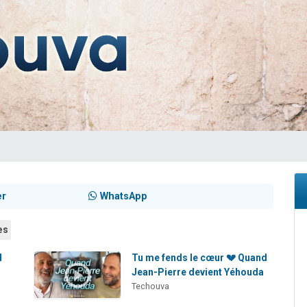
 viennent de demander une bénédiction
nnes viennent de faire un don pour Sauvez la jambe de Yohan
49 places pour étudier en groupe sur Zoom
lles musiques dans Torah-Box Music
 viennent de demander une bénédiction
er
WhatsApp
es
l
Tu me fends le cœur 💔 Quand
Jean-Pierre devient Yéhouda
Techouva