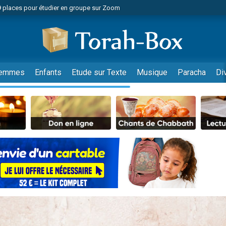
49 places pour étudier en groupe sur Zoom
nes viennent de faire un don pour Diane, 80 ans, dans un appartement insalu
viennent de nous rejoindre sur WhatsApp
viennent de nous rejoindre sur WhatsApp
es viennent de faire un don pour Reloger Rivka, 6 enfants, victime de violences
emmes
Enfants
Etude sur Texte
Musique
Paracha
Di
es viennent de faire un don pour 1 Journée de Vacances Pour les Enfants
 viennent de demander une bénédiction
viennent de nous rejoindre sur WhatsApp
49 places pour étudier en groupe sur Zoom
 donner son Maasser
viennent de nous rejoindre sur WhatsApp
viennent de nous rejoindre sur WhatsApp
de donner son Maasser
es viennent de faire un don pour 5 jours de vacances aux Orphelins
viennent de nous rejoindre sur WhatsApp