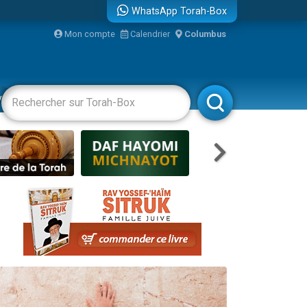
WhatsApp Torah-Box
bre
Mon compte
Calendrier
Columbus
...
vertissements
Livres
Rabbanim