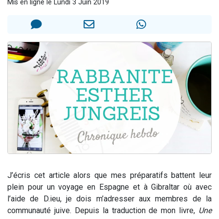
Mis en ligne le Lundi 3 Juin 2019
Nouvelle émission radio : Visions de grandeur n°104 : Le Chabbath et le Birkat Hamazone à travers le temps
61 personnes viennent de demander une bénédiction
Ariel vient de donner son Maasser
Il reste 49 places pour étudier en groupe sur Zoom
Eva vient de donner son Maasser
J’écris cet article alors que mes préparatifs battent leur
plein pour un voyage en Espagne et à Gibraltar où avec
l’aide de D.ieu, je dois m’adresser aux membres de la
communauté juive.
Depuis la traduction de mon livre,
Une