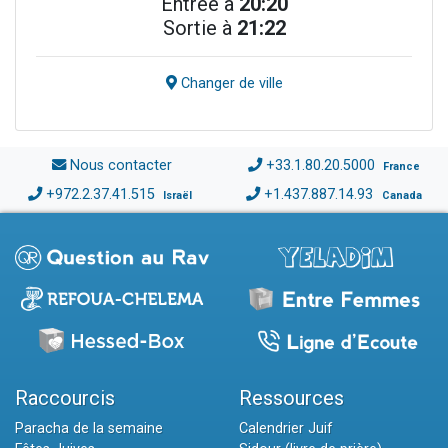
Entrée à
20:20
Sortie à
21:22
Changer de ville
Nous contacter
+33.1.80.20.5000
France
+972.2.37.41.515
+1.437.887.14.93
Israël
Canada
Raccourcis
Ressources
Paracha de la semaine
Calendrier Juif