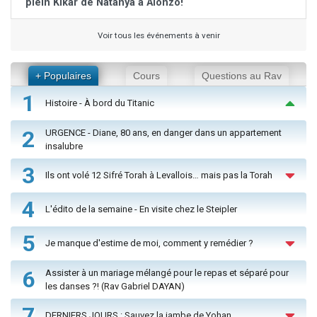
plein Kikar de Natanya à Alonzo!
Voir tous les événements à venir
+ Populaires
Cours
Questions au Rav
1
Histoire - À bord du Titanic
2
URGENCE - Diane, 80 ans, en danger dans un appartement
insalubre
3
Ils ont volé 12 Sifré Torah à Levallois… mais pas la Torah
4
L'édito de la semaine - En visite chez le Steipler
5
Je manque d'estime de moi, comment y remédier ?
6
Assister à un mariage mélangé pour le repas et séparé pour
les danses ?! (Rav Gabriel DAYAN)
7
DERNIERS JOURS : Sauvez la jambe de Yohan