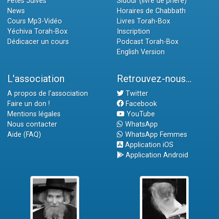
Fêtes Juives
Sidour (livre de prière)
News
Horaires de Chabbath
Cours Mp3-Vidéo
Livres Torah-Box
Yéchiva Torah-Box
Inscription
Dédicacer un cours
Podcast Torah-Box
English Version
L'association
Retrouvez-nous...
A propos de l'association
Twitter
Faire un don !
Facebook
Mentions légales
YouTube
Nous contacter
WhatsApp
Aide (FAQ)
WhatsApp Femmes
Application iOS
Application Android