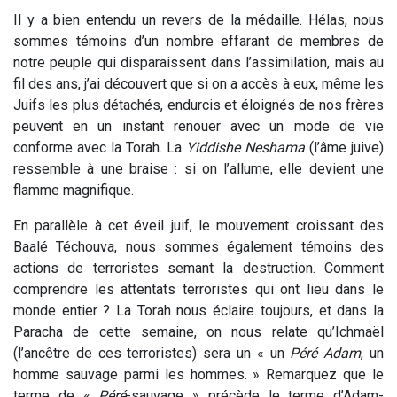
Il y a bien entendu un revers de la médaille. Hélas, nous
sommes témoins d’un nombre effarant de membres de
notre peuple qui disparaissent dans l’assimilation, mais au
fil des ans, j’ai découvert que si on a accès à eux, même les
Juifs les plus détachés, endurcis et éloignés de nos frères
peuvent en un instant renouer avec un mode de vie
conforme avec la Torah. La
Yiddishe Neshama
(l’âme juive)
ressemble à une braise : si on l’allume, elle devient une
flamme magnifique.
En parallèle à cet éveil juif, le mouvement croissant des
Baalé Téchouva, nous sommes également témoins des
actions de terroristes semant la destruction. Comment
comprendre les attentats terroristes qui ont lieu dans le
monde entier ? La Torah nous éclaire toujours, et dans la
Paracha de cette semaine, on nous relate qu’Ichmaël
(l’ancêtre de ces terroristes) sera un « un
Péré Adam
, un
homme sauvage parmi les hommes. » Remarquez que le
terme de «
Péré
-sauvage » précède le terme d’Adam-