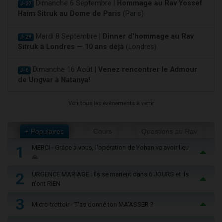
Dimanche 6 Septembre |
Hommage au Rav Yossef
J-27
Haim Sitruk au Dome de Paris
(Paris)
Mardi 8 Septembre |
Dinner d'hommage au Rav
J-29
Sitruk à Londres — 10 ans déjà
(Londres)
Dimanche 16 Août |
Venez rencontrer le Admour
J-6
de Ungvar à Natanya!
Voir tous les événements à venir
+ Populaires
Cours
Questions au Rav
1
MERCI - Grâce à vous, l'opération de Yohan va avoir lieu
🙏
2
URGENCE MARIAGE : Ils se marient dans 6 JOURS et ils
n'ont RIEN
3
Micro-trottoir - T'as donné ton MA’ASSER ?