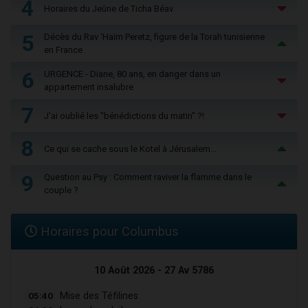
4
Horaires du Jeûne de Ticha Béav
5
Décès du Rav ‘Haïm Peretz, figure de la Torah tunisienne
en France
6
URGENCE - Diane, 80 ans, en danger dans un
appartement insalubre
7
J'ai oublié les "bénédictions du matin" ?!
8
Ce qui se cache sous le Kotel à Jérusalem...
9
Question au Psy : Comment raviver la flamme dans le
couple ?
Horaires pour Columbus
10 Août 2026 - 27 Av 5786
05:40
Mise des Téfilines