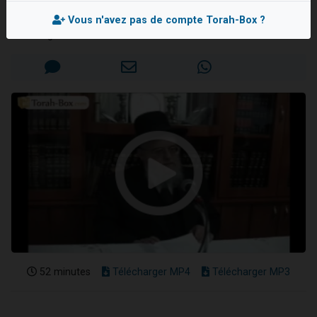
Rav Yéhochoua BARKATZ
3 personnes viennent de nous rejoindre sur WhatsApp
Vous n'avez pas de compte Torah-Box ?
11 personnes viennent de demander une bénédiction
Mis en ligne le Dimanche 15 Février 2015
Il reste 49 places pour étudier en groupe sur Zoom
3 personnes viennent de faire un don pour Diane, 80 ans, dans un appartement insalubre
5 personnes viennent de faire un don pour Reloger Rivka, 6 enfants, victime de violences...
52 minutes
Télécharger MP4
Télécharger MP3