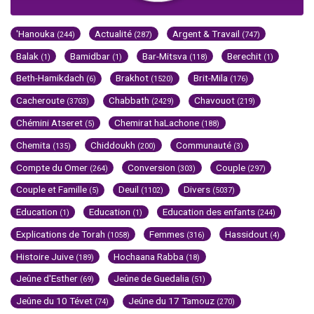
'Hanouka
Actualité
Argent & Travail
(244)
(287)
(747)
Balak
Bamidbar
Bar-Mitsva
Berechit
(1)
(1)
(118)
(1)
Beth-Hamikdach
Brakhot
Brit-Mila
(6)
(1520)
(176)
Cacheroute
Chabbath
Chavouot
(3703)
(2429)
(219)
Chémini Atseret
Chemirat haLachone
(5)
(188)
Chemita
Chiddoukh
Communauté
(135)
(200)
(3)
Compte du Omer
Conversion
Couple
(264)
(303)
(297)
Couple et Famille
Deuil
Divers
(5)
(1102)
(5037)
Education
Education
Education des enfants
(1)
(1)
(244)
Explications de Torah
Femmes
Hassidout
(1058)
(316)
(4)
Histoire Juive
Hochaana Rabba
(189)
(18)
Jeûne d'Esther
Jeûne de Guedalia
(69)
(51)
Jeûne du 10 Tévet
Jeûne du 17 Tamouz
(74)
(270)