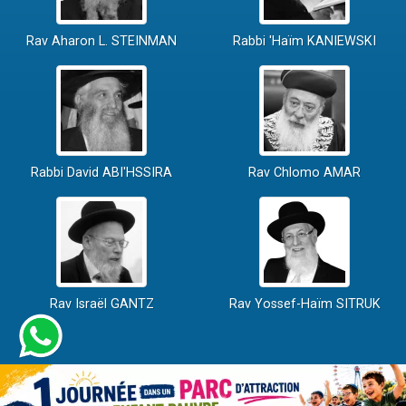
Rav Aharon L. STEINMAN
Rabbi 'Haïm KANIEWSKI
Rabbi David ABI'HSSIRA
Rav Chlomo AMAR
Rav Israël GANTZ
Rav Yossef-Haïm SITRUK