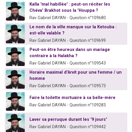
Kalla "mal habillée" : peut-on réciter les
Il reste 49 places pour étudier en groupe sur Zoom
Chéva' Brakhot sous la 'Houppa ?
3 personnes viennent de nous rejoindre sur WhatsApp
Rav Gabriel DAYAN - Question n°109680
2 personnes viennent de nous rejoindre sur WhatsApp
Le nom de la ville manque sur la Ketouba :
2 nouvelles musiques dans Torah-Box Music
est-elle valable ?
Rav Gabriel DAYAN - Question n°109699
6 personnes viennent de nous rejoindre sur WhatsApp
Peut-on être heureux dans un mariage
contraire à la Halakha ?
Rav Gabriel DAYAN - Question n°109543
Horaire maximal d'Arvit pour une femme / un
homme
Rav Gabriel DAYAN - Question n°109573
Faire la toilette mortuaire à sa belle-mère
Rav Gabriel DAYAN - Question n°109283
Laver sa perruque durant les "9 jours"
Rav Gabriel DAYAN - Question n°109442