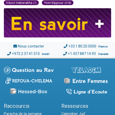
Vézot Haberakha
Yom Kippour
(1)
(318)
Nous contacter
+33.1.80.20.5000
France
+972.2.37.41.515
+1.437.887.14.93
Israël
Canada
Raccourcis
Ressources
Paracha de la semaine
Calendrier Juif