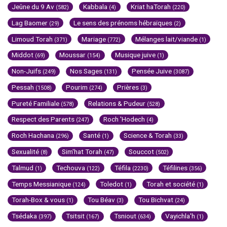
Jeûne du 9 Av
Kabbala
Kriat haTorah
(582)
(4)
(220)
Lag Baomer
Le sens des prénoms hébraïques
(29)
(2)
Limoud Torah
Mariage
Mélanges lait/viande
(371)
(772)
(1)
Middot
Moussar
Musique juive
(69)
(154)
(1)
Non-Juifs
Nos Sages
Pensée Juive
(249)
(131)
(3087)
Pessah
Pourim
Prières
(1508)
(274)
(3)
Pureté Familiale
Relations & Pudeur
(578)
(528)
Respect des Parents
Roch 'Hodech
(247)
(4)
Roch Hachana
Santé
Science & Torah
(296)
(1)
(33)
Sexualité
Sim'hat Torah
Souccot
(8)
(47)
(502)
Talmud
Techouva
Téfila
Téfilines
(1)
(122)
(2230)
(356)
Temps Messianique
Toledot
Torah et société
(124)
(1)
(1)
Torah-Box & vous
Tou Béav
Tou Bichvat
(1)
(3)
(24)
Tsédaka
Tsitsit
Tsniout
Vayichla'h
(397)
(167)
(634)
(1)