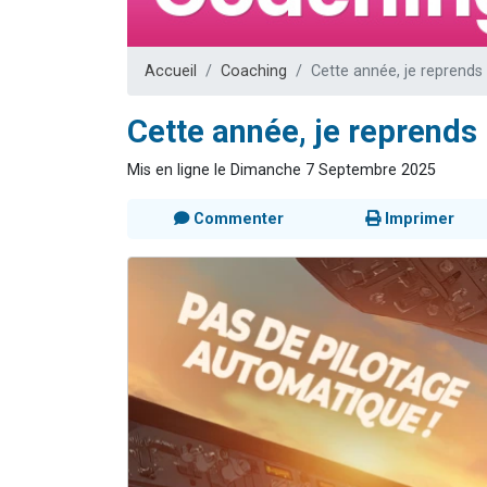
13 personnes
30 perso
Accueil
Coaching
Cette année, je reprend
Il reste 
12 nouve
Cette année, je reprend
29 personnes
Mis en ligne le Dimanche 7 Septembre 2025
Commenter
Imprimer