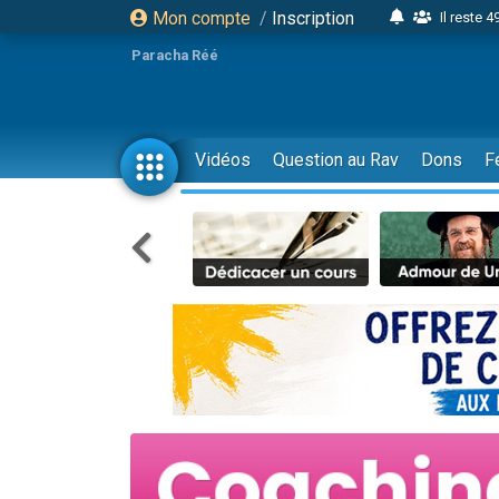
Mon compte
/
Inscription
Il reste 
16 person
Paracha Réé
2 personnes 
6 personnes 
4 personn
Vidéos
Question au Rav
Dons
F
2 personn
17 personnes
4 personnes 
Il reste 
Eva vient de
4 personnes 
3 personnes 
Odaya vient 
3 personn
2 personnes 