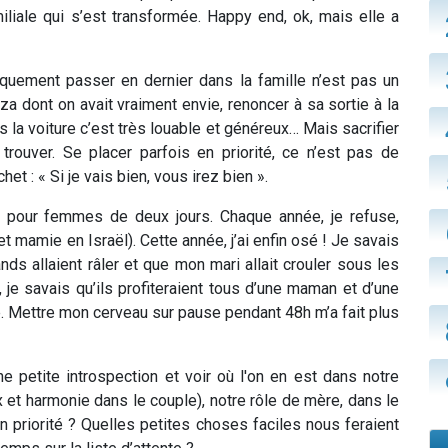
miliale qui s’est transformée. Happy end, ok, mais elle a
iquement passer en dernier dans la famille n’est pas un
a dont on avait vraiment envie, renoncer à sa sortie à la
 la voiture c’est très louable et généreux… Mais sacrifier
 trouver. Se placer parfois en priorité, ce n’est pas de
chet : « Si je vais bien, vous irez bien ».
r pour femmes de deux jours. Chaque année, je refuse,
 mamie en Israël). Cette année, j’ai enfin osé ! Je savais
ands allaient râler et que mon mari allait crouler sous les
je savais qu’ils profiteraient tous d’une maman et d’une
. Mettre mon cerveau sur pause pendant 48h m’a fait plus
e petite introspection et voir où l'on en est dans notre
 et harmonie dans le couple), notre rôle de mère, dans le
en priorité ? Quelles petites choses faciles nous feraient