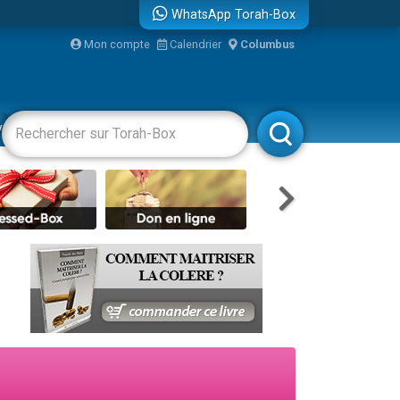
WhatsApp Torah-Box
bre
Mon compte
Calendrier
Columbus
...
vertissements
Livres
Rabbanim