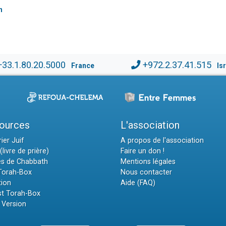
h
+33.1.80.20.5000
+972.2.37.41.515
France
Is
ources
L'association
ier Juif
A propos de l'association
(livre de prière)
Faire un don !
es de Chabbath
Mentions légales
 Torah-Box
Nous contacter
tion
Aide (FAQ)
t Torah-Box
 Version