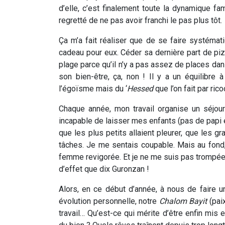
d’elle, c’est finalement toute la dynamique fa
regretté de ne pas avoir franchi le pas plus tôt.
Ça m’a fait réaliser que de se faire systémat
cadeau pour eux. Céder sa dernière part de pizz
plage parce qu’il n’y a pas assez de places dans
son bien-être, ça, non ! Il y a un équilibre à
l’égoïsme mais du ‘
Hessed
que l’on fait par rico
Chaque année, mon travail organise un séjou
incapable de laisser mes enfants (pas de papi et
que les plus petits allaient pleurer, que les gr
tâches. Je me sentais coupable. Mais au fond, 
femme revigorée. Et je ne me suis pas trompée
d’effet que dix Guronzan !
Alors, en ce début d’année, à nous de faire un
évolution personnelle, notre
Chalom Bayit
(paix
travail… Qu’est-ce qui mérite d’être enfin mis 