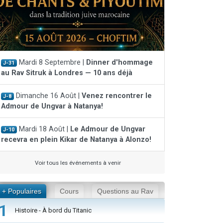
Mardi 8 Septembre |
Dinner d'hommage
J-31
au Rav Sitruk à Londres — 10 ans déjà
Dimanche 16 Août |
Venez rencontrer le
J-8
Admour de Ungvar à Natanya!
Mardi 18 Août |
Le Admour de Ungvar
J-10
recevra en plein Kikar de Natanya à Alonzo!
Voir tous les événements à venir
+ Populaires
Cours
Questions au Rav
1
Histoire - À bord du Titanic