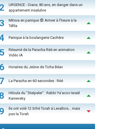
2
URGENCE - Diane, 80 ans, en danger dans un
appartement insalubre
3
Mitsva en panique 😨 Arriver à l'heure à la
Téfila
4
Panique à la boulangerie Cachère
5
Résumé de la Paracha Réé en animation
Vidéo IA
6
Horaires du Jeûne de Ticha Béav
7
La Paracha en 60 secondes : Réé
8
Hiloula du "Steïpeler" : Rabbi Ya’acov Israël
Kanievsky
9
Ils ont volé 12 Sifré Torah à Levallois… mais
pas la Torah