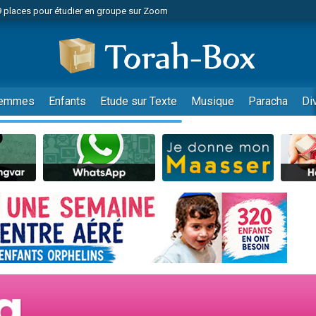
49 places pour étudier en groupe sur Zoom
nes viennent de faire un don pour Diane, 80 ans, dans un appartement insalu
viennent de nous rejoindre sur WhatsApp
viennent de nous rejoindre sur WhatsApp
es viennent de faire un don pour Reloger Rivka, 6 enfants, victime de violences
emmes
Enfants
Etude sur Texte
Musique
Paracha
Di
es viennent de faire un don pour 1 Journée de Vacances Pour les Enfants
 viennent de demander une bénédiction
viennent de nous rejoindre sur WhatsApp
49 places pour étudier en groupe sur Zoom
 donner son Maasser
viennent de nous rejoindre sur WhatsApp
viennent de nous rejoindre sur WhatsApp
de donner son Maasser
es viennent de faire un don pour 5 jours de vacances aux Orphelins
viennent de nous rejoindre sur WhatsApp